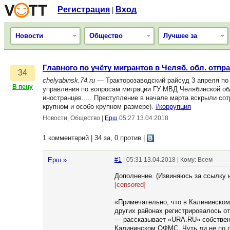
Регистрация
Вход
|
Новости
Общество
Лучшее за
Главного по учёту мигрантов в Челяб. обл. отп
34
chelyabinsk.74.ru
— Тракторозаводский райсуд 3 апреля по 
В пену
управления по вопросам миграции ГУ МВД Челябинской об
иностранцев. ... Преступление в начале марта вскрыли со
крупном и особо крупном размере).
#коррупция
Новости, Общество
|
Ерш
05:27 13.04.2018
1 комментарий | 34 за, 0 против
|
Ерш
»
#1
| 05:31 13.04.2018 | Кому: Всем
Дополнение. (Извиняюсь за ссылку н
[censored]
«Примечательно, что в Калининском 
других районах регистрировалось от
— рассказывает «URA.RU» собственн
Калининском ОФМС. Чуть ли не по п