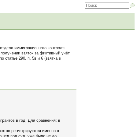
 отдела иммиграционного контроля
получении взяток за фиктивный учёт
статье 290, п. 5в и 6 (взятка в
грантов в год. Для сравнения: в
хотно регистрируются именно в
ошел под суд, уже было не до