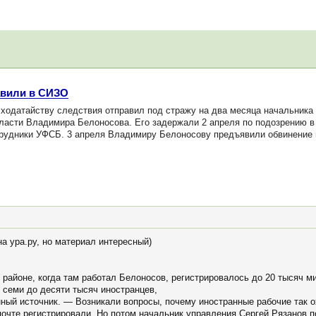
равили в СИЗО
ходатайству следствия отправил под стражу на два месяца начальника
ласти Владимира Белоносова. Его задержали 2 апреля по подозрению в 
трудники УФСБ. 3 апреля Владимиру Белоносову предъявили обвинение по 
а ура.ру, но материал интересный)
районе, когда там работал Белоносов, регистрировалось до 20 тысяч ми
 семи до десяти тысяч иностранцев,
ый источник. — Возникали вопросы, почему иностранные рабочие так о
очте регистрировали. Но потом начальник управления Сергей Рязанов п