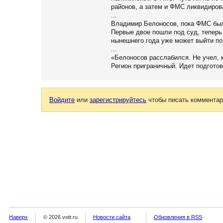
районов, а затем и ФМС ликвидиров
...
Владимир Белоносов, пока ФМС был
Первые двое пошли под суд, теперь 
нынешнего года уже может выйти по
...
«Белоносов расслабился. Не учел, к
Регион приграничный. Идет подгото
Войдите
или
зарегистрируйтесь
чтобы писать комментар
Наверх
© 2026 vott.ru
Новости сайта
Обновления в RSS