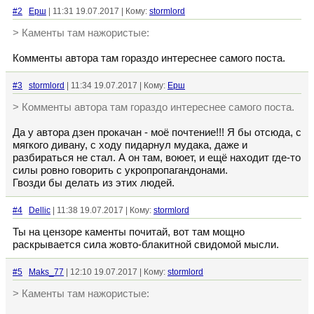
#2
Ерш
| 11:31 19.07.2017 | Кому:
stormlord
> Каменты там нажористые:
Комменты автора там гораздо интереснее самого поста.
#3
stormlord
| 11:34 19.07.2017 | Кому:
Ерш
> Комменты автора там гораздо интереснее самого поста.
Да у автора дзен прокачан - моё почтение!!! Я бы отсюда, с
мягкого дивану, с ходу пидарнул мудака, даже и
разбираться не стал. А он там, воюет, и ещё находит где-то
силы ровно говорить с укропропагандонами.
Гвозди бы делать из этих людей.
#4
Dellic
| 11:38 19.07.2017 | Кому:
stormlord
Ты на цензоре каменты почитай, вот там мощно
раскрывается сила жовто-блакитной свидомой мысли.
#5
Maks_77
| 12:10 19.07.2017 | Кому:
stormlord
> Каменты там нажористые: