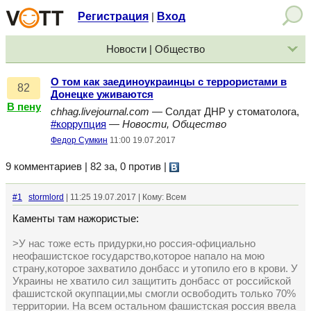
Регистрация
Вход
|
Новости | Общество
О том как заединоукраинцы с террористами в
82
Донецке уживаются
В пену
chhag.livejournal.com
— Солдат ДНР у стоматолога,
#коррупция
—
Новости, Общество
Федор Сумкин
11:00 19.07.2017
9 комментариев | 82 за, 0 против
|
#1
stormlord
| 11:25 19.07.2017 | Кому: Всем
Каменты там нажористые:
>У нас тоже есть придурки,но россия-официально
неофашистское государство,которое напало на мою
страну,которое захватило донбасс и утопило его в крови. У
Украины не хватило сил защитить донбасс от российской
фашистской окуппации,мы смогли освободить только 70%
территории. На всем остальном фашистская россия ввела