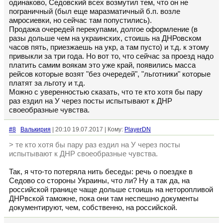
одинаково, Седовский всех возмутил тем, что он не
пограничный (был еще маразматичный б.п. возле
амросиевки, но сейчас там попустились).
Продажа очередей перекупами, долгое оформление (в
разы дольше чем на украинских, стоишь на ДНРовском
часов пять, приезжаешь на укр, а там пусто) и т.д. к этому
привыкли за три года. Но вот то, что сейчас за проезд надо
платить самим воякам это уже край, появились масса
рейсов которые возят "без очередей", "льготники" которые
платят за льготу и т.д.
Можно с уверенностью сказать, что те кто хотя бы пару
раз ездил на У через посты испытывают к ДНР
своеобразные чувства.
#8
Валькирия
| 20:10 19.07.2017 | Кому:
PlayerDN
> те кто хотя бы пару раз ездил на У через посты
испытывают к ДНР своеобразные чувства.
Так, я что-то потеряла нить беседы: речь о поездке в
Седово со стороны Украины, что ли? Ну а так да, на
российской границе чаще дольше стоишь на неторопливой
ДНРвской таможне, пока они там неспешно документы
документируют, чем, собственно, на российской.