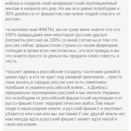
войска и создала свой неофашистский окуппационный
анклав и назвала его днр. Но мы все равно освободим и
30% донбасса от фашистов,там нужно людей спасать от
россии...
>я изложил вам ФАКТЫ, вы не хуже меня знаете что это
100% правда,даже мои некоторые русские друзья
(патриоты россии) на 100% со мной согласны,в том что
россия сейчас фашистская страна со своим фюреором
топящая в крови всех несогласных..это все правда и вы
это знаете,просто за деньги вы продали свою совесть и
честь
>ага,нет армии,а российские солдаты тысячами домой в
цинке едут, а кто не едет под канавой прикопали... просто
лень искать,в городах россии уже есть памятники
погибших в украино-российской войне... а Донбасс
официально окуппирован россией и мы жители Украины
его освободим от российской фашистской окуппации и от
руссо-фашистских террористических войск.Там наши
люди и наша родная земля, и русский фашист и окуппант
уберется или сам или мы заставим.У нас другой земли нет,
нам некуда идти,а русский фашист может идти нахуй в
свою московию