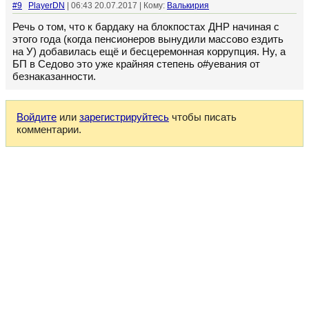
#9
PlayerDN
| 06:43 20.07.2017 | Кому:
Валькирия
Речь о том, что к бардаку на блокпостах ДНР начиная с
этого года (когда пенсионеров вынудили массово ездить
на У) добавилась ещё и бесцеремонная коррупция. Ну, а
БП в Седово это уже крайняя степень о#уевания от
безнаказанности.
Войдите
или
зарегистрируйтесь
чтобы писать
комментарии.