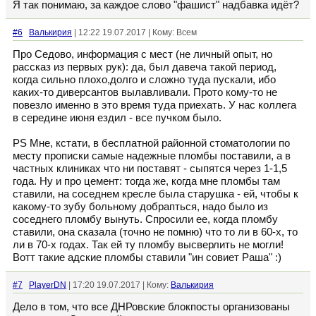
Я так понимаю, за каждое слово "фашист" надбавка идёт?
#6
Валькирия
| 12:22 19.07.2017 | Кому: Всем
Про Седово, информация с мест (не личный опыт, но
рассказ из первых рук): да, был давеча такой период,
когда сильно плохо,долго и сложно туда пускали, ибо
каких-то диверсантов вылавливали. Прото кому-то не
повезло именно в это время туда приехать. У нас коллега
в середине июня ездил - все пучком было.
PS Мне, кстати, в бесплатной районной стоматологии по
месту прописки самые надежные пломбы поставили, а в
частных клиниках что ни поставят - сыпятся через 1-1,5
года. Ну и про цемент: тогда же, когда мне пломбы там
ставили, на соседнем кресле была старушка - ей, чтобы к
какому-то зубу больному добрапться, надо было из
соседнего пломбу вынуть. Спросили ее, когда пломбу
ставили, она сказала (точно не помню) что то ли в 60-х, то
ли в 70-х годах. Так ей ту пломбу высверлить не могли!
Вотт такие адские пломбы ставили "ин совиет Раша" :)
#7
PlayerDN
| 17:20 19.07.2017 | Кому:
Валькирия
Дело в том, что все ДНРовские блокпосты организованы