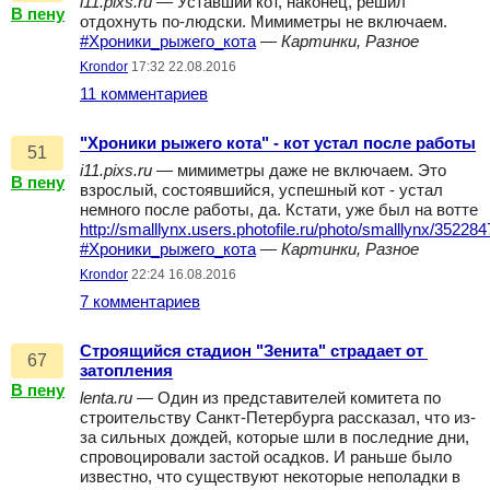
i11.pixs.ru
— Уставший кот, наконец, решил
В пену
отдохнуть по-людски. Мимиметры не включаем.
#Хроники_рыжего_кота
—
Картинки, Разное
Krondor
17:32 22.08.2016
11 комментариев
"Хроники рыжего кота" - кот устал после работы
51
i11.pixs.ru
— мимиметры даже не включаем. Это
В пену
взрослый, состоявшийся, успешный кот - устал
немного после работы, да. Кстати, уже был на вотте
http://smalllynx.users.photofile.ru/photo/smalllynx/35228
#Хроники_рыжего_кота
—
Картинки, Разное
Krondor
22:24 16.08.2016
7 комментариев
Строящийся стадион "Зенита" страдает от
67
затопления
В пену
lenta.ru
— Один из представителей комитета по
строительству Санкт-Петербурга рассказал, что из-
за сильных дождей, которые шли в последние дни,
спровоцировали застой осадков. И раньше было
известно, что существуют некоторые неполадки в