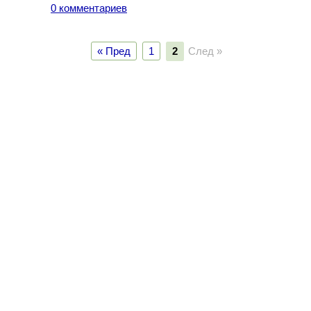
0 комментариев
« Пред
1
2
След »