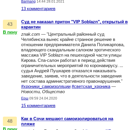
Barmang
14:44 28.01.2021
13 комментариев
Суд не наказал притон "VIP Soblazn", открытый в
43
карантин
В пену
znak.com
— "Центральный районный суд
Челябинска вынес крайне странное решение в
отношении предпринимателя Данила Поликарпова,
владеющего скандальным салоном эротического
массажа VIP Soblazn на пешеходной части улицы
Кирова. Спа-салон работал в период действия
ограничительных мероприятий по коронавирусу. ...
судья Андрей Пушкарев отказался наказывать
заведение, заявив, что в деятельности заведения
нет состава административного правонарушения."
#хроники_самоизоляции
#светская_хроника
—
Новости, Общество
Ерш
09:59 24.04.2020
15 комментариев
Как в Сочи мешают самоизолироваться на
48
пляже
В пену