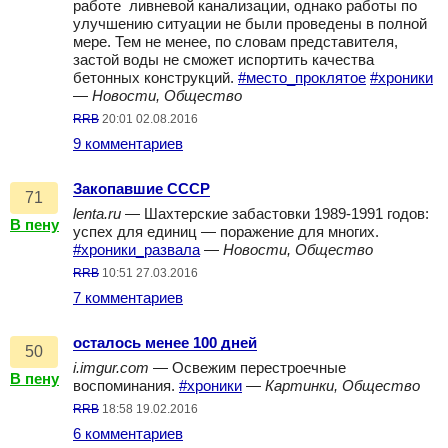
работе ливневой канализации, однако работы по
улучшению ситуации не были проведены в полной
мере. Тем не менее, по словам представителя,
застой воды не сможет испортить качества
бетонных конструкций.
#место_проклятое
#хроники
—
Новости, Общество
RRB
20:01 02.08.2016
9 комментариев
Закопавшие СССР
71
lenta.ru
— Шахтерские забастовки 1989-1991 годов:
В пену
успех для единиц — поражение для многих.
#хроники_развала
—
Новости, Общество
RRB
10:51 27.03.2016
7 комментариев
осталось менее 100 дней
50
i.imgur.com
— Освежим перестроечные
В пену
воспоминания.
#хроники
—
Картинки, Общество
RRB
18:58 19.02.2016
6 комментариев