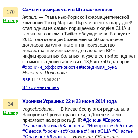
Самый презираемый в Штатах человек
170
lenta.ru
— Глава нью-йоркской фармацевтической
В пену
компании Turing Мартин Шкрели всего за пару дней
стал одним из самых порицаемых людей в США и
главным топиком в Twitter-обсуждениях. В августе
2015 года молодой бизнесмен за 50 миллионов
долларов выкупил патент на производство
лекарства, применяемого для лечения ВИЧ-
инфицированных больных, а уже в сентябре поднял
стоимость одной таблетки с 13,5 до 750 долларов.
#хроники_эффективности
#невидимая_рука
—
Новости, Политика
RRB
11:48 23.09.2015
37 комментариев
Хроники Украины: 22 и 23 июня 2014 года
34
vognebroda.net
— В Киеве беснуются радикалы, в
В пену
Запорожье бродят правосеки, в Донецке воины
присягают на верность ДНР.
#Донецк
#Европа
#Харьков
#война
#Запорожье
#Новороссия
#Россия
#Одесса
#хроники
#Украина
#Киев
#США
#Счастье
#Славянск
#Луганск
—
Новости, Общество