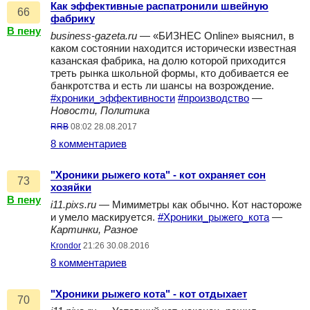
Как эффективные распатронили швейную
66
фабрику
В пену
business-gazeta.ru
— «БИЗНЕС Online» выяснил, в
каком состоянии находится исторически известная
казанская фабрика, на долю которой приходится
треть рынка школьной формы, кто добивается ее
банкротства и есть ли шансы на возрождение.
#хроники_эффективности
#производство
—
Новости, Политика
RRB
08:02 28.08.2017
8 комментариев
"Хроники рыжего кота" - кот охраняет сон
73
хозяйки
В пену
i11.pixs.ru
— Мимиметры как обычно. Кот настороже
и умело маскируется.
#Хроники_рыжего_кота
—
Картинки, Разное
Krondor
21:26 30.08.2016
8 комментариев
"Хроники рыжего кота" - кот отдыхает
70