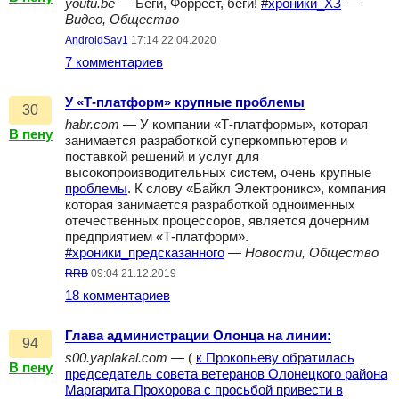
youtu.be
— Беги, Форрест, беги!
#хроники_ХЗ
—
Видео, Общество
AndroidSav1
17:14 22.04.2020
7 комментариев
У «Т-платформ» крупные проблемы
30
habr.com
— У компании «Т-платформы», которая
В пену
занимается разработкой суперкомпьютеров и
поставкой решений и услуг для
высокопроизводительных систем, очень крупные
проблемы
. К слову «Байкл Электроникс», компания
которая занимается разработкой одноименных
отечественных процессоров, является дочерним
предприятием «Т-платформ».
#хроники_предсказанного
—
Новости, Общество
RRB
09:04 21.12.2019
18 комментариев
Глава администрации Олонца на линии:
94
s00.yaplakal.com
— (
к Прокопьеву обратилась
В пену
председатель совета ветеранов Олонецкого района
Маргарита Прохорова с просьбой привести в