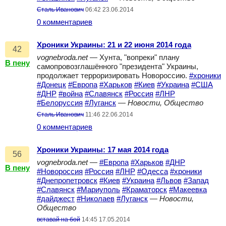
Сталь Иванович
06:42 23.06.2014
0 комментариев
Хроники Украины: 21 и 22 июня 2014 года
42
vognebroda.net
— Хунта, "вопреки" плану
В пену
самопровозглашённого "президента" Украины,
продолжает терроризировать Новороссию.
#хроники
#Донецк
#Европа
#Харьков
#Киев
#Украина
#США
#ДНР
#война
#Славянск
#Россия
#ЛНР
#Белоруссия
#Луганск
—
Новости, Общество
Сталь Иванович
11:46 22.06.2014
0 комментариев
Хроники Украины: 17 мая 2014 года
56
vognebroda.net
—
#Европа
#Харьков
#ДНР
В пену
#Новороссия
#Россия
#ЛНР
#Одесса
#хроники
#Днепропетровск
#Киев
#Украина
#Львов
#Запад
#Славянск
#Мариуполь
#Краматорск
#Макеевка
#дайджест
#Николаев
#Луганск
—
Новости,
Общество
вставай на бой
14:45 17.05.2014