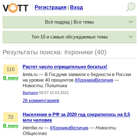
Регистрация
Вход
|
Всё подряд | Все темы
Топ-10 и самые обсуждаемые темы
Результаты поиска: #хроники (40)
Растет число отрицательно богатых!
110
lenta.ru
— В Госдуме заявили о бедности в России
В пену
на уровне 40 процентов
#ХроникиВеличия
—
Новости, Политика
Barmang
08:57 15.03.2021
26 комментариев
Население в РФ за 2020 год сократилось на 0,5
70
млн человек
В пену
interfax.ru
—
#ХроникиВеличия
—
Новости,
Общество