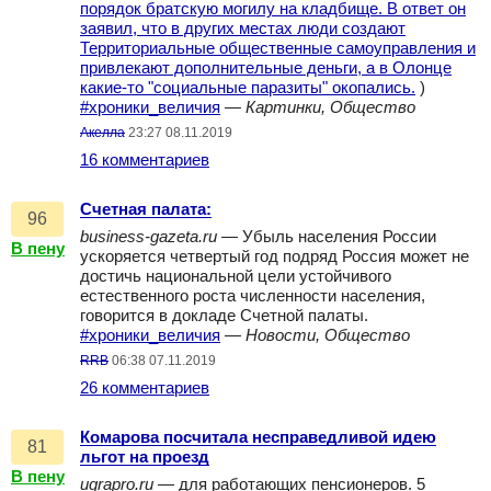
порядок братскую могилу на кладбище. В ответ он
заявил, что в других местах люди создают
Территориальные общественные самоуправления и
привлекают дополнительные деньги, а в Олонце
какие-то "социальные паразиты" окопались.
)
#хроники_величия
—
Картинки, Общество
Акелла
23:27 08.11.2019
16 комментариев
Счетная палата:
96
business-gazeta.ru
— Убыль населения России
В пену
ускоряется четвертый год подряд Россия может не
достичь национальной цели устойчивого
естественного роста численности населения,
говорится в докладе Счетной палаты.
#хроники_величия
—
Новости, Общество
RRB
06:38 07.11.2019
26 комментариев
Комарова посчитала несправедливой идею
81
льгот на проезд
В пену
ugrapro.ru
— для работающих пенсионеров. 5