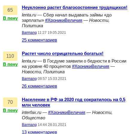
Неуклонно растет благосостояние трудящихся!
65
lenta.ru
— Сбер начал выдавать займы «до
В пену
зарплаты»
#ХроникиВеличия
—
Новости,
Политика
Barmang
11:27 19.05.2021
25 комментариев
Растет число отрицательно богатых!
110
lenta.ru
— В Госдуме заявили о бедности в России
В пену
на уровне 40 процентов
#ХроникиВеличия
—
Новости, Политика
Barmang
08:57 15.03.2021
26 комментариев
Население в РФ за 2020 год сократилось на 0,5
70
млн человек
В пену
interfax.ru
—
#ХроникиВеличия
—
Новости,
Общество
Barmang
14:44 28.01.2021
13 комментариев