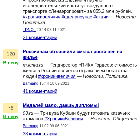
«Проектно-изыскательский и научно-
исследовательский институт воздушного
транспорта «Ленаэропроект» за 855,2 млн рублей.
#хроникивеличия
#сделаноунас
#акции
—
Новости,
Политика
_DNQ_
20:14 08.11.2021
21 комментарий
Россиянам объяснили смысл роста цен на
120
жилье
В пену
m.lenta.ru
— Гендиректор «ПИК» Гордеев: стоимость
жилья в России является отражением богатства
людей
#хроникивеличия
—
Новости, Политика
Barmang
15:44 10.09.2021
41 комментарий
Медалей мало, даешь дипломы!
78
93.ru
— Три вуза Кубани будут готовить казачьих
В пену
атаманов
#ХроникиВеличия
—
Новости, Общество
Barmang
11:02 09.06.2021
33 комментария