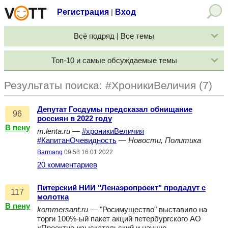
Регистрация
Вход
|
Всё подряд | Все темы
Топ-10 и самые обсуждаемые темы
Результаты поиска: #ХроникиВеличия (7)
Депутат Госдумы предсказал обнищание
96
россиян в 2022 году
В пену
m.lenta.ru
—
#хроникиВеличия
#КапитанОчевидность
—
Новости, Политика
Barmang
09:58 16.01.2022
20 комментариев
Питерский НИИ "Ленаэропроект" продадут с
117
молотка
В пену
kommersant.ru
— "Росимущество" выставило на
торги 100%-ый пакет акций петербургского АО