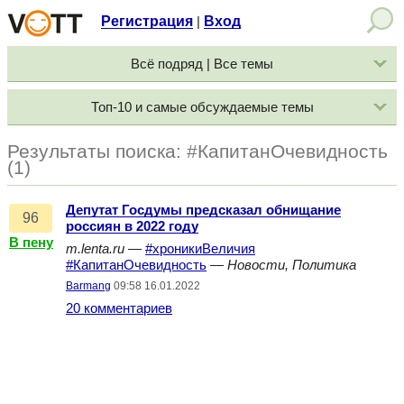
Регистрация
Вход
|
Всё подряд | Все темы
Топ-10 и самые обсуждаемые темы
Результаты поиска: #КапитанОчевидность
(1)
Депутат Госдумы предсказал обнищание
96
россиян в 2022 году
В пену
m.lenta.ru
—
#хроникиВеличия
#КапитанОчевидность
—
Новости, Политика
Barmang
09:58 16.01.2022
20 комментариев