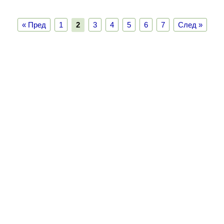
« Пред
1
2
3
4
5
6
7
След »