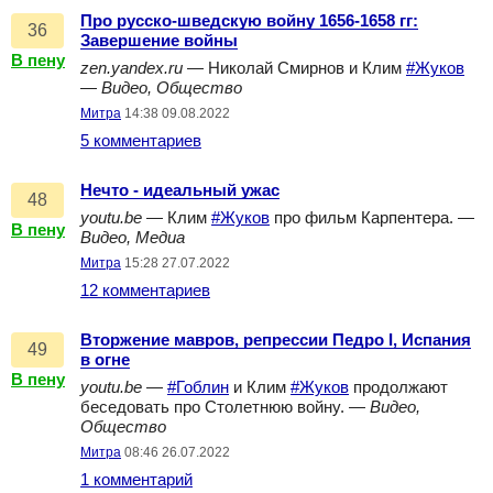
Про русско-шведскую войну 1656-1658 гг:
36
Завершение войны
В пену
zen.yandex.ru
— Николай Смирнов и Клим
#Жуков
—
Видео, Общество
Митра
14:38 09.08.2022
5 комментариев
Нечто - идеальный ужас
48
youtu.be
— Клим
#Жуков
про фильм Карпентера. —
В пену
Видео, Медиа
Митра
15:28 27.07.2022
12 комментариев
Вторжение мавров, репрессии Педро I, Испания
49
в огне
В пену
youtu.be
—
#Гоблин
и Клим
#Жуков
продолжают
беседовать про Столетнюю войну. —
Видео,
Общество
Митра
08:46 26.07.2022
1 комментарий