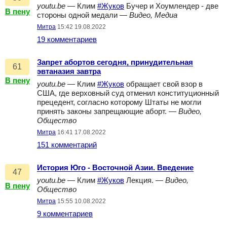
youtu.be
— Клим
#Жуков
Бучер и Хоумлендер - две
В пену
стороны одной медали —
Видео, Медиа
Митра
15:42 19.08.2022
19 комментариев
Запрет абортов сегодня, принудительная
61
эвтаназия завтра
В пену
youtu.be
— Клим
#Жуков
обращает свой взор в
США, где верховный суд отменил конституционный
прецедент, согласно которому Штаты не могли
принять законы запрещающие аборт. —
Видео,
Общество
Митра
16:41 17.08.2022
151 комментарий
История Юго - Восточной Азии. Введение
47
youtu.be
— Клим
#Жуков
Лекция. —
Видео,
В пену
Общество
Митра
15:55 10.08.2022
9 комментариев