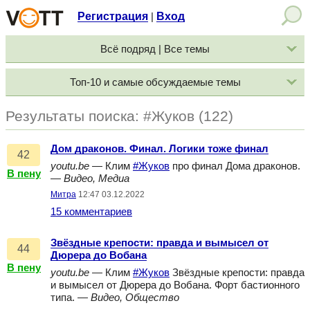
Регистрация
Вход
|
Всё подряд | Все темы
Топ-10 и самые обсуждаемые темы
Результаты поиска: #Жуков (122)
Дом драконов. Финал. Логики тоже финал
42
youtu.be
— Клим
#Жуков
про финал Дома драконов.
В пену
—
Видео, Медиа
Митра
12:47 03.12.2022
15 комментариев
Звёздные крепости: правда и вымысел от
44
Дюрера до Вобана
В пену
youtu.be
— Клим
#Жуков
Звёздные крепости: правда
и вымысел от Дюрера до Вобана. Форт бастионного
типа. —
Видео, Общество