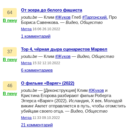
От эсера до белого фашиста
64
youtu.be
— Клим
#Жуков
Глеб
#Таргонский.
Про
В пену
Бориса Савенкова. —
Видео, Общество
Митра
16:06 26.10.2022
1 комментарий
Тор 4, чёрная дыра сценаристов Марвел
37
youtu.be
— Клим
#Жуков
—
Видео, Общество
В пену
Митра
15:32 12.10.2022
6 комментариев
О фильме «Варяг» (2022)
46
youtu.be
— [Деконструкция] Клим
#Жуков
и
В пену
Кристина Егорова разбирают фильм Роберта
Эггерса «Варяг» (2022). Исландия, X век. Молодой
викинг Амлет отправляется в путь, чтобы отомстить
убийцам своего отца. —
Видео, Общество
Митра
11:33 09.10.2022
21 комментарий