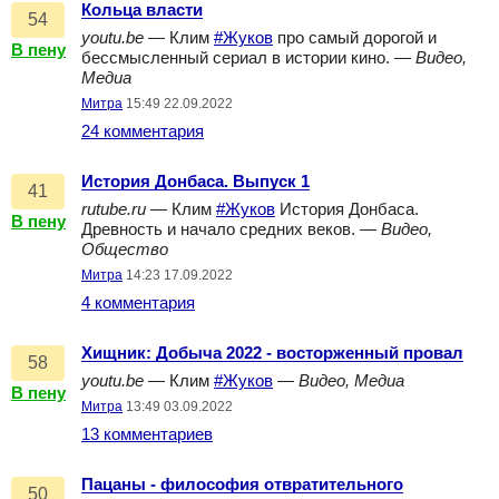
Кольца власти
54
youtu.be
— Клим
#Жуков
про самый дорогой и
В пену
бессмысленный сериал в истории кино. —
Видео,
Медиа
Митра
15:49 22.09.2022
24 комментария
История Донбаса. Выпуск 1
41
rutube.ru
— Клим
#Жуков
История Донбаса.
В пену
Древность и начало средних веков. —
Видео,
Общество
Митра
14:23 17.09.2022
4 комментария
Хищник: Добыча 2022 - восторженный провал
58
youtu.be
— Клим
#Жуков
—
Видео, Медиа
В пену
Митра
13:49 03.09.2022
13 комментариев
Пацаны - философия отвратительного
50