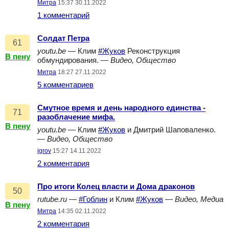
Митра
15:37 30.11.2022
1 комментарий
Солдат Петра
61
youtu.be
— Клим
#Жуков
Реконструкция
В пену
обмундирования. —
Видео, Общество
Митра
18:27 27.11.2022
5 комментариев
Смутное время и день народного единства -
71
разоблачение мифа.
В пену
youtu.be
— Клим
#Жуков
и Дмитрий Шаповаленко.
—
Видео, Общество
igrov
15:27 14.11.2022
2 комментария
Про итоги Колец власти и Дома драконов
50
rutube.ru
—
#Гоблин
и Клим
#Жуков
—
Видео, Медиа
В пену
Митра
14:35 02.11.2022
2 комментария