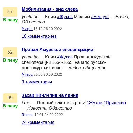
Мобилизация - вид слева
47
youtu.be
— Клим
#Жуков
Максим
#Бендус
—
Видео,
В пену
Общество
Митра
15:19 06.10.2022
18 комментариев
Провал Амурской спецоперации
52
youtu.be
— Клим
#Жуков
Провал Амурской
В пену
спецоперации 1654-1659, начало русско-
маньчжурских войн —
Видео, Общество
Митра
20:02 30.09.2022
3 комментария
Захар Прилепин на линии
99
t.me
— Полный текст в первом
#Жуков
#Прилепин
В пену
—
Новости, Общество
Romeo
13:01 24.09.2022
24 комментария