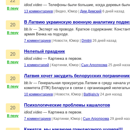
22
idiod.video
— Телефоны были большие, когда деревья были
В пену
13 комментариев
|
Видео, Юмор
|
Дим Димский
6 дней назад
В Латвию украинскую военную аналитику подве
20
bb.lv
— Эксперт на проводе. Краткое содержание: Констант
В пену
армия Венка на подходе.
7 комментариев
|
Новости, Юмор
|
Dmitrij
26 дней назад
Нелепый праздник
20
idiod.video
— Картинка в первом.
В пену
1 комментарий
|
Картинки, Юмор
|
Сын Агропрома
25 дней наз
Латвия хочет засудить белорусских погранични
20
bb.lv
— Генеральная прокуратура Латвии в среду начала у
В пену
комитета (ГПК) Беларуси в связи с организацией нелегаль
10 комментариев
|
Новости, Юмор
|
Baltijalv.lv
24 дня назад
Психологические проблемы кашалотов
20
idiod.video
— Картинка в первом.
В пену
7 комментариев
|
Картинки, Юмор
|
Сын Агропрома
29 дней на
Кажется, мы накануне грандиозного шухера!!!