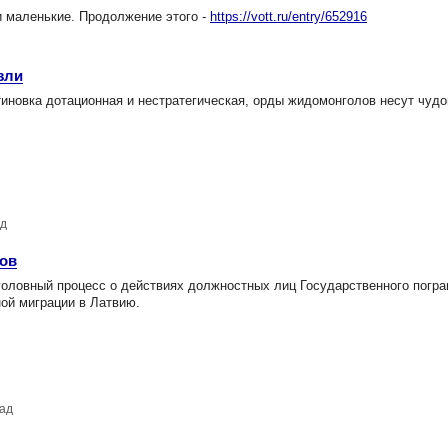
 маленькие. Продолжение этого -
https://vott.ru/entry/652916
зли
иновка дотационная и нестратегическая, орды жидомонголов несут чуд
ад
ков
головный процесс о действиях должностных лиц Государственного погра
ной миграции в Латвию.
зад