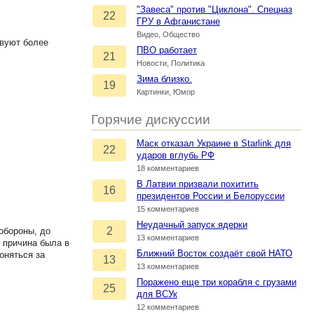
"Завеса" против "Циклона". Спецназ
22
ГРУ в Афганистане
Видео, Общество
твуют более
ПВО работает
21
Новости, Политика
Зима близко.
19
Картинки, Юмор
Горячие дискуссии
Маск отказал Украине в Starlink для
22
ударов вглубь РФ
18 комментариев
В Латвии призвали похитить
16
президентов России и Белоруссии
15 комментариев
Неудачный запуск ядерки
2
обороны, до
13 комментариев
 причина была в
Ближний Восток создаёт свой НАТО
оняться за
13
13 комментариев
Поражено еще три корабля с грузами
25
для ВСУк
12 комментариев