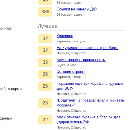
33 комментария
Ссылки на каналы ДЮ
386
26 комментариев
Лучшее
рочитал
Красивое
32
Картинки, Культура
На Курилах появится остров Зорге
32
Новости, Общество
Клиентоориентированность.
32
Видео, Юмор
Эстония стронг!
26
Картинки, Юмор
Поражено еще три корабля с грузами
25
для ВСУк
н), а царь и
Новости, Общество
"Водители" и "повара" ехали "убивать
23
москалей"
Новости, Общество
Маск отказал Украине в Starlink для
 данных
22
ударов вглубь РФ
Новости, Общество