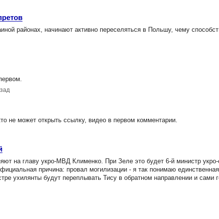
претов
ной районах, начинают активно переселяться в Польшу, чему способс
первом.
азад
то не может открыть ссылку, видео в первом комментарии.
й
т на главу укро-МВД Клименко. При Зеле это будет 6-й министр укро-
Официальная причина: провал могилизации - я так понимаю единственная
стре ухилянты будут переплывать Тису в обратном направлении и сами г