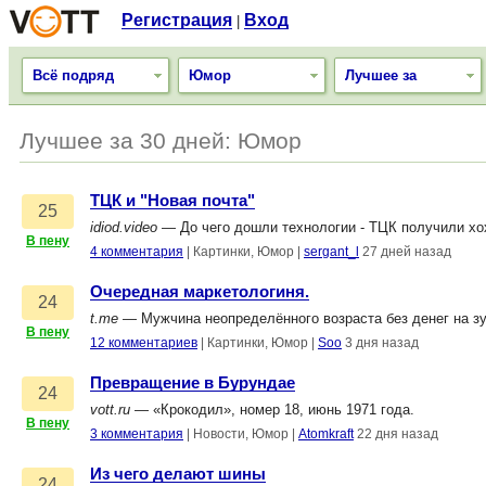
Регистрация
Вход
|
Всё подряд
Юмор
Лучшее за
Лучшее за 30 дней: Юмор
ТЦК и "Новая почта"
25
idiod.video
— До чего дошли технологии - ТЦК получили хох
В пену
4 комментария
|
Картинки, Юмор
|
sergant_l
27 дней назад
Очередная маркетологиня.
24
t.me
— Мужчина неопределённого возраста без денег на зу
В пену
12 комментариев
|
Картинки, Юмор
|
Soo
3 дня назад
Превращение в Бурундае
24
vott.ru
— «Крокодил», номер 18, июнь 1971 года.
В пену
3 комментария
|
Новости, Юмор
|
Atomkraft
22 дня назад
Из чего делают шины
24