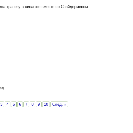
ла трапезу в синагоге вместе со Спайдерменом.
зад
3
4
5
6
7
8
9
10
След. »