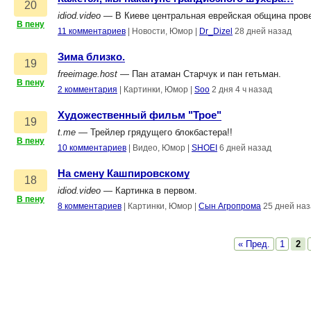
20
idiod.video
— В Киеве центральная еврейская община прове
В пену
11 комментариев
|
Новости, Юмор
|
Dr_Dizel
28 дней назад
Зима близко.
19
freeimage.host
— Пан атаман Старчук и пан гетьман.
В пену
2 комментария
|
Картинки, Юмор
|
Soo
2 дня 4 ч назад
Художественный фильм "Трое"
19
t.me
— Трейлер грядущего блокбастера!!
В пену
10 комментариев
|
Видео, Юмор
|
SHOEI
6 дней назад
На смену Кашпировскому
18
idiod.video
— Картинка в первом.
В пену
8 комментариев
|
Картинки, Юмор
|
Сын Агропрома
25 дней на
« Пред.
1
2