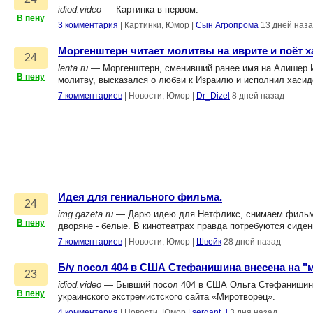
idiod.video
— Картинка в первом.
В пену
3 комментария
|
Картинки, Юмор
|
Сын Агропрома
13 дней наз
Моргенштерн читает молитвы на иврите и поёт х
24
lenta.ru
— Моргенштерн, сменивший ранее имя на Алишер И
В пену
молитву, высказался о любви к Израилю и исполнил хасидс
7 комментариев
|
Новости, Юмор
|
Dr_Dizel
8 дней назад
Идея для гениального фильма.
24
img.gazeta.ru
— Дарю идею для Нетфликс, снимаем фильм п
В пену
дворяне - белые. В кинотеатрах правда потребуются сиде
7 комментариев
|
Новости, Юмор
|
Швейк
28 дней назад
Б/у посол 404 в США Стефанишина внесена на "
23
idiod.video
— Бывший посол 404 в США Ольга Стефанишина, 
В пену
украинского экстремистского сайта «Миротворец».
4 комментария
|
Новости, Юмор
|
sergant_l
3 дня назад