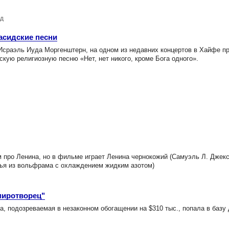
ад
асидские песни
сраэль Иуда Моргенштерн, на одном из недавних концертов в Хайфе п
кую религиозную песню «Нет, нет никого, кроме Бога одного».
ро Ленина, но в фильме играет Ленина чернокожий (Самуэль Л. Джексо
нья из вольфрама с охлаждением жидким азотом)
миротворец"
подозреваемая в незаконном обогащении на $310 тыс., попала в базу