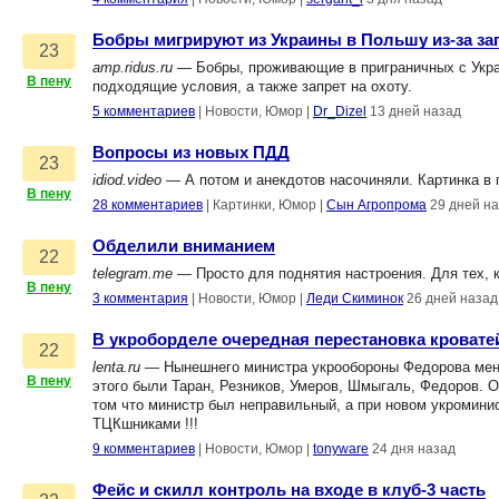
Бобры мигрируют из Украины в Польшу из-за за
23
amp.ridus.ru
— Бобры, проживающие в приграничных с Украи
В пену
подходящие условия, а также запрет на охоту.
5 комментариев
|
Новости, Юмор
|
Dr_Dizel
13 дней назад
Вопросы из новых ПДД
23
idiod.video
— А потом и анекдотов насочиняли. Картинка в 
В пену
28 комментариев
|
Картинки, Юмор
|
Сын Агропрома
29 дней н
Обделили вниманием
22
telegram.me
— Просто для поднятия настроения. Для тех, к
В пену
3 комментария
|
Новости, Юмор
|
Леди Скиминок
26 дней назад
В укроборделе очередная перестановка кровате
22
lenta.ru
— Нынешнего министра укрообороны Федорова меняю
В пену
этого были Таран, Резников, Умеров, Шмыгаль, Федоров. 
том что министр был неправильный, а при новом укромини
ТЦКшниками !!!
9 комментариев
|
Новости, Юмор
|
tonyware
24 дня назад
Фейс и скилл контроль на входе в клуб-3 часть