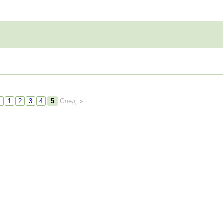
.
1
2
3
4
5
След. »