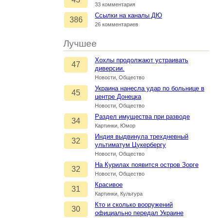
33 комментария
Ссылки на каналы ДЮ
386
26 комментариев
Лучшее
Хохлы продолжают устраивать
47
диверсии.
Новости, Общество
Украина нанесла удар по больнице в
45
центре Донецка
Новости, Общество
Раздел имущества при разводе
34
Картинки, Юмор
Индия выдвинула трехдневный
32
ультиматум Цукербергу
Новости, Общество
На Курилах появится остров Зорге
32
Новости, Общество
Красивое
31
Картинки, Культура
Кто и сколько вооружений
30
официально передал Украине