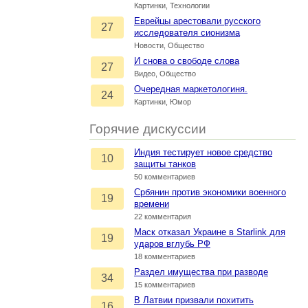
Картинки, Технологии
Еврейцы арестовали русского
27
исследователя сионизма
Новости, Общество
И снова о свободе слова
27
Видео, Общество
Очередная маркетологиня.
24
Картинки, Юмор
Горячие дискуссии
Индия тестирует новое средство
10
защиты танков
50 комментариев
Србянин против экономики военного
19
времени
22 комментария
Маск отказал Украине в Starlink для
19
ударов вглубь РФ
18 комментариев
Раздел имущества при разводе
34
15 комментариев
В Латвии призвали похитить
16