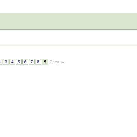
2
3
4
5
6
7
8
9
След. »