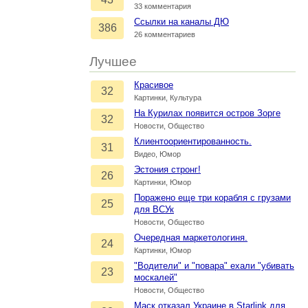
33 комментария
Ссылки на каналы ДЮ
386
26 комментариев
Лучшее
Красивое
32
Картинки, Культура
На Курилах появится остров Зорге
32
Новости, Общество
Клиентоориентированность.
31
Видео, Юмор
Эстония стронг!
26
Картинки, Юмор
Поражено еще три корабля с грузами
25
для ВСУк
Новости, Общество
Очередная маркетологиня.
24
Картинки, Юмор
"Водители" и "повара" ехали "убивать
23
москалей"
Новости, Общество
Маск отказал Украине в Starlink для