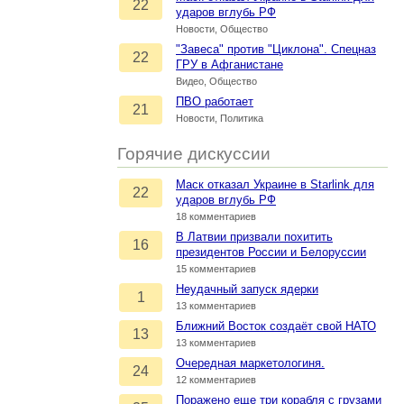
22
ударов вглубь РФ
Новости, Общество
"Завеса" против "Циклона". Спецназ
22
ГРУ в Афганистане
Видео, Общество
ПВО работает
21
Новости, Политика
Горячие дискуссии
Маск отказал Украине в Starlink для
22
ударов вглубь РФ
18 комментариев
В Латвии призвали похитить
16
президентов России и Белоруссии
15 комментариев
Неудачный запуск ядерки
1
13 комментариев
Ближний Восток создаёт свой НАТО
13
13 комментариев
Очередная маркетологиня.
24
12 комментариев
Поражено еще три корабля с грузами