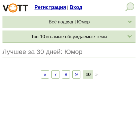
Регистрация
Вход
|
Всё подряд | Юмор
Топ-10 и самые обсуждаемые темы
Лучшее за 30 дней: Юмор
«
7
8
9
10
»