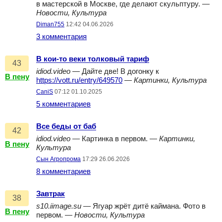
в мастерской в Москве, где делают скульптуру. —
Новости, Культура
Diman755
12:42 04.06.2026
3 комментария
В кои-то веки толковый тариф
43
idiod.video
— Дайте две! В догонку к
В пену
https://vott.ru/entry/649570
—
Картинки, Культура
CaniS
07:12 01.10.2025
5 комментариев
Все беды от баб
42
idiod.video
— Картинка в первом. —
Картинки,
В пену
Культура
Сын Агропрома
17:29 26.06.2026
8 комментариев
Завтрак
38
s10.iimage.su
— Ягуар жрёт дитё каймана. Фото в
В пену
первом. —
Новости, Культура