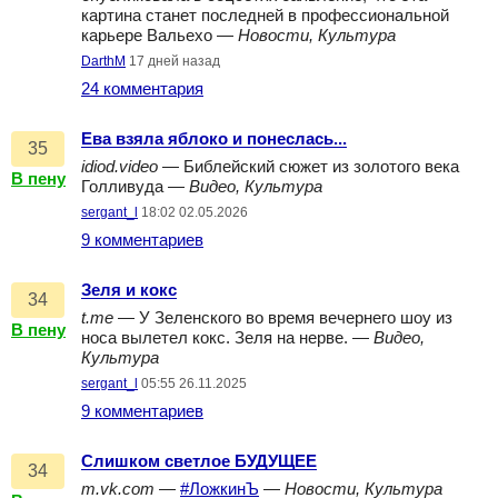
картина станет последней в профессиональной
карьере Вальехо —
Новости, Культура
DarthM
17 дней назад
24 комментария
Ева взяла яблоко и понеслась...
35
idiod.video
— Библейский сюжет из золотого века
В пену
Голливуда —
Видео, Культура
sergant_l
18:02 02.05.2026
9 комментариев
Зеля и кокс
34
t.me
— У Зеленского во время вечернего шоу из
В пену
носа вылетел кокс. Зеля на нерве. —
Видео,
Культура
sergant_l
05:55 26.11.2025
9 комментариев
Слишком светлое БУДУЩЕЕ
34
m.vk.com
—
#ЛожкинЪ
—
Новости, Культура