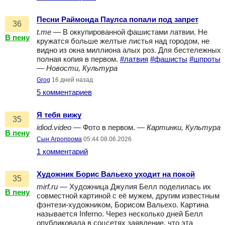
Песни Раймонда Паулса попали под запрет
36
t.me
— В оккупированной фашистами латвии. Не
В пену
кружатся больше желтые листья над городом, не
видно из окна миллиона алых роз. Для бестележных
полная копия в первом.
#латвия
#фашисты
#шпроты
—
Новости, Культура
Grog
16 дней назад
5 комментариев
Я тебя вижу
35
idiod.video
— Фото в первом. —
Картинки, Культура
В пену
Сын Агропрома
05:44 08.06.2026
1 комментарий
Художник Борис Вальехо уходит на покой
35
mirf.ru
— Художница Джулия Белл поделилась их
В пену
совместной картиной с её мужем, другим известным
фэнтези-художником, Борисом Вальехо. Картина
называется Inferno. Через несколько дней Белл
опубликовала в соцсетях заявление, что эта