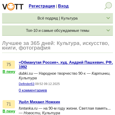
Регистрация
Вход
|
Всё подряд | Культура
Топ-10 и самые обсуждаемые темы
Лучшее за 365 дней: Культура, искусство,
книги, фотография
«Обманутая Россия». худ. Андрей Пашкевич. РФ,
75
1992
В пену
dubki.su
— Народное творчество 90-х —
Картинки,
Культура
Definder63
09:52 09.12.2025
0 комментариев
Ушёл Михаил Ножкин
71
fontanka.ru
— на 90-м году жизни. Светлая память...
В пену
—
Новости, Культура