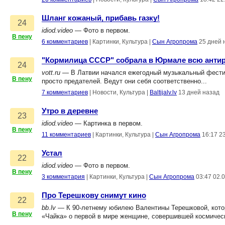
Шланг кожаный, прибавь газку!
24
idiod.video
— Фото в первом.
В пену
6 комментариев
|
Картинки, Культура
|
Сын Агропрома
25 дней 
"Кормилица СССР" собрала в Юрмале всю анти
24
vott.ru
— В Латвии начался ежегодный музыкальный фестив
В пену
просто предателей. Ведут они себя соответственно...
7 комментариев
|
Новости, Культура
|
Baltijalv.lv
13 дней назад
Утро в деревне
23
idiod.video
— Картинка в первом.
В пену
11 комментариев
|
Картинки, Культура
|
Сын Агропрома
16:17 2
Устал
22
idiod.video
— Фото в первом.
В пену
3 комментария
|
Картинки, Культура
|
Сын Агропрома
03:47 02.
Про Терешкову снимут кино
22
bb.lv
— К 90-летнему юбилею Валентины Терешковой, кото
В пену
«Чайка» о первой в мире женщине, совершившей космическ