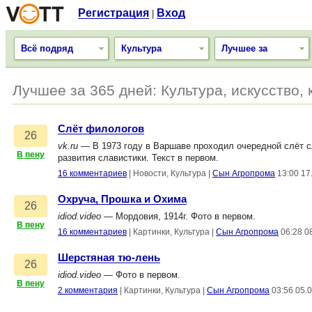
Регистрация
Вход
|
Всё подряд
Культура
Лучшее за
Лучшее за 365 дней: Культура, искусство,
Слёт филологов
26
vk.ru
— В 1973 году в Варшаве проходил очередной слёт 
В пену
развития славистики. Текст в первом.
16 комментариев
|
Новости, Культура
|
Сын Агропрома
13:00 17
Охруча, Прошка и Охима
26
idiod.video
— Мордовия, 1914г. Фото в первом.
В пену
16 комментариев
|
Картинки, Культура
|
Сын Агропрома
06:28 0
Шерстяная тю-лень
26
idiod.video
— Фото в первом.
В пену
2 комментария
|
Картинки, Культура
|
Сын Агропрома
03:56 05.