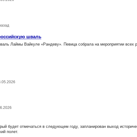
назад
российскую шваль
аль Лаймы Вайкуле «Рандеву». Певица собрала на мероприятии всех 
3.05.2026
06.2026
рый будет отмечаться в следующем году, запланирован выход историч
ий полет.