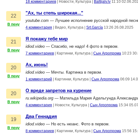
18 комментариев
|
Новости, Культура
|
Baltijalv.lv
11:10 02.06.20
"Ах, ты степь широкая..."
22
youtube.com
— Лучшее исполнение русской народной песни "
В пену
4 комментария
|
Видео, Культура
|
Srt.García
13:26 26.08.2025
Я покажу тебе мир
21
idiod.video
— Спасибо, не надо! 4 фото в первом.
В пену
7 комментариев
|
Картинки, Культура
|
Сын Агропрома
10:23 30
Ах, июнь!
20
idiod.video
— Мечты. Картинка в первом.
В пену
1 комментарий
|
Картинки, Культура
|
Сын Агропрома
06:09 14.
О вреде запретов на курение
20
ru.wikipedia.org
— Матильда Мария Адельгунда Александра ф
В пену
4 комментария
|
Новости, Культура
|
Сын Агропрома
15:34 05.0
Два Геннадия
19
idiod.video
— Но есть нюанс. Фото в первом.
В пену
8 комментариев
|
Картинки, Культура
|
Сын Агропрома
15:56 15