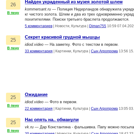
Найден украденный из музея золотой шлем
26
kommersant.ru
— Полиция Нидерландов обнаружила украден
В пену
кг чистого золота. Шлем и два из трех одновременно ук
похитителями. Поиски третьего браслета продолжаются.
5 комментариев
|
Новости, Культура
|
Diman755
10:59 07.04.202
Секрет красивой грудной мышцы
25
idiod.video
— На заметку. Фото с текстом в первом.
В пену
33 комментария
|
Картинки, Культура
|
Сын Агропрома
13:56 15
Ожидание
25
idiod.video
— Фото в первом.
В пену
22 комментария
|
Картинки, Культура
|
Сын Агропрома
13:05 03
Нас опять на.. обманули
25
vk.ru
— Дар Константина - фальшивка. Папу можно посылат
В пену
20 комментариев
|
Новости, Культура
|
Сын Агропрома
18:42 22