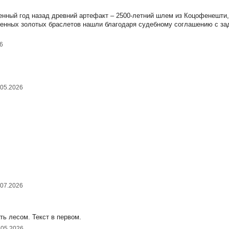
ный год назад древний артефакт – 2500-летний шлем из Коцофенешти,
раденных золотых браслетов нашли благодаря судебному соглашению с з
6
.05.2026
.07.2026
ь лесом. Текст в первом.
.05.2026