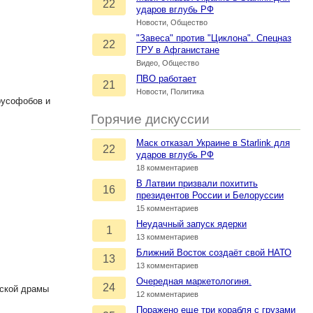
22
ударов вглубь РФ
Новости, Общество
"Завеса" против "Циклона". Спецназ
22
ГРУ в Афганистане
Видео, Общество
ПВО работает
21
Новости, Политика
русофобов и
Горячие дискуссии
Маск отказал Украине в Starlink для
22
ударов вглубь РФ
18 комментариев
В Латвии призвали похитить
16
президентов России и Белоруссии
15 комментариев
Неудачный запуск ядерки
1
13 комментариев
Ближний Восток создаёт свой НАТО
13
13 комментариев
Очередная маркетологиня.
24
еской драмы
12 комментариев
Поражено еще три корабля с грузами