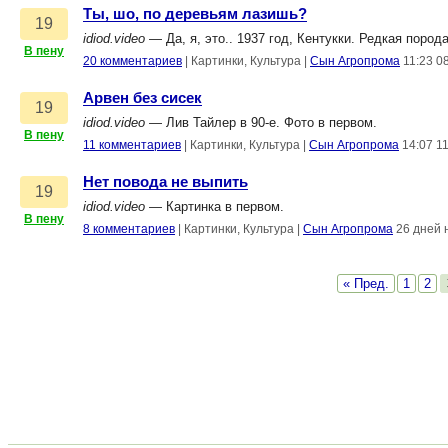
Ты, шо, по деревьям лазишь?
19
idiod.video
— Да, я, это.. 1937 год, Кентукки. Редкая поро
В пену
20 комментариев
|
Картинки, Культура
|
Сын Агропрома
11:23 0
Арвен без сисек
19
idiod.video
— Лив Тайлер в 90-е. Фото в первом.
В пену
11 комментариев
|
Картинки, Культура
|
Сын Агропрома
14:07 1
Нет повода не выпить
19
idiod.video
— Картинка в первом.
В пену
8 комментариев
|
Картинки, Культура
|
Сын Агропрома
26 дней 
« Пред.
1
2