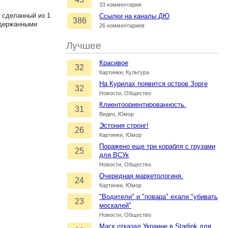
33 комментария
 сделанный из 1
Ссылки на каналы ДЮ
386
адержанными
26 комментариев
Лучшее
Красивое
32
Картинки, Культура
На Курилах появится остров Зорге
32
Новости, Общество
Клиентоориентированность.
31
Видео, Юмор
Эстония стронг!
26
Картинки, Юмор
Поражено еще три корабля с грузами
25
для ВСУк
Новости, Общество
Очередная маркетологиня.
24
Картинки, Юмор
"Водители" и "повара" ехали "убивать
23
москалей"
Новости, Общество
Маск отказал Украине в Starlink для