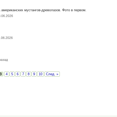
да американских мустангов-древолазов. Фото в первом.
8.06.2026
1.06.2026
назад
3
4
5
6
7
8
9
10
След. »