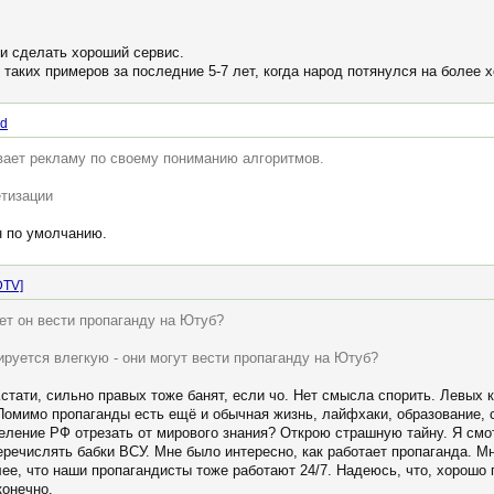
ли сделать хороший сервис.
т таких примеров за последние 5-7 лет, когда народ потянулся на более 
nd
вает рекламу по своему пониманию алгоритмов.
етизации
н по умолчанию.
DTV]
ет он вести пропаганду на Ютуб?
руется влегкую - они могут вести пропаганду на Ютуб?
стати, сильно правых тоже банят, если чо. Нет смысла спорить. Левых к
 Помимо пропаганды есть ещë и обычная жизнь, лайфхаки, образование, с
селение РФ отрезать от мирового знания? Открою страшную тайну. Я смо
перечислять бабки ВСУ. Мне было интересно, как работает пропаганда. 
ее, что наши пропагандисты тоже работают 24/7. Надеюсь, что, хорошо
конечно.