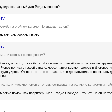
бсуждаешь важный для Родины вопрос?
DTV]
Ютубе на егойном канале. Не знаешь где он?
ть так, чем совсем никак?
DTV]
ом или хотя бы равноценным?
бом виде там должна быть. И я считаю что ютуб это полезный инструме
 Через ролики о нашей стране, через наших комментаторов и блогеров, че
туда убрать. От всего от этого отказаться и дополнительно перекрыть 
ции.
ь их политические помои в головы сограждан на ролики с котиками и ла
ческие помои, как например была "Радио Свобода" - то нет. Но он не тол