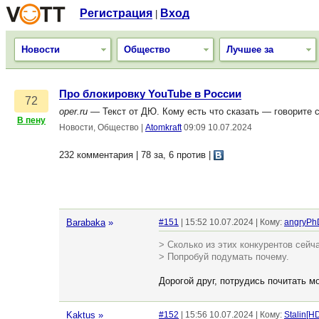
Регистрация
Вход
|
Новости
Общество
Лучшее за
Про блокировку YouTube в России
72
oper.ru
— Текст от ДЮ. Кому есть что сказать — говорите 
В пену
Новости, Общество
|
Atomkraft
09:09 10.07.2024
232 комментария | 78 за, 6 против
|
Barabaka
»
#151
| 15:52 10.07.2024 | Кому:
angryPh
> Сколько из этих конкурентов сейч
> Попробуй подумать почему.
Дорогой друг, потрудись почитать м
Kaktus
»
#152
| 15:56 10.07.2024 | Кому:
Stalin[H