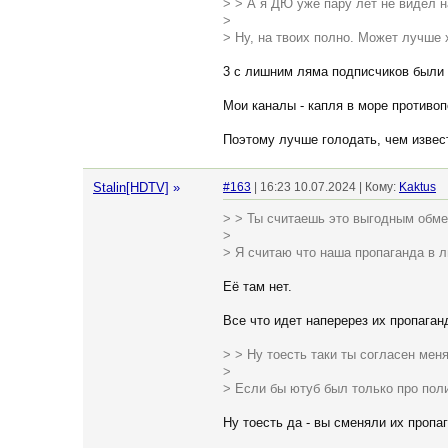
> > А я ДЮ уже пару лет не видел н
>
> Ну, на твоих полно. Может лучше 
3 с лишним ляма подписчиков были
Мои каналы - капля в море противо
Поэтому лучше голодать, чем извест
Stalin[HDTV]
»
#163
| 16:23 10.07.2024 | Кому:
Kaktus
> > Ты считаешь это выгодным обм
>
> Я считаю что наша пропаганда в 
Её там нет.
Все что идет наперерез их пропага
> > Ну тоесть таки ты согласен мен
>
> Если бы ютуб был только про поли
Ну тоесть да - вы сменяли их пропа