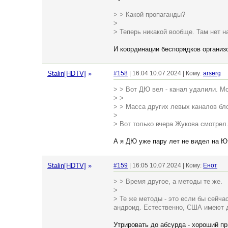
> > Какой пропаганды?
>
> Теперь никакой вообще. Там нет н
И координации беспорядков организ
Stalin[HDTV]
»
#158
| 16:04 10.07.2024 | Кому:
arserg
> > Вот ДЮ вел - канал удалили. М
> >
> > Масса других левых каналов бло
>
> Вот только вчера Жукова смотрел
А я ДЮ уже пару лет не видел на Ют
Stalin[HDTV]
»
#159
| 16:05 10.07.2024 | Кому:
Енот
> > Время другое, а методы те же.
>
> Те же методы - это если бы сейча
андроид. Естественно, США имеют д
Утрировать до абсурда - хороший пр