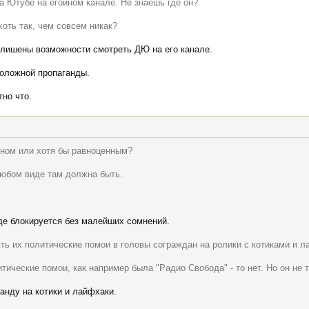
а Ютубе на егойном канале. Не знаешь где он?
хоть так, чем совсем никак?
 лишены возможности смотреть ДЮ на его канале.
положной пропаганды.
но что.
еном или хотя бы равноценным?
любом виде там должна быть.
нде блокируется без малейших сомнений.
ять их политические помои в головы сограждан на ролики с котиками и 
тические помои, как например была "Радио Свобода" - то нет. Но он не т
ганду на котики и лайфхаки.