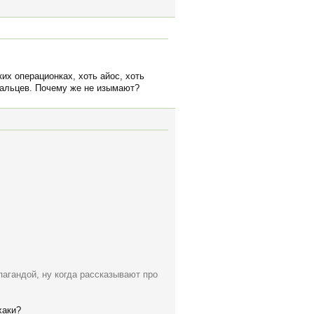
их операционках, хоть айос, хоть
пальцев. Почему же не изымают?
пагандой, ну когда рассказывают про
хаки?