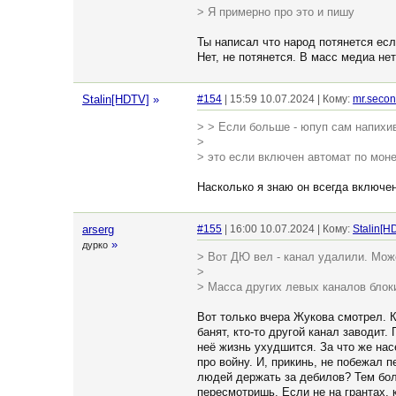
> Я примерно про это и пишу
Ты написал что народ потянется ес
Нет, не потянется. В масс медиа не
Stalin[HDTV]
»
#154
| 15:59 10.07.2024 | Кому:
mr.seco
> > Если больше - юпуп сам напихи
>
> это если включен автомат по мон
Насколько я знаю он всегда включе
arserg
#155
| 16:00 10.07.2024 | Кому:
Stalin[H
»
дурко
> Вот ДЮ вел - канал удалили. Мож
>
> Масса других левых каналов блоки
Вот только вчера Жукова смотрел. К
банят, кто-то другой канал заводит.
неë жизнь ухудшится. За что же на
про войну. И, прикинь, не побежал 
людей держать за дебилов? Тем бол
пересмотришь. Если не на грантах, 