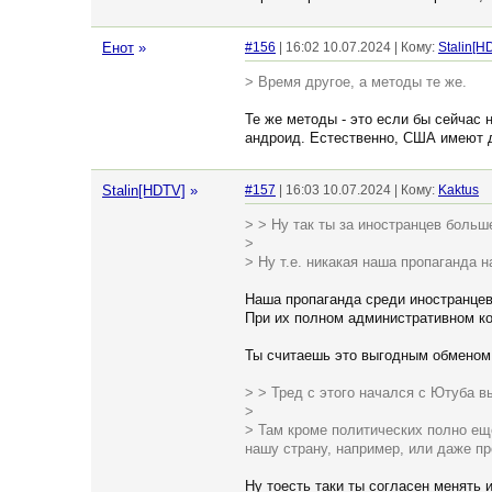
Енот
»
#156
| 16:02 10.07.2024 | Кому:
Stalin[H
> Время другое, а методы те же.
Те же методы - это если бы сейчас 
андроид. Естественно, США имеют д
Stalin[HDTV]
»
#157
| 16:03 10.07.2024 | Кому:
Kaktus
> > Ну так ты за иностранцев боль
>
> Ну т.е. никакая наша пропаганда 
Наша пропаганда среди иностранцев
При их полном административном ко
Ты считаешь это выгодным обменом
> > Тред с этого начался с Ютуба в
>
> Там кроме политических полно ещё
нашу страну, например, или даже пр
Ну тоесть таки ты согласен менять 