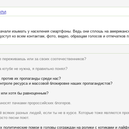
DTV]
начали изымать у населения смартфоны. Ведь они сплошь на американск
оступ ко всем контактам, фото, видео, образцам голосов и отпечатков 
ше переживаешь или за своих соотечественников?
на ютубе не нужна, я правильно понял?
 против их пропаганды среди нас?
нтроле ресурса и массовой блокировке наших пропагандистов?
 или хотя бы равноценным?
ыносят пачками пророссийских блогеров.
 всяких разных людей, если ты не в курсе. Которые тоже являются про
осто песни поют.
их политические помои в головы сограждан на ролики с котиками и лайф