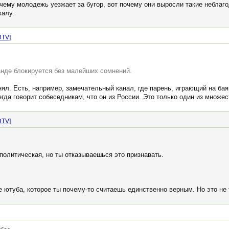
очему молодежь уезжает за бугор, вот почему они выросли такие неблаг
калу.
DTV]
анде блокируется без малейших сомнений.
онял. Есть, например, замечательный канал, где парень, играющий на б
егда говорит собеседникам, что он из России. Это только один из множе
DTV]
 политическая, но ты отказываешься это признавать.
 ютуба, которое ты почему-то считаешь единственно верным. Но это не 