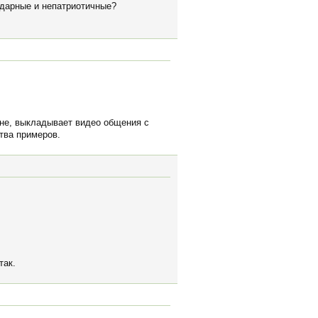
одарные и непатриотичные?
аяне, выкладывает видео общения с
ства примеров.
так.