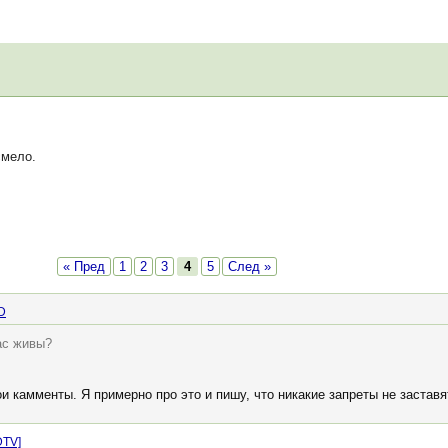
смело.
« Пред
1
2
3
4
5
След »
D
ас живы?
ои камменты. Я примерно про это и пишу, что никакие запреты не застав
DTV]