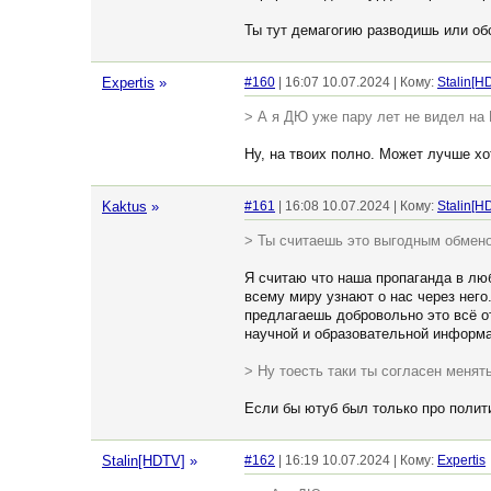
Ты тут демагогию разводишь или о
Expertis
»
#160
| 16:07 10.07.2024 | Кому:
Stalin[H
> А я ДЮ уже пару лет не видел на 
Ну, на твоих полно. Может лучше хо
Kaktus
»
#161
| 16:08 10.07.2024 | Кому:
Stalin[H
> Ты считаешь это выгодным обмен
Я считаю что наша пропаганда в лю
всему миру узнают о нас через него.
предлагаешь добровольно это всё от
научной и образовательной информа
> Ну тоесть таки ты согласен менят
Если бы ютуб был только про полити
Stalin[HDTV]
»
#162
| 16:19 10.07.2024 | Кому:
Expertis