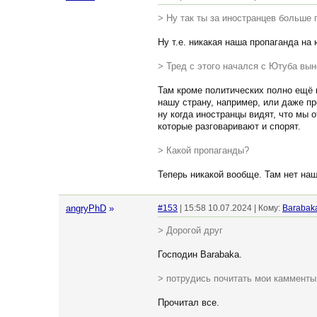
> Ну так ты за иностранцев больше
Ну т.е. никакая наша пропаганда на
> Тред с этого начался с Ютуба вын
Там кроме политических полно ещё в
нашу страну, например, или даже пр
ну когда иностранцы видят, что мы 
которые разговаривают и спорят.
> Какой пропаганды?
Теперь никакой вообще. Там нет наш
angryPhD
»
#153
| 15:58 10.07.2024 | Кому:
Barabak
> Дорогой друг
Господин Barabaka.
> потрудись почитать мои камменты
Прочитал все.