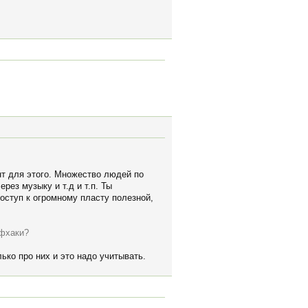
нт для этого. Множество людей по
рез музыку и т.д и т.п. Ты
доступ к огромному пласту полезной,
йфхаки?
ько про них и это надо учитывать.