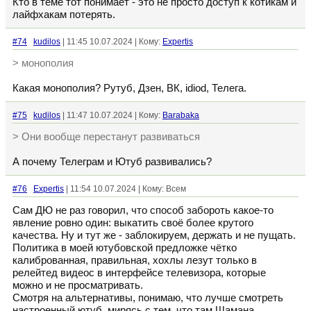
Кто в теме тот понимает - это не просто доступ к котикам и
лайфхакам потерять.
#74
kudilos
| 11:45 10.07.2024 | Кому:
Expertis
> монополия
Какая монополия? Рутуб, Дзен, ВК, idiod, Телега.
#75
kudilos
| 11:47 10.07.2024 | Кому:
Barabaka
> Они вообще перестанут развиваться
А почему Телеграм и Ютуб развивались?
#76
Expertis
| 11:54 10.07.2024 | Кому: Всем
Сам ДЮ не раз говорил, что способ забороть какое-то
явление ровно один: выкатить своё более крутого
качества. Ну и тут же - заблокируем, держать и не пущать.
Политика в моей ютубовской предложке чётко
калиброванная, правильная, хохлы лезут только в
релейтед видеос в интерфейсе телевизора, которые
можно и не просматривать.
Смотря на альтернативы, понимаю, что лучше смотреть
настроенный ютуб, мирясь с тем, что там Шамана