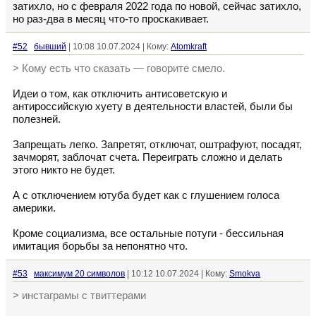
затихло, но с февраля 2022 года по новой, сейчас затихло,
но раз-два в месяц что-то проскакивает.
#52
бывший
| 10:08 10.07.2024 | Кому:
Atomkraft
> Кому есть что сказать — говорите смело.
Идеи о том, как отключить антисоветскую и
антироссийскую хуету в деятельности властей, были бы
полезней.
Запрещать легко. Запретят, отключат, оштрафуют, посадят,
зачморят, заблочат счета. Переиграть сложно и делать
этого никто не будет.
А с отключением ютуба будет как с глушением голоса
америки.
Кроме социализма, все остальные потуги - бессильная
имитация борьбы за непонятно что.
#53
максимум 20 символов
| 10:12 10.07.2024 | Кому:
Smokva
> инстаграмы с твиттерами