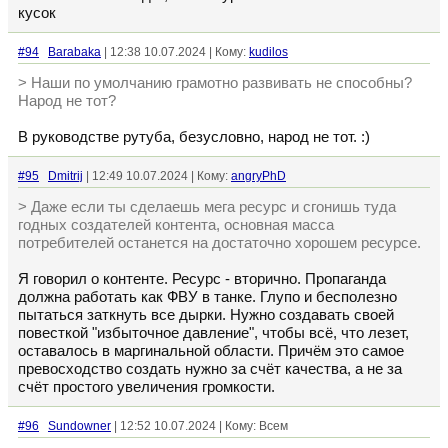
кусок
#94
Barabaka
| 12:38 10.07.2024 | Кому:
kudilos
> Наши по умолчанию грамотно развивать не способны?
Народ не тот?
В руководстве рутуба, безусловно, народ не тот. :)
#95
Dmitrij
| 12:49 10.07.2024 | Кому:
angryPhD
> Даже если ты сделаешь мега ресурс и сгонишь туда
годных создателей контента, основная масса
потребителей останется на достаточно хорошем ресурсе.
Я говорил о контенте. Ресурс - вторично. Пропаганда
должна работать как ФВУ в танке. Глупо и бесполезно
пытаться заткнуть все дырки. Нужно создавать своей
повесткой "избыточное давление", чтобы всё, что лезет,
оставалось в маргинальной области. Причём это самое
превосходство создать нужно за счёт качества, а не за
счёт простого увеличения громкости.
#96
Sundowner
| 12:52 10.07.2024 | Кому: Всем