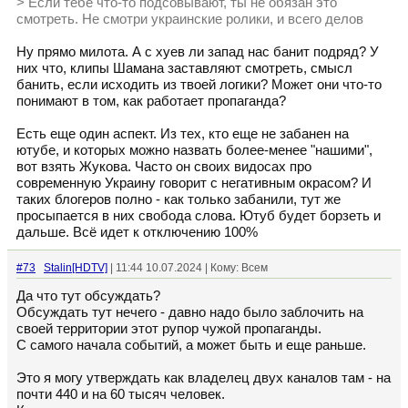
> Если тебе что-то подсовывают, ты не обязан это
смотреть. Не смотри украинские ролики, и всего делов
Ну прямо милота. А с хуев ли запад нас банит подряд? У
них что, клипы Шамана заставляют смотреть, смысл
банить, если исходить из твоей логики? Может они что-то
понимают в том, как работает пропаганда?
Есть еще один аспект. Из тех, кто еще не забанен на
ютубе, и которых можно назвать более-менее "нашими",
вот взять Жукова. Часто он своих видосах про
современную Украину говорит с негативным окрасом? И
таких блогеров полно - как только забанили, тут же
просыпается в них свобода слова. Ютуб будет борзеть и
дальше. Всё идет к отключению 100%
#73
Stalin[HDTV]
| 11:44 10.07.2024 | Кому: Всем
Да что тут обсуждать?
Обсуждать тут нечего - давно надо было заблочить на
своей территории этот рупор чужой пропаганды.
С самого начала событий, а может быть и еще раньше.
Это я могу утверждать как владелец двух каналов там - на
почти 440 и на 60 тысяч человек.