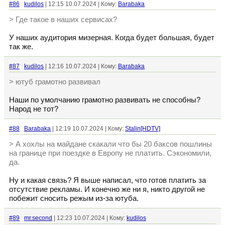
#86
kudilos
| 12:15 10.07.2024 | Кому:
Barabaka
> Где такое в наших сервисах?
У наших аудитория мизерная. Когда будет большая, будет
так же.
#87
kudilos
| 12:16 10.07.2024 | Кому:
Barabaka
> ютуб грамотно развивал
Наши по умолчанию грамотно развивать не способны?
Народ не тот?
#88
Barabaka
| 12:19 10.07.2024 | Кому:
Stalin[HDTV]
> А хохлы на майдане скакали что бы 20 баксов пошлины
на границе при поездке в Европу не платить. Сэкономили,
да.
Ну и какая связь? Я выше написал, что готов платить за
отсутствие рекламы. И конечно же ни я, никто другой не
побежит сносить режым из-за ютуба.
#89
mr.second
| 12:23 10.07.2024 | Кому:
kudilos