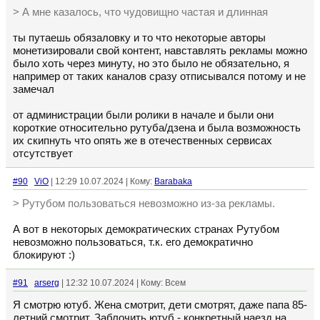
> А мне казалось, что чудовищно частая и длинная
ты путаешь обязаловку и то что некоторые авторы
монетизировали свой контент, навставлять рекламы можно
было хоть через минуту, но это было не обязательно, я
например от таких каналов сразу отписывался потому и не
замечал
от администрации были ролики в начале и были они
короткие относительно рутуба/дзена и была возможность
их скипнуть что опять же в отечественных сервисах
отсутствует
#90
ViO
| 12:29 10.07.2024 | Кому:
Barabaka
> Рутубом пользоваться невозможно из-за рекламы.
А вот в некоторых демократических странах Рутубом
невозможно пользоваться, т.к. его демократично
блокируют :)
#91
arserg
| 12:32 10.07.2024 | Кому: Всем
Я смотрю ютуб. Жена смотрит, дети смотрят, даже папа 85-
летний смотрит. Заблочить ютуб - конкретный наезд на