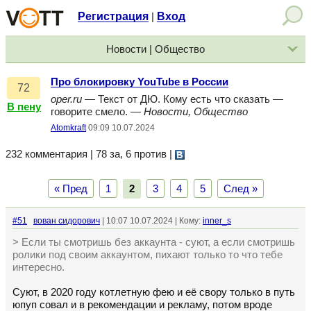
Регистрация
Вход
|
Новости | Общество
Про блокировку YouTube в России
72
oper.ru
— Текст от ДЮ. Кому есть что сказать —
В пену
говорите смело. —
Новости, Общество
Atomkraft
09:09 10.07.2024
232 комментария | 78 за, 6 против
|
« Пред
1
2
3
4
5
След »
#51
вован сидорович
| 10:07 10.07.2024 | Кому:
inner_s
> Если ты смотришь без аккаунта - суют, а если смотришь
ролики под своим аккаунтом, пихают только то что тебе
интересно.
Суют, в 2020 году котлетную фею и её свору только в путь
юпуп совал и в рекомендации и рекламу, потом вроде