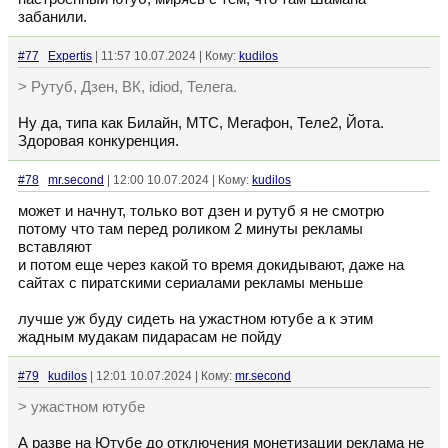
забанили.
#77
Expertis
| 11:57 10.07.2024 | Кому:
kudilos
> Рутуб, Дзен, ВК, idiod, Телега.
Ну да, типа как Билайн, МТС, Мегафон, Теле2, Йота.
Здоровая конкуренция.
#78
mr.second
| 12:00 10.07.2024 | Кому:
kudilos
может и начнут, только вот дзен и рутуб я не смотрю
потому что там перед роликом 2 минуты рекламы
вставляют
и потом еще через какой то время докидывают, даже на
сайтах с пиратскими сериалами рекламы меньше
лучше уж буду сидеть на ужастном ютубе а к этим
жадным мудакам пидарасам не пойду
#79
kudilos
| 12:01 10.07.2024 | Кому:
mr.second
> ужастном ютубе
А разве на Ютубе до отключения монетизации реклама не