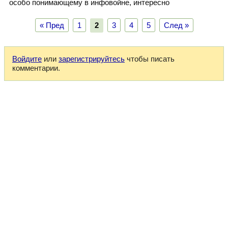
особо понимающему в инфовойне, интересно
« Пред
1
2
3
4
5
След »
Войдите
или
зарегистрируйтесь
чтобы писать
комментарии.