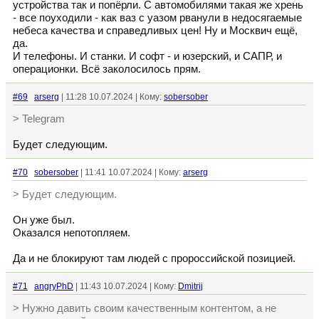
устройства так и попёрли. С автомобилями такая же хрень
- все поуходили - как ваз с уазом рванули в недосягаемые
небеса качества и справедливых цен! Ну и Москвич ещё,
да.
И телефоны. И станки. И софт - и юзерский, и САПР, и
операционки. Всё заколосилось прям.
#69
arserg
| 11:28 10.07.2024 | Кому:
sobersober
> Telegram
Будет следующим.
#70
sobersober
| 11:41 10.07.2024 | Кому:
arserg
> Будет следующим.
Он уже был.
Оказался непотопляем.
Да и не блокируют там людей с пророссийской позицией.
#71
angryPhD
| 11:43 10.07.2024 | Кому:
Dmitrij
> Нужно давить своим качественным контентом, а не