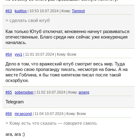
#63
kudilos
| 10:53 10.07.2024 | Кому:
Tierprot
> сделать свой ютуб
Как только Ютуб отключат, мгновенно начнут развиваться
отечественные. Благо среди них сейчас уже конкуренция
началась.
#64
yvv1
| 11:01 10.07.2024 | Кому: Всем
Дело в том, что вражеский ютуб смотрит весь мир. Туда
полезно свою пропаганду пихать, несмотря на баны. А на
месте Гоблина, я бы тоже кипятком писал после такой
оскорбухи.
#65
sobersober
| 11:02 10.07.2024 | Кому:
arserg
Telegram
#66
mr.second
| 11:04 10.07.2024 | Кому: Всем
> Кому есть что сказать — говорите смело.
ага, ага :)