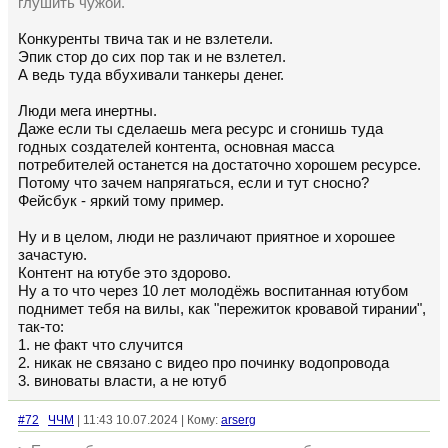
глушить чужой.
Конкуренты твича так и не взлетели.
Эпик стор до сих пор так и не взлетел.
А ведь туда вбухивали танкеры денег.
Люди мега инертны.
Даже если ты сделаешь мега ресурс и сгонишь туда
годных создателей контента, основная масса
потребителей останется на достаточно хорошем ресурсе.
Потому что зачем напрягаться, если и тут сносно?
Фейсбук - яркий тому пример.
Ну и в целом, люди не различают приятное и хорошее
зачастую.
Контент на ютубе это здорово.
Ну а то что через 10 лет молодёжь воспитанная ютубом
поднимет тебя на вилы, как "пережиток кровавой тирании",
так-то:
1. не факт что случится
2. никак не связано с видео про починку водопровода
3. виноваты власти, а не ютуб
#72
ЧЧМ
| 11:43 10.07.2024 | Кому:
arserg