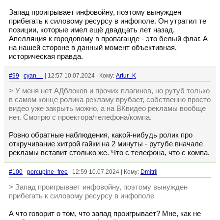
Запад проигрывает инфовойну, поэтому вынужден
прибегать к силовому ресурсу в инфополе. Он утратил те
позиции, которые имел ещё двадцать лет назад.
Апелляция к городовому в пропаганде - это белый флаг. А
на нашей стороне в данный момент объективная,
историческая правда.
#99
cyan__
| 12:57 10.07.2024 | Кому:
Artur_K
> У меня нет АДблоков и прочих плагинов, но рутуб только
в самом конце ролика рекламу врубает, собственно просто
видео уже закрыть можно, а на ВКвидео рекламы вообще
нет. Смотрю с проектора/телефона/компа.
Ровно обратные наблюдения, какой-нибудь ролик про
откручивание хитрой гайки на 2 минуты - рутубе вначале
рекламы вставит столько же. Что с телефона, что с компа.
#100
porcupine_free
| 12:59 10.07.2024 | Кому:
Dmitrij
> Запад проигрывает инфовойну, поэтому вынужден
прибегать к силовому ресурсу в инфополе
А что говорит о том, что запад проигрывает? Мне, как не