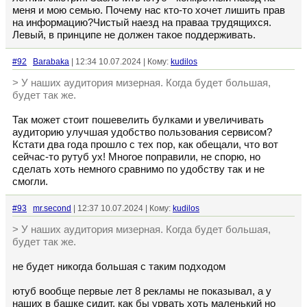
меня и мою семью. Почему нас кто-то хочет лишить прав
на информацию?Чистый наезд на праваа трудящихся.
Левый, в принципе не должен такое поддерживать.
#92
Barabaka
| 12:34 10.07.2024 | Кому:
kudilos
> У наших аудитория мизерная. Когда будет большая,
будет так же.
Так может стоит пошевелить булками и увеличивать
аудиторию улучшая удобство пользования сервисом?
Кстати два года прошло с тех пор, как обещали, что вот
сейчас-то рутуб ух! Многое поправили, не спорю, но
сделать хоть немного сравнимо по удобству так и не
смогли.
#93
mr.second
| 12:37 10.07.2024 | Кому:
kudilos
> У наших аудитория мизерная. Когда будет большая,
будет так же.
не будет никогда большая с таким подходом
ютуб вообще первые лет 8 рекламы не показывал, а у
наших в башке сидит, как бы урвать хоть маленький но