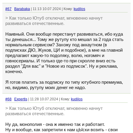
#67
Barabaka
| 11:13 10.07.2024 | Кому:
kudilos
> Как только Ютуб отключат, мгновенно начнут
развиваться отечественные.
Наивный. Они вообще перестанут развиваться, ибо куда
ты денешься... Тому же рутупу кто мешал за 2 года стать
нормальным сервисом? Захожу под аккаутном (в
подписках ДЮ, Жуков, ЦИ и подобное), а мне на главной
предлагают какую-то подоляку, волю, ногомяч и
говносериалы. И только где-то при скролле вниз есть
раздел "Для вас" и "Новое из подписок". Ну и реклама,
конечно.
Я готов платить за подписку по типу ютубного премиума,
но, видимо, рутупу моих денег не надо.
#68
Expertis
| 11:28 10.07.2024 | Кому:
kudilos
> Как только Ютуб отключат, мгновенно начнут
развиваться отечественные.
Ну да, монополия - она ж именно так и работает.
Ну и вообще, как запретили к нам цЫски возить - свои