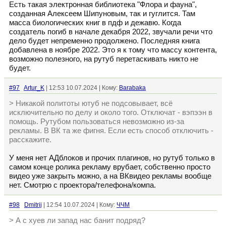
Есть такая электронная библиотека "Флора и фауна",
созданная Алексеем Шипуновым, так и гуглится. Там
масса биологических книг в пдф и дежавю. Когда
создатель погиб в начале декабря 2022, звучали речи что
дело будет непременно продолжено. Последняя книга
добавлена в ноябре 2022. Это я к тому что массу контента,
возможно полезного, на рутуб перетаскивать никто не
будет.
#97
Artur_K
| 12:53 10.07.2024 | Кому:
Barabaka
> Никакой политоты ютуб не подсовывает, всё
исключительно по делу и около того. Отключат - вэпээн в
помощь. Рутубом пользоваться невозможно из-за
рекламы. В ВК та же фигня. Если есть способ отключить -
расскажите.
У меня нет АДблоков и прочих плагинов, но рутуб только в
самом конце ролика рекламу врубает, собственно просто
видео уже закрыть можно, а на ВКвидео рекламы вообще
нет. Смотрю с проектора/телефона/компа.
#98
Dmitrij
| 12:54 10.07.2024 | Кому:
ЧЧМ
> А с хуев ли запад нас банит подряд?