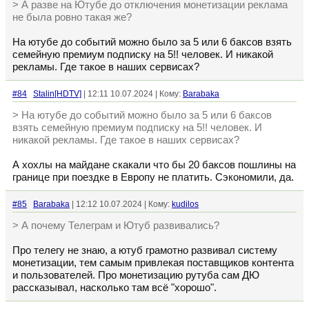
> А разве на Ютубе до отключения монетизации реклама
не была ровно такая же?
На ютубе до событий можно было за 5 или 6 баксов взять
семейную премиум подписку на 5!! человек. И никакой
рекламы. Где такое в наших сервисах?
#84
Stalin[HDTV]
| 12:11 10.07.2024 | Кому:
Barabaka
> На ютубе до событий можно было за 5 или 6 баксов
взять семейную премиум подписку на 5!! человек. И
никакой рекламы. Где такое в наших сервисах?
А хохлы на майдане скакали что бы 20 баксов пошлины на
границе при поездке в Европу не платить. Сэкономили, да.
#85
Barabaka
| 12:12 10.07.2024 | Кому:
kudilos
> А почему Телеграм и Ютуб развивались?
Про телегу не знаю, а ютуб грамотно развивал систему
монетизации, тем самым привлекая поставщиков контента
и пользователей. Про монетизацию рутуба сам ДЮ
рассказывал, насколько там всё "хорошо".