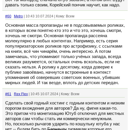
давать только своим, Корейский пончик научит, как надо.
#60
Metro
| 10:43 10.07.2024 | Кому: Всем
Основная масса пропаганды не в подсовываемых роликах,
в которых всем понятно кто это и что это, хочешь смотри,
хочешь не смотри. Основная пропаганда рассеяна
молекулярно в любых контентах. Например, есть серия
популяризаторских роликов про астрофизику, с ссылками
на книги, всё чин чинарём, очень интересно. А потом
замечаешь, что упоминают только учёных запада, всегда
великих разумеется, остальных очень вскользь, если не
сказать нельзя. А ролику к десятому, когда доверие к
публике завоёвано, начнутся встроенные в контекст
упоминания об озверевших советских военных, убивших
мирных людей. И так везде, вплоть до детских передач.
#61
Rex Flex
| 10:45 10.07.2024 | Кому: Всем
Сделать свой годный хостинг с годным контентом и низким
порогом вхождения для авторов? Да ну, фигня какая-то.
Это притом что монетизацию Ютуб отключил для местных
авторов сам чтобы стать им коммерчески ненужным.
Но, посколько рычагов ударить по кошульку ютуба у нас
нет -- будем бить по
Барнаулу
гномикам которые его