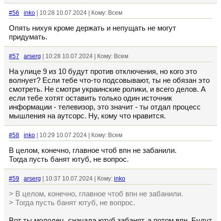
#56
inko
| 10:28 10.07.2024 | Кому: Всем
Опять нихуя кроме держать и непущать не могут
придумать.
#57
arserg
| 10:28 10.07.2024 | Кому: Всем
На улице 9 из 10 будут против отключения, но кого это
волнует? Если тебе что-то подсовывают, ты не обязан это
смотреть. Не смотри украинские ролики, и всего делов. А
если тебе хотят оставить только один источник
информации - телевизор, это значит - ты отдал процесс
мышления на аутсорс. Ну, кому что нравится.
#58
inko
| 10:29 10.07.2024 | Кому: Всем
В целом, конечно, главное чтоб впн не забанили.
Тогда пусть банят ютуб, не вопрос.
#59
arserg
| 10:37 10.07.2024 | Кому:
inko
> В целом, конечно, главное чтоб впн не забанили.
> Тогда пусть банят ютуб, не вопрос.
Вот ты молодец, сначала ютуб забанят, а потом впн. Будут