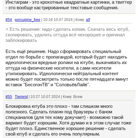
Инстаграм - это крохотные квадратные картинки, а твиттер
- это вообще кастрированные текстовые сообщения.
#54
porcupine_free
| 10:18 10.07.2024 | Кому:
alf
> Есть решение: надо сделать копию. Скачать весь ютуб,
скопировать, удалить оттуда всё нехорошее и оригинал
заблокировать
Есть ещё решение. Надо сформировать специальный
отдел по борьбе с пропагандой, который будет находить
идеологически вредные ролики на ютубе, выкачивать их
оттуда на физические носители, а сами носители
утилизировать. Идеологически нейтральный контент
можно будет посмотреть только после пятнадцати минут
вставок "БесогонТВ" и "СоловьёвЛайв".
#55
Tierprot
| 10:27 10.07.2024 | Кому: Всем
Блокировка ютуба это плохо - там слишком много
полезного. Сделать плагин под браузеры с баном
спецканалов (для тех кому докучает) - возможно такой
вариант будет хорошим. Хотя думаю и в этом случае тоже
будет плохо. Единственное хорошее решение - сделать
свой ютуб и сделать его очень популярным.