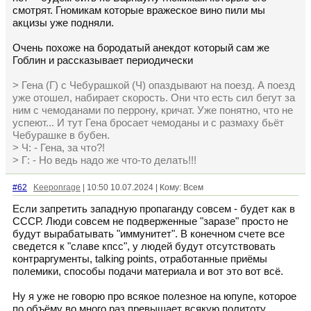
смотрят. Гномикам которые вражеское вино пили мы
акцизы уже подняли.
Очень похоже на бородатый анекдот который сам же
Гоблин и рассказывает периодически
> Гена (Г) с Чебурашкой (Ч) опаздывают на поезд. А поезд
уже отошел, набирает скорость. Они что есть сил бегут за
ним с чемоданами по перрону, кричат. Уже понятно, что не
успеют... И тут Гена бросает чемоданы и с размаху бьёт
Чебурашке в бубен.
> Ч: - Гена, за что?!
> Г: - Но ведь надо же что-то делать!!!
#62
Keeponrage
| 10:50 10.07.2024 | Кому: Всем
Если запретить западную пропаганду совсем - будет как в
СССР. Люди совсем не подверженные "заразе" просто не
будут вырабатывать "иммунитет". В конечном счете все
сведется к "славе кпсс", у людей будут отсутствовать
контраргументы, talking points, отработанные приёмы
полемики, способы подачи материала и вот это вот всё.
Ну я уже не говорю про всякое полезное на юпупе, которое
по объёму во много раз превышает всякую политоту.