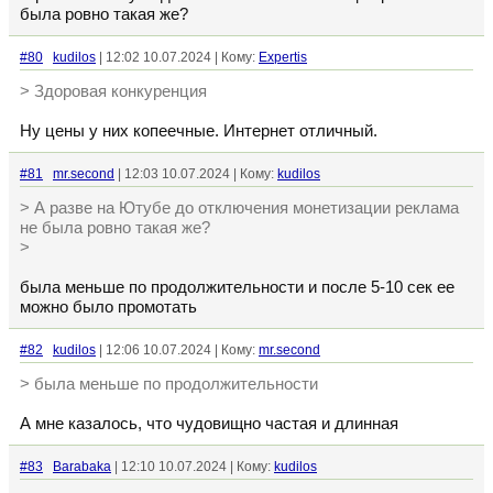
была ровно такая же?
#80
kudilos
| 12:02 10.07.2024 | Кому:
Expertis
> Здоровая конкуренция
Ну цены у них копеечные. Интернет отличный.
#81
mr.second
| 12:03 10.07.2024 | Кому:
kudilos
> А разве на Ютубе до отключения монетизации реклама
не была ровно такая же?
>
была меньше по продолжительности и после 5-10 сек ее
можно было промотать
#82
kudilos
| 12:06 10.07.2024 | Кому:
mr.second
> была меньше по продолжительности
А мне казалось, что чудовищно частая и длинная
#83
Barabaka
| 12:10 10.07.2024 | Кому:
kudilos