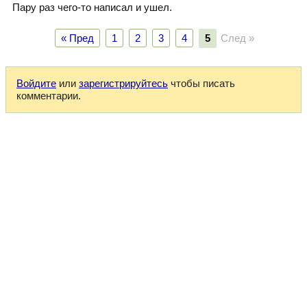
Пару раз чего-то написал и ушел.
« Пред
1
2
3
4
5
След »
Войдите
или
зарегистрируйтесь
чтобы писать
комментарии.