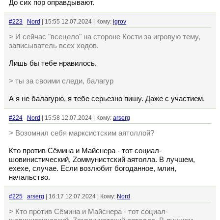
До сих пор оправдывают.
#223
Nord
| 15:55 12.07.2024 | Кому:
igrov
> И сейчас "всецело" на стороне Кости за игровую тему,
записыватель всех ходов.
Лишь бы тебе нравилось.
> ты за своими следи, балагур
А я не балагурю, я тебе серьезно пишу. Даже с участием.
#224
Nord
| 15:58 12.07.2024 | Кому:
arserg
> Возомнил себя марксистским аятоллой?
Кто против Сёмина и Майснера - тот социал-
шовинистический, Zоммунистский аятолла. В лучшем,
ехехе, случае. Если возлюбит богоданное, млин,
начальство.
#225
arserg
| 16:17 12.07.2024 | Кому:
Nord
> Кто против Сёмина и Майснера - тот социал-