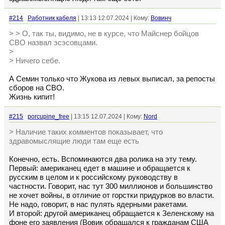
#214
Работник кабеля
| 13:13 12.07.2024 | Кому:
Вовинч
> > О, так ты, видимо, не в курсе, что Майснер бойцов
СВО назвал эсэсовцами.
>
> Ничего себе.
А Семин только что Жукова из левых выписал, за репосты
сборов на СВО.
Жизнь кипит!
#215
porcupine_free
| 13:15 12.07.2024 | Кому:
Nord
> Наличие таких комментов показывает, что
здравомыслящие люди там еще есть
Конечно, есть. Вспоминаются два ролика на эту тему.
Первый: американец едет в машине и обращается к
русским в целом и к российскому руководству в
частности. Говорит, нас тут 300 миллионов и большинство
не хочет войны, в отличие от горстки придурков во власти.
Не надо, говорит, в нас пулять ядерными ракетами.
И второй: другой американец обращается к Зеленскому на
фоне его заявления (Вовик обращался к гражданам США