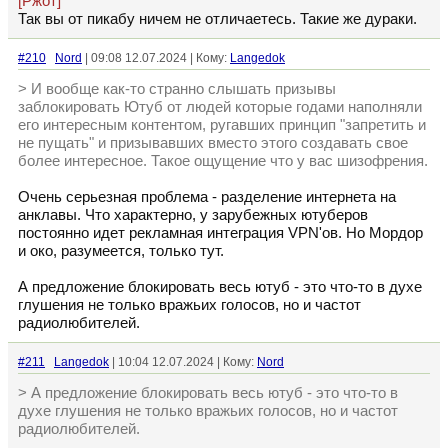
[Ржот]
Так вы от пикабу ничем не отличаетесь. Такие же дураки.
#210
Nord
| 09:08 12.07.2024 | Кому:
Langedok
> И вообще как-то странно слышать призывы
заблокировать Ютуб от людей которые годами наполняли
его интересным контентом, ругавших принцип "запретить и
не пущать" и призывавших вместо этого создавать свое
более интересное. Такое ощущение что у вас шизофрения.
Очень серьезная проблема - разделение интернета на
анклавы. Что характерно, у зарубежных ютуберов
постоянно идет рекламная интеграция VPN'ов. Но Мордор
и око, разумеется, только тут.
А предложение блокировать весь ютуб - это что-то в духе
глушения не только вражьих голосов, но и частот
радиолюбителей.
#211
Langedok
| 10:04 12.07.2024 | Кому:
Nord
> А предложение блокировать весь ютуб - это что-то в
духе глушения не только вражьих голосов, но и частот
радиолюбителей.