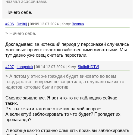
назвал эсэсовцами.
Ничего себе.
#206
Dmitrij
| 08:09 12.07.2024 | Кому:
Вовинч
> Ничего себе.
Докладываю: за истекший период у персонажей случались
массовые оргии с селскохозяйственными животными. Мы
тут давно уже овец считать перестали.
#207
Langedok
| 08:14 12.07.2024 | Кому:
Stalin[HDTV]
> А потом у этих же граждан будет виновато во всем
государство - вовремя не запретило, а слушало каких то
идиотов которые были против!
Смелое заявление. Я вот что-то не наблюдаю сейчас
таких.
P.s. ты кстати так и не ответил на мой вопрос:
А если ютуб заблокировать то что будет? Пропадет их
пропаганда?
И вообще как-то странно слышать призывы заблокировать