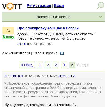
Регистрация
Вход
|
Новости | Общество
Про блокировку YouTube в России
72
oper.ru
— Текст от ДЮ. Кому есть что сказать —
В пену
говорите смело. —
Новости, Общество
Atomkraft
09:09 10.07.2024
232 комментария | 78 за, 6 против
|
« Пред
1
2
3
4
5
След »
#201
Вовинч
| 04:54 12.07.2024 | Кому:
Stalin[HDTV]
> Либеральное послабление правил ресурса в плане
ограничений регистрации и борьбы с виртуалами, имевшее
целью спасти ресурс от якобы вырождения, привело его к
состоянию фактически еще более худшему.
Ну в целом да, пахнуло чем-то типа пикабу.