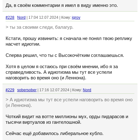
Да, в своём комментарии я имел в виду именно это.
#228
Nord
| 17:04 12.07.2024 | Кому:
igrov
> ты за своими следи, балагур.
Кстати, прошу извинить: я сначала не понял твою реплику
насчет идиотии.
Сперва решил, что ты с Высокочётким соглашаешься.
Хотя в целом я остаюсь при своём мнении, ибо я за
справедливость. А идиотизма мы тут все успели
наговорить во время оно (и Леннона).
#229
sobersober
| 17:16 12.07.2024 | Кому:
Nord
> А идиотизма мы тут все успели наговорить во время оно
(и Леннона).
Чоткий видит на вотте миллионы мух, орды пидарасов и
тысячи виртуалов из гантелошной.
Сейчас ещё добавилось либеральное кубло.