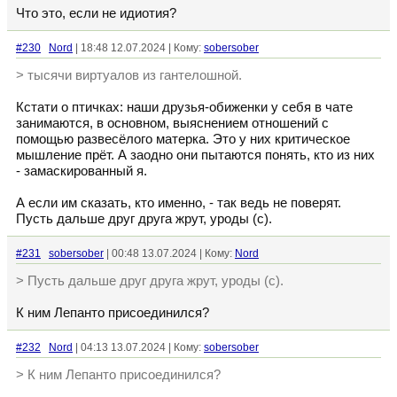
Что это, если не идиотия?
#230
Nord
| 18:48 12.07.2024 | Кому:
sobersober
> тысячи виртуалов из гантелошной.
Кстати о птичках: наши друзья-обиженки у себя в чате
занимаются, в основном, выяснением отношений с
помощью развесёлого матерка. Это у них критическое
мышление прёт. А заодно они пытаются понять, кто из них
- замаскированный я.
А если им сказать, кто именно, - так ведь не поверят.
Пусть дальше друг друга жрут, уроды (c).
#231
sobersober
| 00:48 13.07.2024 | Кому:
Nord
> Пусть дальше друг друга жрут, уроды (c).
К ним Лепанто присоединился?
#232
Nord
| 04:13 13.07.2024 | Кому:
sobersober
> К ним Лепанто присоединился?