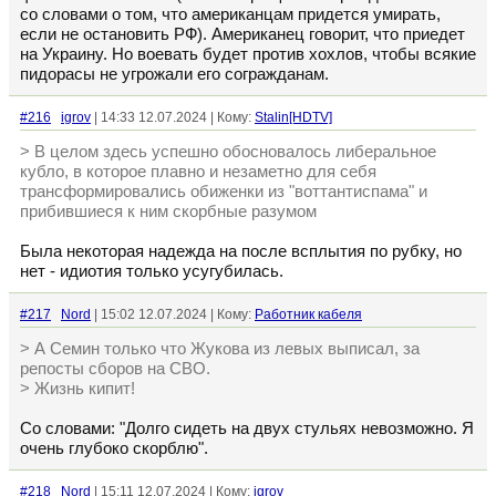
со словами о том, что американцам придется умирать,
если не остановить РФ). Американец говорит, что приедет
на Украину. Но воевать будет против хохлов, чтобы всякие
пидорасы не угрожали его согражданам.
#216
igrov
| 14:33 12.07.2024 | Кому:
Stalin[HDTV]
> В целом здесь успешно обосновалось либеральное
кубло, в которое плавно и незаметно для себя
трансформировались обиженки из "воттантиспама" и
прибившиеся к ним скорбные разумом
Была некоторая надежда на после всплытия по рубку, но
нет - идиотия только усугубилась.
#217
Nord
| 15:02 12.07.2024 | Кому:
Работник кабеля
> А Семин только что Жукова из левых выписал, за
репосты сборов на СВО.
> Жизнь кипит!
Со словами: "Долго сидеть на двух стульях невозможно. Я
очень глубоко скорблю".
#218
Nord
| 15:11 12.07.2024 | Кому:
igrov