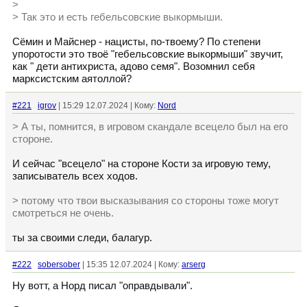
>
> Так это и есть гебельсовские выкормыши.
Сëмин и Майснер - нацисты, по-твоему? По степени
упоротости это твоë "гебельсовские выкормыши" звучит,
как " дети антихриста, адово семя". Возомнил себя
марксистским аятоллой?
#221
igrov
| 15:29 12.07.2024 | Кому:
Nord
> А ты, помнится, в игровом скандале всецело был на его
стороне.
И сейчас "всецело" на стороне Кости за игровую тему,
записыватель всех ходов.
> потому что твои высказывания со стороны тоже могут
смотреться не очень.
ты за своими следи, балагур.
#222
sobersober
| 15:35 12.07.2024 | Кому:
arserg
Ну вотт, а Норд писал "оправдывали".