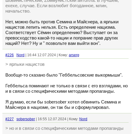
шовинистический, Zоммунистский аятолла. В лучшем,
ехехе, случае. Если возлюбит богоданное, млин,
начальство.
Нет, можно быть против Семина и Майснера, а ярлыки
нацистов лепить нельзя. Есть определение нацизма.
Соответствует Сëмин определению? Выступает он за
превосходство какой-то нации и попрание прав других
наций? Нет? Ну и " позвольте вам выйти вон".
#226
Nord
| 16:44 12.07.2024 | Кому:
arserg
> ярлыки нацистов
Вообще-то сказано было "Геббельсовские выкормыши".
Геббельса поминают не только в связи с его взглядами, но
и в связи со специфическими методами пропаганды.
Я думаю, если бы sobersober хотел обвинить Семина и
Майснера в нацизме, он так бы и сформулировал.
#227
sobersober
| 16:55 12.07.2024 | Кому:
Nord
> но и в связи со специфическими методами пропаганды