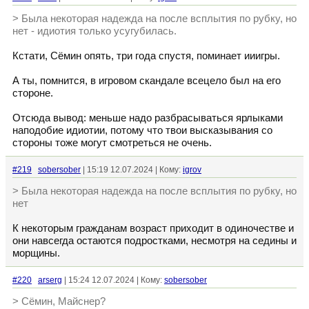
> Была некоторая надежда на после всплытия по рубку, но
нет - идиотия только усугубилась.
Кстати, Сёмин опять, три года спустя, поминает ииигры.
А ты, помнится, в игровом скандале всецело был на его
стороне.
Отсюда вывод: меньше надо разбрасываться ярлыками
наподобие идиотии, потому что твои высказывания со
стороны тоже могут смотреться не очень.
#219
sobersober
| 15:19 12.07.2024 | Кому:
igrov
> Была некоторая надежда на после всплытия по рубку, но
нет
К некоторым гражданам возраст приходит в одиночестве и
они навсегда остаются подростками, несмотря на седины и
морщины.
#220
arserg
| 15:24 12.07.2024 | Кому:
sobersober
> Сёмин, Майснер?