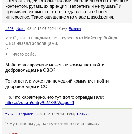
Ютуб от людей которые годами наполняли его интересным
контентом, ругавших принцип "запретить и не пущать" и
призывавших вместо этого создавать свое более
интересное. Такое ощущение что у вас шизофрения.
#208
Nord
| 08:19 12.07.2024 | Кому:
Вовинч
> > О, так ты, видимо, не в курсе, что Майснер бойцов
СВО назвал эсэсовцами.
>
> Ничего себе.
Майснера спросили: может ли коммунист пойти
добровольцем на СВО?
Тот ответил: может ли немецкий коммунист пойти
добровольцем в СС.
Но, что характерно, его тут долго оправдывали:
https://vott.ru/entry/627846?page=1
#209
Langedok
| 08:28 12.07.2024 | Кому:
Вовинч
> Ну в целом да, пахнуло чем-то типа пикабу.