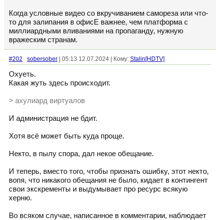
Когда условные видео со вкручиванием самореза или что-
то для залипания в офисЕ важнее, чем платформа с
миллиардными вливаниями на пропаганду, нужную
вражеским странам.
#202
sobersober
| 05:13 12.07.2024 | Кому:
Stalin[HDTV]
Охуеть.
Какая жуть здесь происходит.
> ахулиард виртуалов
И администрация не бдит.
Хотя всё может быть куда проще.
Некто, в пылу спора, дал некое обещание.
И теперь, вместо того, чтобы признать ошибку, этот некто,
вопя, что никакого обещания не было, кидает в контингент
свои экскременты и выдумывает про ресурс всякую
херню.
Во всяком случае, написанное в комментарии, наблюдает