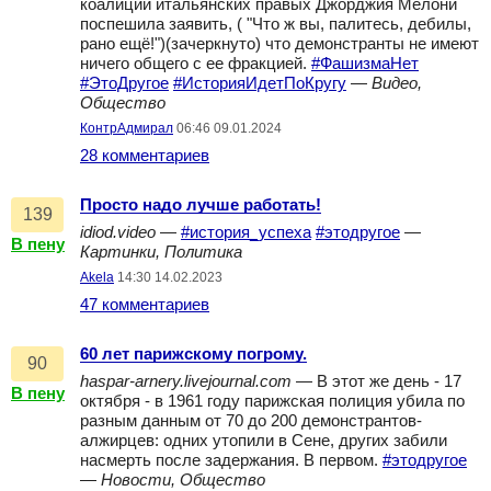
коалиции итальянских правых Джорджия Мелони
поспешила заявить, ( "Что ж вы, палитесь, дебилы,
рано ещё!")(зачеркнуто) что демонстранты не имеют
ничего общего с ее фракцией.
#ФашизмаНет
#ЭтоДругое
#ИсторияИдетПоКругу
—
Видео,
Общество
КонтрАдмирал
06:46 09.01.2024
28 комментариев
Просто надо лучше работать!
139
idiod.video
—
#история_успеха
#этодругое
—
В пену
Картинки, Политика
Akela
14:30 14.02.2023
47 комментариев
60 лет парижскому погрому.
90
haspar-arnery.livejournal.com
— В этот же день - 17
В пену
октября - в 1961 году парижская полиция убила по
разным данным от 70 до 200 демонстрантов-
алжирцев: одних утопили в Сене, других забили
насмерть после задержания. В первом.
#этодругое
—
Новости, Общество