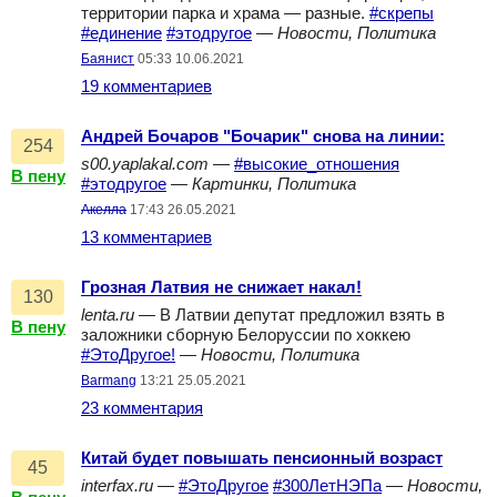
территории парка и храма — разные.
#скрепы
#единение
#этодругое
—
Новости, Политика
Баянист
05:33 10.06.2021
19 комментариев
Андрей Бочаров "Бочарик" снова на линии:
254
s00.yaplakal.com
—
#высокие_отношения
В пену
#этодругое
—
Картинки, Политика
Акелла
17:43 26.05.2021
13 комментариев
Грозная Латвия не снижает накал!
130
lenta.ru
— В Латвии депутат предложил взять в
В пену
заложники сборную Белоруссии по хоккею
#ЭтоДругое!
—
Новости, Политика
Barmang
13:21 25.05.2021
23 комментария
Китай будет повышать пенсионный возраст
45
interfax.ru
—
#ЭтоДругое
#300ЛетНЭПа
—
Новости,