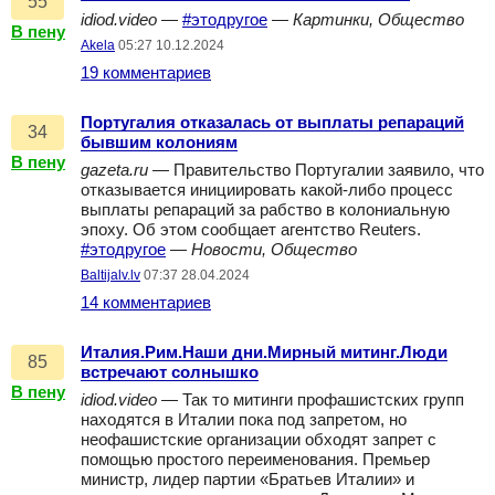
55
idiod.video
—
#этодругое
—
Картинки, Общество
В пену
Akela
05:27 10.12.2024
19 комментариев
Португалия отказалась от выплаты репараций
34
бывшим колониям
В пену
gazeta.ru
— Правительство Португалии заявило, что
отказывается инициировать какой-либо процесс
выплаты репараций за рабство в колониальную
эпоху. Об этом сообщает агентство Reuters.
#этодругое
—
Новости, Общество
Baltijalv.lv
07:37 28.04.2024
14 комментариев
Италия.Рим.Наши дни.Мирный митинг.Люди
85
встречают солнышко
В пену
idiod.video
— Так то митинги профашистских групп
находятся в Италии пока под запретом, но
неофашистские организации обходят запрет с
помощью простого переименования. Премьер
министр, лидер партии «Братьев Италии» и