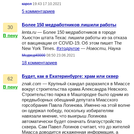
кaрел
19:43 17.10.2021
5 комментариев
Более 150 медработников лишили работы
30
lenta.ru
— Более 150 медработников в городе
В пену
Хьюстон штата Техас лишили работы из-за отказа
от вакцинации от COVID-19. Об этом пишет The
New York Times.
#этодругое
—
Новости, Наука
Медвед40000
08:50 23.06.2021
18 комментариев
Будет, как в Екатеринбурге: храм или сквер
62
znak.com
— Крупный скандал разразился в Миассе
В пену
вокруг строительства храма Александра Невского.
Строительство парка в Машгородке было одним из
предвыборных обещаний депутата Миасского
горсобрания Павла Логинова. Именно на этой волне
он одержал победу, поскольку избирателям
навязали мнение, что выигрыш Логинова
автоматически будет означать благоустройство
сквера. Сам Павел Логинов считает, что до жителей
Миасса доводится искаженная информация, а