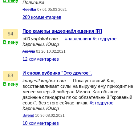
В пену
Политика
RedStar
07:01 05.03.2021
289 комментариев
Про камеры видеонаблюдения [R]
94
s00.yaplakal.com
—
#навальнинг
#этодругое
—
В пену
Картинки, Юмор
Акелла
01:26 10.02.2021
12 комментариев
И снова рубрика "Это другое".
63
images2.imgbox.com
— Пока уставший Кац
В пену
восстанавливает силы на выручку ему приходит не
менее матерый либерал Милов. Как обычно:
двойные стандарты плюс обязательный "кровавый
совок", без этого сейчас никак.
#этодругое
—
Картинки, Юмор
Swend
10:36 08.02.2021
10 комментариев