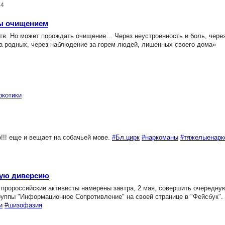
14
ны очищением
в. Но может порождать очищение… Через неустроенность и боль, чере
за родных, через наблюдение за горем людей, лишенных своего дома»
ркотики
!!! еще и вещает на собачьей мове.
#Бл.цирк
#наркоманы
#тяжелыенарк
ную диверсию
ророссийские активисты намерены завтра, 2 мая, совершить очередну
уппы "Информационное Сопротивление" на своей странице в "Фейсбук". 
и
#шизофазия