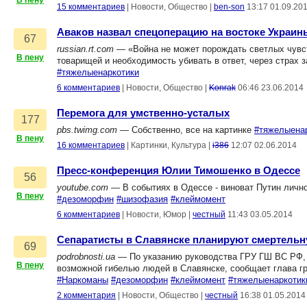
В пену
15 комментариев
|
Новости, Общество
|
ben-son
13:17 01.09.20
​Аваков назвал спецоперацию на востоке Украи
67
russian.rt.com
— «Война не может порождать светлых чувст
В пену
товарищей и необходимость убивать в ответ, через страх 
#тяжелыенаркотики
6 комментариев
|
Новости, Общество
|
Konrak
06:46 23.06.2014
Перемога для умственно-усталых
177
pbs.twimg.com
— Собственно, все на картинке
#тяжелыена
В пену
16 комментариев
|
Картинки, Культура
|
i386
12:07 02.06.2014
Пресс-конференция Юлии Тимошенко в Одессе
56
youtube.com
— В событиях в Одессе - виноват Путин лично
В пену
#дезоморфин
#шизофазия
#клеймомент
6 комментариев
|
Новости, Юмор
|
честный
11:43 03.05.2014
Сепаратисты в Славянске планируют смертель
69
podrobnosti.ua
— По указанию руководства ГРУ ГШ ВС РФ, п
В пену
возможной гибелью людей в Славянске, сообщает глава гр
#Наркоманы
#дезоморфин
#клеймомент
#тяжелыенаркотик
2 комментария
|
Новости, Общество
|
честный
16:38 01.05.2014