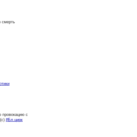
з смерть
отики
ю провокацию с
(с)
#Бл.цирк