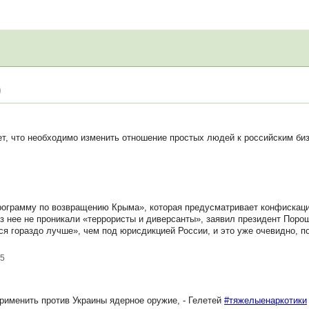
)
, что необходимо изменить отношение простых людей к российским би
рограмму по возвращению Крыма», которая предусматривает конфискац
з нее не проникали «террористы и диверсанты», заявил президент Поро
ся гораздо лучше», чем под юрисдикцией России, и это уже очевидно, п
15
именить против Украины ядерное оружие, - Гелетей
#тяжелыенаркотики