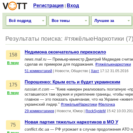
Регистрация
Вход
|
Всё подряд
Все темы
Лучшее за
Результаты поиска: #тяжёлыеНаркотики (7
Недимона окончательно перекосило
158
news.mail.ru
— Премьер-министр Дмитрий Медведев считает
В пену
сделав их примером для подражания.
#тяжёлыенаркотики
51 комментарий
|
Новости, Общество
|
Хант
17:12 31.05.2016
Порошенко: Крым есть и будет украинским
175
russian.rt.com
— "Киев намерен реализовать поэтапную «п
В пену
оставшегося там оружия и укрепление границы, чтобы чере
главное — это показать крымчанам, что на Украине «живет
украинский лидер."
#тяжёлыеНаркотики
#белочка
29 комментариев
|
Новости, Юмор
|
RockSysteM
15:42 10.03.20
Новая партия тяжелых наркотиков в МО У
75
conflict.rbc.ua
— РФ угрожает в случае продолжения АТО пр