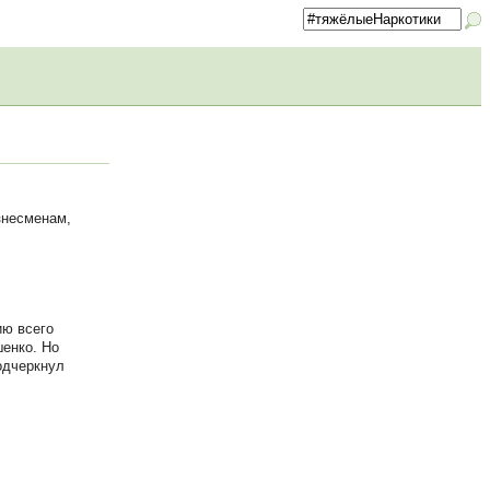
знесменам,
ию всего
шенко. Но
одчеркнул