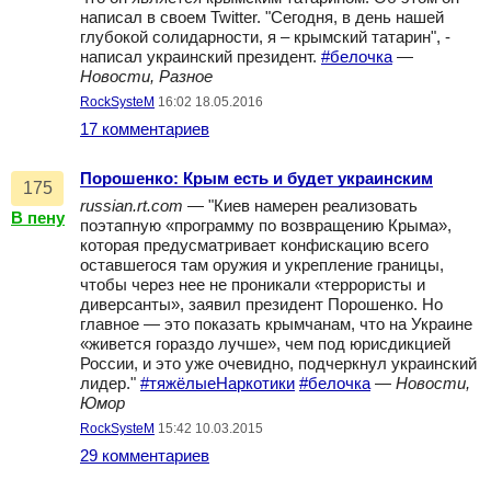
написал в своем Twitter. "Сегодня, в день нашей
глубокой солидарности, я – крымский татарин", -
написал украинский президент.
#белочка
—
Новости, Разное
RockSysteM
16:02 18.05.2016
17 комментариев
Порошенко: Крым есть и будет украинским
175
russian.rt.com
— "Киев намерен реализовать
В пену
поэтапную «программу по возвращению Крыма»,
которая предусматривает конфискацию всего
оставшегося там оружия и укрепление границы,
чтобы через нее не проникали «террористы и
диверсанты», заявил президент Порошенко. Но
главное — это показать крымчанам, что на Украине
«живется гораздо лучше», чем под юрисдикцией
России, и это уже очевидно, подчеркнул украинский
лидер."
#тяжёлыеНаркотики
#белочка
—
Новости,
Юмор
RockSysteM
15:42 10.03.2015
29 комментариев