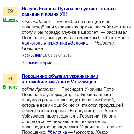
Вглубь Европы Путина не пускают только
79
санкции и армия У!!!
В пену
russian.rt.com
— «Если бы не санкции и не
новорождённая украинская армия, российские танки
стояли бы гораздо глубже в Европе», — рассказал
Порошенко, выступая в лондонском Chatham House.
#алкоголь
#наркотики
#белочка
—
Новости,
Политика
RockSysteM
18:03 19.04.2017
7 комментариев
Порошенко объявил украинскими
51
автомобилями Audi и Volkswagen
В пену
politnavigator.net
— Президент Украины Петр
Порошенко утверждает, что Украина играет
ведущую роль в производстве автомобилей,
которые всеми ошибочно считаются продукцией
немецкого автопрома.«Все думают, что Audi и
Volkswagen производятся в Германии. Но они
ошибаются — львиная доля вклада в их
производство принадлежит Украине», — считает
Порошенко.
#белочка
—
Новости, Юмор