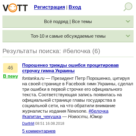
Регистрация
Вход
|
Всё подряд | Все темы
Топ-10 и самые обсуждаемые темы
Результаты поиска: #белочка (6)
Порошенко трижды ошибся процитировав
46
строчку гимна Украины
В пену
fontanka.ru
— Президент Петр Порошенко, цитируя
на своей странице в Facebook гимн Украины, сделал
три ошибки в первой строчке его официального
текста. Соответствующая запись появилась на
официальной странице главы государства в
социальной сети, на что обратили внимание
журналисты издания Newsone.
#белочка
#капитан_чекушка
—
Новости, Юмор
DarthM
08:51 16.08.2018
5 комментариев