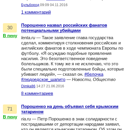
Бульбород
09:09 04.11.2016
1 комментарий
Порошенко назвал российских фанатов
30
потенциальными убийцами
В пену
lenta.ru
— Такое заявление глава государства
сделал, комментируя столкновения российских и
английских фанатов в ходе чемпионата Европы по
футболу. «Я осуждаю подобные проявления
насилия. Это безответственное поведение
болельщиков. К тому же я не исключаю, что это
были специально подготовленные бойцы, которые
убивают людей», — сказал он.
#белочка
#людоедское_шапито
—
Новости, Общество
Dimka86
14:27 21.06.2016
8 комментариев
Порошенко на день объявил себя крымским
71
татарином
В пену
ria.ru
— Петр Порошенко в знак солидарности с
пострадавшими от депортации народами заявил,
что он является крымским татарином. Об этом он