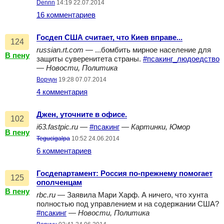
Dennn
14:19 22.07.2014
16 комментариев
Госдеп США считает, что Киев вправе...
124
russian.rt.com
— ...бомбить мирное население для
В пену
защиты суверенитета страны.
#псакинг_людоедство
—
Новости, Политика
Ворчун
19:28 07.07.2014
4 комментария
Джен, уточните в офисе.
102
i63.fastpic.ru
—
#псакинг
—
Картинки, Юмор
В пену
Tegucigalpa
10:52 24.06.2014
6 комментариев
Госдепартамент: Россия по-прежнему помогает
125
ополченцам
В пену
rbc.ru
— Заявила Мари Харф. А ничего, что хунта
полностью под управлением и на содержании США?
#псакинг
—
Новости, Политика