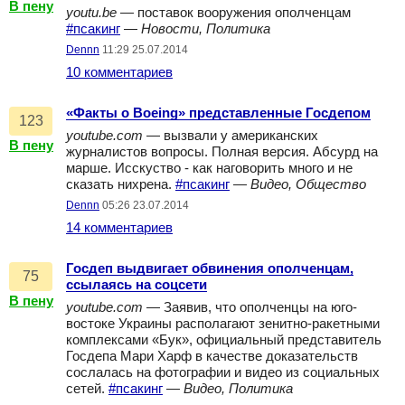
В пену
youtu.be
— поставок вооружения ополченцам
#псакинг
—
Новости, Политика
Dennn
11:29 25.07.2014
10 комментариев
«Факты о Boeing» представленные Госдепом
123
youtube.com
— вызвали у американских
В пену
журналистов вопросы. Полная версия. Абсурд на
марше. Исскуство - как наговорить много и не
сказать нихрена.
#псакинг
—
Видео, Общество
Dennn
05:26 23.07.2014
14 комментариев
Госдеп выдвигает обвинения ополченцам,
75
ссылаясь на соцсети
В пену
youtube.com
— Заявив, что ополченцы на юго-
востоке Украины располагают зенитно-ракетными
комплексами «Бук», официальный представитель
Госдепа Мари Харф в качестве доказательств
сослалась на фотографии и видео из социальных
сетей.
#псакинг
—
Видео, Политика