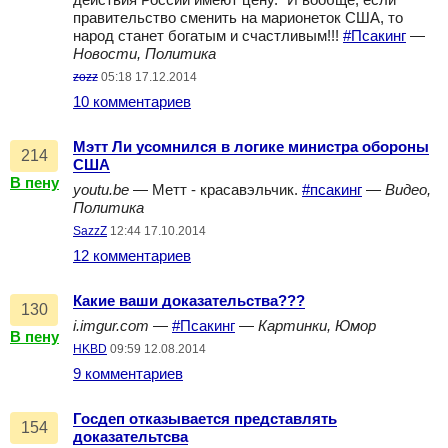
действия России имеют цену." И вообще, если
правительство сменить на марионеток США, то
народ станет богатым и счастливым!!!
#Псакинг
—
Новости, Политика
zozz
05:18 17.12.2014
10 комментариев
Мэтт Ли усомнился в логике министра обороны
214
США
В пену
youtu.be
— Метт - красавэльчик.
#псакинг
—
Видео,
Политика
SazzZ
12:44 17.10.2014
12 комментариев
Какие ваши доказательства???
130
i.imgur.com
—
#Псакинг
—
Картинки, Юмор
В пену
HKBD
09:59 12.08.2014
9 комментариев
Госдеп отказывается представлять
154
доказательтсва