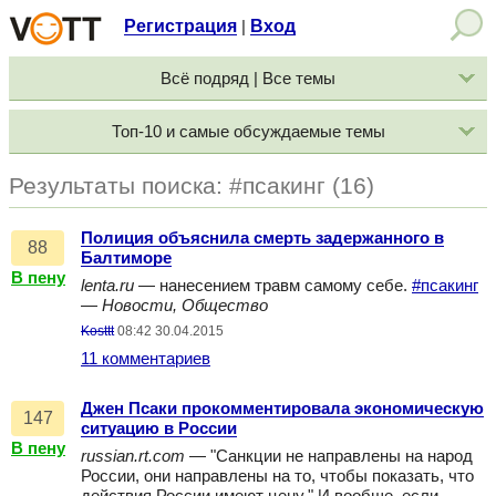
Регистрация
Вход
|
Всё подряд | Все темы
Топ-10 и самые обсуждаемые темы
Результаты поиска: #псакинг (16)
Полиция объяснила смерть задержанного в
88
Балтиморе
В пену
lenta.ru
— нанесением травм самому себе.
#псакинг
—
Новости, Общество
Kosttt
08:42 30.04.2015
11 комментариев
Джен Псаки прокомментировала экономическую
147
ситуацию в России
В пену
russian.rt.com
— "Санкции не направлены на народ
России, они направлены на то, чтобы показать, что