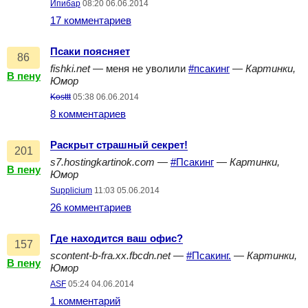
Ипибар
08:20 06.06.2014
17 комментариев
Псаки поясняет
86
fishki.net
— меня не уволили
#псакинг
—
Картинки,
В пену
Юмор
Kosttt
05:38 06.06.2014
8 комментариев
Раскрыт страшный секрет!
201
s7.hostingkartinok.com
—
#Псакинг
—
Картинки,
В пену
Юмор
Supplicium
11:03 05.06.2014
26 комментариев
Где находится ваш офис?
157
scontent-b-fra.xx.fbcdn.net
—
#Псакинг.
—
Картинки,
В пену
Юмор
ASF
05:24 04.06.2014
1 комментарий