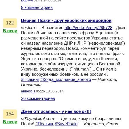
Ворчун
02:41 24.06.2014
8 комментариев
Верная Псаки - друг укропских андроидов
122
vesti.ru
— В развитие
http://vott.ru/entry/295728
- Джен
В пену
Псаки объяснила нацистскую фразу Яценюка (в
размещённой на сайте посольства Украины статье
он назвал население ДНР и ЛНР "недочеловеками")
неверным переводом. Псаки, комментируя перед
журналистами статью, отметила, что подача фразы
Яценюка неверна. "Он имел в виду, что боевики,
которые дестабилизируют ситуацию в Восточной
Украине, бесчеловечны ("inhuman")... Он имел в
виду вооруженных боевиков, а не россиян".
#Псакинг
#Когда_молчание_золото
—
Новости,
Политика
annescis
05:26 18.06.2014
26 комментариев
Джен отписалась - у неё всё ок!!!
154
s00.yaplakal.com
— Для тех, кому не безразличны
В пену
Псаки!
#Псакинг
#SavePsaki
—
Картинки, Юмор