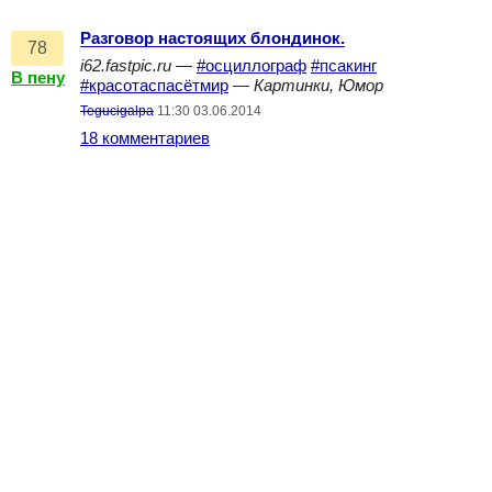
Разговор настоящих блондинок.
78
i62.fastpic.ru
—
#осциллограф
#псакинг
В пену
#красотаспасётмир
—
Картинки, Юмор
Tegucigalpa
11:30 03.06.2014
18 комментариев