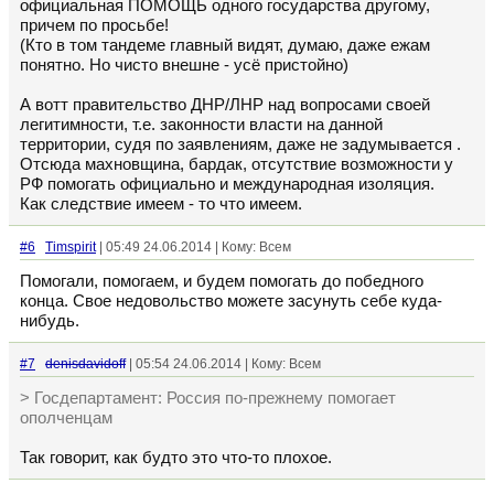
официальная ПОМОЩЬ одного государства другому,
причем по просьбе!
(Кто в том тандеме главный видят, думаю, даже ежам
понятно. Но чисто внешне - усё пристойно)
А вотт правительство ДНР/ЛНР над вопросами своей
легитимности, т.е. законности власти на данной
территории, судя по заявлениям, даже не задумывается .
Отсюда махновщина, бардак, отсутствие возможности у
РФ помогать официально и международная изоляция.
Как следствие имеем - то что имеем.
#6
Timspirit
| 05:49 24.06.2014 | Кому: Всем
Помогали, помогаем, и будем помогать до победного
конца. Свое недовольство можете засунуть себе куда-
нибудь.
#7
denisdavidoff
| 05:54 24.06.2014 | Кому: Всем
> Госдепартамент: Россия по-прежнему помогает
ополченцам
Так говорит, как будто это что-то плохое.