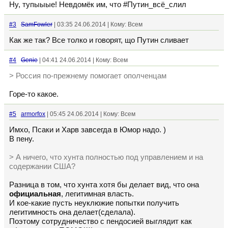
Ну, тупыыые! Невдомёк им, что #Путин_всё_слил
#3
SamFowler
| 03:35 24.06.2014 | Кому: Всем
Как же так? Все толко и говорят, що Путин сливает
#4
Genie
| 04:41 24.06.2014 | Кому: Всем
> Россия по-прежнему помогает ополченцам
Горе-то какое.
#5
armorfox
| 05:45 24.06.2014 | Кому: Всем
Имхо, Псаки и Харв завсегда в Юмор надо. )
В пену.
> А ничего, что хунта полностью под управлением и на
содержании США?
Разница в том, что хунта хотя бы делает вид, что она
официальная
, легитимная власть.
И кое-какие пусть неуклюжие попытки получить
легитимность она делает(сделала).
Поэтому сотрудничество с пендосией выглядит как