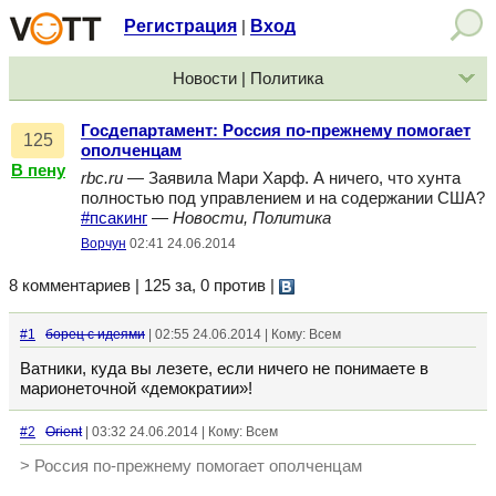
Регистрация
Вход
|
Новости | Политика
Госдепартамент: Россия по-прежнему помогает
125
ополченцам
В пену
rbc.ru
— Заявила Мари Харф. А ничего, что хунта
полностью под управлением и на содержании США?
#псакинг
—
Новости, Политика
Ворчун
02:41 24.06.2014
8 комментариев | 125 за, 0 против
|
#1
борец с идеями
| 02:55 24.06.2014 | Кому: Всем
Ватники, куда вы лезете, если ничего не понимаете в
марионеточной «демократии»!
#2
Orient
| 03:32 24.06.2014 | Кому: Всем
> Россия по-прежнему помогает ополченцам