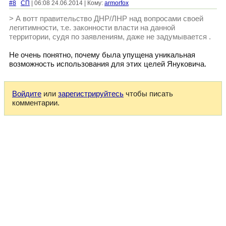
#8
СП
| 06:08 24.06.2014 | Кому:
armorfox
> А вотт правительство ДНР/ЛНР над вопросами своей
легитимности, т.е. законности власти на данной
территории, судя по заявлениям, даже не задумывается .
Не очень понятно, почему была упущена уникальная
возможность использования для этих целей Януковича.
Войдите
или
зарегистрируйтесь
чтобы писать
комментарии.