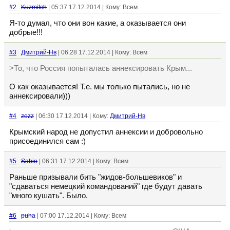
#2
Kuzmitch
| 05:37 17.12.2014 | Кому: Всем
Я-то думал, что они вон какие, а оказывается они
добрые!!!
#3
Дмитрий-Нв
| 06:28 17.12.2014 | Кому: Всем
>То, что Россия попыталась аннексировать Крым...
О как оказывается! Т.е. мы только пытались, но не
аннексировали)))
#4
zozz
| 06:30 17.12.2014 | Кому:
Дмитрий-Нв
Крымский народ не допустил аннексии и добровольно
присоединился сам :)
#5
Sabio
| 06:31 17.12.2014 | Кому: Всем
Раньше призывали бить "жидов-большевиков" и
"сдаваться немецкий командований" где будут давать
"много кушать". Было.
#6
puha
| 07:00 17.12.2014 | Кому: Всем