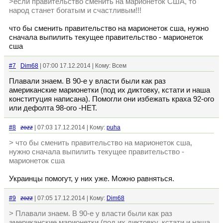
>если правительство сменить на марионеток США, то
народ станет богатым и счастливым!!!
что бы сменить правительство на марионеток сша, нужно
сначала выпилить текущее правительство - марионеток
сша
#7
Dim68
| 07:00 17.12.2014 | Кому: Всем
Плавали знаем. В 90-е у власти были как раз
американские марионетки (под их диктовку, кстати и наша
конституция написана). Помогли они избежать краха 92-ого
или дефолта 98-ого -НЕТ.
#8
zozz
| 07:03 17.12.2014 | Кому:
puha
> что бы сменить правительство на марионеток сша,
нужно сначала выпилить текущее правительство -
марионеток сша
Украинцы помогут, у них уже. Можно равняться.
#9
zozz
| 07:05 17.12.2014 | Кому:
Dim68
> Плавали знаем. В 90-е у власти были как раз
американские марионетки (под их диктовку, кстати и наша