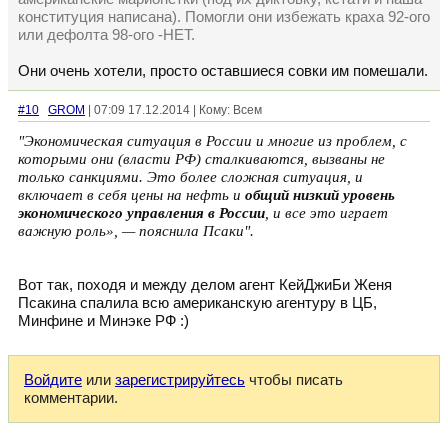
конституция написана). Помогли они избежать краха 92-ого
или дефолта 98-ого -НЕТ.
Они очень хотели, просто оставшиеся совки им помешали.
#10
GROM
| 07:09 17.12.2014 | Кому: Всем
"Экономическая ситуация в России и многие из проблем, с
которыми они (власти РФ) сталкиваются, вызваны не
только санкциями. Это более сложная ситуация, и
включает в себя цены на нефть и
общий низкий уровень
экономического управления в России
, и все это играет
важную роль», — пояснила Псаки".
Вот так, походя и между делом агент КейДжиБи Женя
Псакина спалила всю американскую агентуру в ЦБ,
Минфине и Минэке РФ :)
Войдите
или
зарегистрируйтесь
чтобы писать
комментарии.