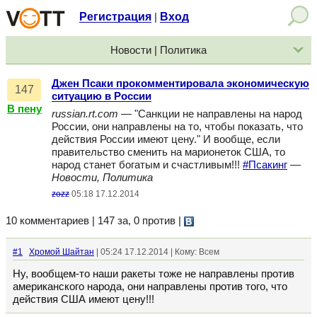
Регистрация
Вход
|
Новости | Политика
Джен Псаки прокомментировала экономическую
147
ситуацию в России
В пену
russian.rt.com
— "Санкции не направлены на народ
России, они направлены на то, чтобы показать, что
действия России имеют цену." И вообще, если
правительство сменить на марионеток США, то
народ станет богатым и счастливым!!!
#Псакинг
—
Новости, Политика
zozz
05:18 17.12.2014
10 комментариев | 147 за, 0 против
|
#1
Хромой Шайтан
| 05:24 17.12.2014 | Кому: Всем
Ну, вообщем-то наши ракеты тоже не направлены против
американского народа, они направлены против того, что
действия США имеют цену!!!