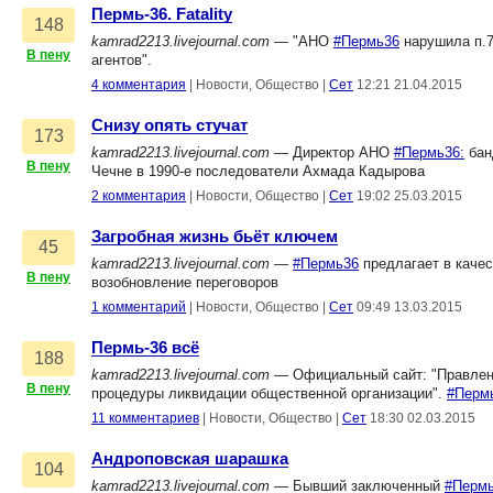
Пермь-36. Fatality
148
kamrad2213.livejournal.com
— "АНО
#Пермь36
нарушила п.7
В пену
агентов".
4 комментария
|
Новости, Общество
|
Сет
12:21 21.04.2015
Снизу опять стучат
173
kamrad2213.livejournal.com
— Директор АНО
#Пермь36:
бан
В пену
Чечне в 1990-е последователи Ахмада Кадырова
2 комментария
|
Новости, Общество
|
Сет
19:02 25.03.2015
Загробная жизнь бьёт ключем
45
kamrad2213.livejournal.com
—
#Пермь36
предлагает в качес
В пену
возобновление переговоров
1 комментарий
|
Новости, Общество
|
Сет
09:49 13.03.2015
Пермь-36 всё
188
kamrad2213.livejournal.com
— Официальный сайт: "Правлен
В пену
процедуры ликвидации общественной организации".
#Перм
11 комментариев
|
Новости, Общество
|
Сет
18:30 02.03.2015
Андроповская шарашка
104
kamrad2213.livejournal.com
— Бывший заключенный
#Перм