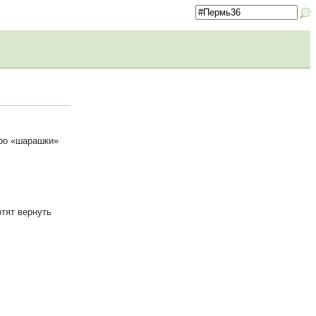
про «шарашки»
отят вернуть