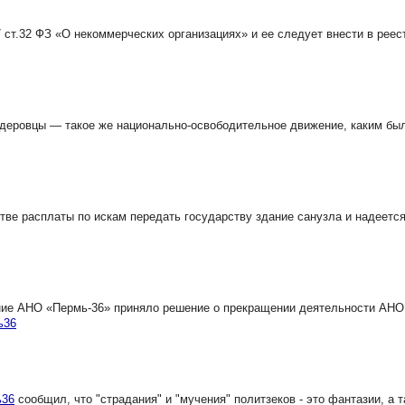
 ст.32 ФЗ «О некоммерческих организациях» и ее следует внести в реес
деровцы — такое же национально-освободительное движение, каким был
тве расплаты по искам передать государству здание санузла и надеется
ие АНО «Пермь-36» приняло решение о прекращении деятельности АНО
ь36
ь36
сообщил, что "страдания" и "мучения" политзеков - это фантазии, а т