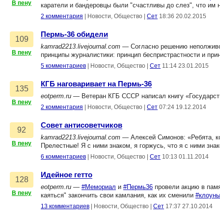
В пену
каратели и бандеровцы были "счастливы до слез", что им
2 комментария
|
Новости, Общество
|
Сет
18:36 20.02.2015
Пермь-36 обидели
109
kamrad2213.livejournal.com
— Согласно решению неполживой
В пену
принципы журналистики: принцип беспристрастности и при
5 комментариев
|
Новости, Общество
|
Сет
11:14 23.01.2015
КГБ наговаривает на Пермь-36
135
eotperm.ru
— Ветеран КГБ СССР написал книгу «Государств
В пену
2 комментария
|
Новости, Общество
|
Сет
07:24 19.12.2014
Совет антисоветчиков
92
kamrad2213.livejournal.com
— Алексей Симонов: «Ребята, к
В пену
Прелестные! Я с ними знаком, я горжусь, что я с ними зна
6 комментариев
|
Новости, Общество
|
Сет
10:13 01.11.2014
Идейное гетто
128
eotperm.ru
—
#Мемориал
и
#Пермь36
провели акцию в памя
В пену
каяться" закончить свои камлания, как их сменили
#клоун
13 комментариев
|
Новости, Общество
|
Сет
17:37 27.10.2014