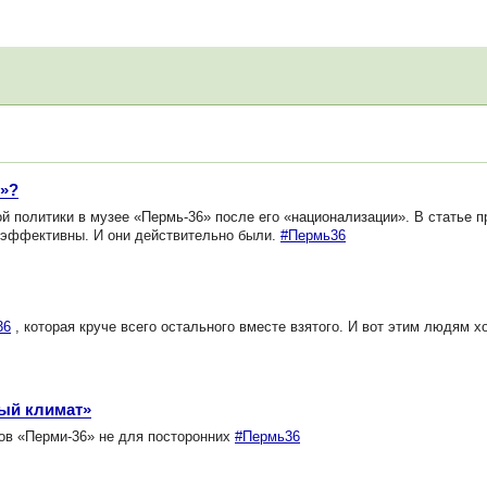
х»?
политики в музее «Пермь-36» после его «национализации». В статье 
и эффективны. И они действительно были.
#Пермь36
36
, которая круче всего остального вместе взятого. И вот этим людям х
ый климат»
в «Перми-36» не для посторонних
#Пермь36