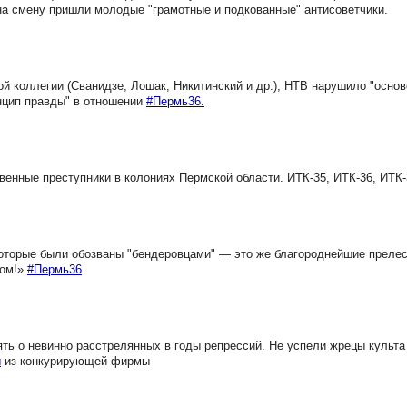
 на смену пришли молодые "грамотные и подкованные" антисоветчики.
 коллегии (Сванидзе, Лошак, Никитинский и др.), НТВ нарушило "осно
нцип правды" в отношении
#Пермь36.
енные преступники в колониях Пермской области. ИТК-35, ИТК-36, ИТК
оторые были обозваны "бендеровцами" — это же благороднейшие преле
ком!»
#Пермь36
ть о невинно расстрелянных в годы репрессий. Не успели жрецы культа
ы
из конкурирующей фирмы