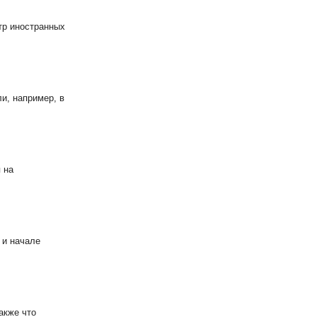
тр иностранных
и, например, в
 на
 и начале
акже что