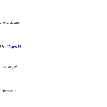
вополагающие
-37».
#Пермь36
стные люди!
 "Платить и