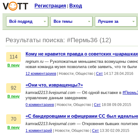
Регистрация
Вход
|
Всё подряд
Все темы
Лучшее за
Результаты поиска: #Пермь36 (12)
Кому не нравится правда о советских «шарашка
114
regnum.ru
— Рукопожатные меньшинства возмущены сменой 
В пену
новая команда музея позволила себе заявить, что те был
12 комментариев
|
Новости, Общество
|
Сет
14:17 28.04.2016
«Они что, извращенцы?»
92
kamrad2213.livejournal.com
— Об одной выставке в
#Пермь
В пену
управление данным заведением.
0 комментариев
|
Новости, Общество
|
Сет
18:08 09.09.2015
«С бандеровцами и офицерами СС был идеальн
70
kamrad2213.livejournal.com
— Откровения бывших политзеко
В пену
1 комментарий
|
Новости, Общество
|
Сет
13:30 02.09.2015