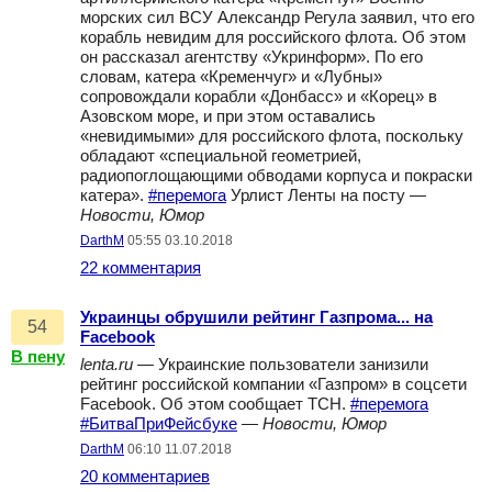
морских сил ВСУ Александр Регула заявил, что его
корабль невидим для российского флота. Об этом
он рассказал агентству «Укринформ». По его
словам, катера «Кременчуг» и «Лубны»
сопровождали корабли «Донбасс» и «Корец» в
Азовском море, и при этом оставались
«невидимыми» для российского флота, поскольку
обладают «специальной геометрией,
радиопоглощающими обводами корпуса и покраски
катера».
#перемога
Урлист Ленты на посту —
Новости, Юмор
DarthM
05:55 03.10.2018
22 комментария
Украинцы обрушили рейтинг Газпрома... на
54
Facebook
В пену
lenta.ru
— Украинские пользователи занизили
рейтинг российской компании «Газпром» в соцсети
Facebook. Об этом сообщает ТСН.
#перемога
#БитваПриФейсбуке
—
Новости, Юмор
DarthM
06:10 11.07.2018
20 комментариев