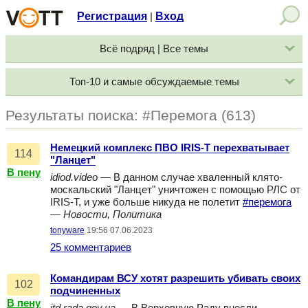
Регистрация
Вход
|
Всё подряд | Все темы
Топ-10 и самые обсуждаемые темы
Результаты поиска: #Перемога (613)
Немецкий комплекс ПВО IRIS-T перехватывает
114
"Ланцет"
В пену
idiod.video
— В данном случае хваленный клято-
москальский "Ланцет" уничтожен с помощью РЛС от
IRIS-T, и уже больше никуда не полетит
#перемога
—
Новости, Политика
tonyware
19:56 07.06.2023
25 комментариев
Командирам ВСУ хотят разрешить убивать своих
102
подчиненных
В пену