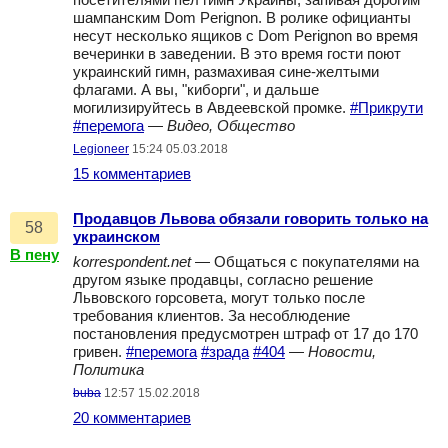
посетителями пел гимн Украины, запивая дорогим
шампанским Dom Perignon. В ролике официанты
несут несколько ящиков с Dom Perignon во время
вечеринки в заведении. В это время гости поют
украинский гимн, размахивая сине-желтыми
флагами. А вы, "киборги", и дальше
могилизируйтесь в Авдеевской промке.
#Прикрути
#перемога
—
Видео, Общество
Legioneer
15:24 05.03.2018
15 комментариев
Продавцов Львова обязали говорить только на
58
украинском
В пену
korrespondent.net
— Общаться с покупателями на
другом языке продавцы, согласно решение
Львовского горсовета, могут только после
требования клиентов. За несоблюдение
постановления предусмотрен штраф от 17 до 170
гривен.
#перемога
#зрада
#404
—
Новости,
Политика
buba
12:57 15.02.2018
20 комментариев