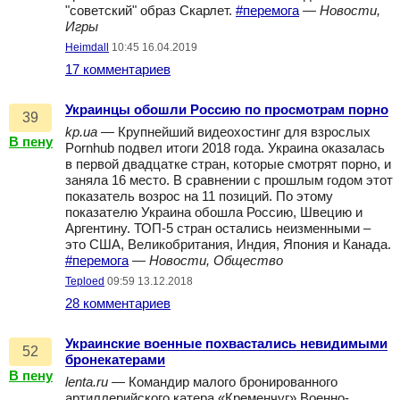
"советский" образ Скарлет.
#перемога
—
Новости,
Игры
Heimdall
10:45 16.04.2019
17 комментариев
Украинцы обошли Россию по просмотрам порно
39
kp.ua
— Крупнейший видеохостинг для взрослых
В пену
Pornhub подвел итоги 2018 года. Украина оказалась
в первой двадцатке стран, которые смотрят порно, и
заняла 16 место. В сравнении с прошлым годом этот
показатель возрос на 11 позиций. По этому
показателю Украина обошла Россию, Швецию и
Аргентину. ТОП-5 стран остались неизменными –
это США, Великобритания, Индия, Япония и Канада.
#перемога
—
Новости, Общество
Teploed
09:59 13.12.2018
28 комментариев
Украинские военные похвастались невидимыми
52
бронекатерами
В пену
lenta.ru
— Командир малого бронированного
артиллерийского катера «Кременчуг» Военно-