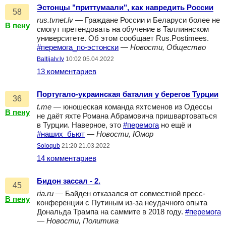
Эстонцы "приттумаали", как навредить России
58
rus.tvnet.lv
— Граждане России и Беларуси более не
В пену
смогут претендовать на обучение в Таллиннском
университете. Об этом сообщает Rus.Postimees.
#перемога_по-эстонски
—
Новости, Общество
Baltijalv.lv
10:02 05.04.2022
13 комментариев
Португало-украинская баталия у берегов Турции
36
t.me
— юношеская команда яхтсменов из Одессы
В пену
не даёт яхте Романа Абрамовича пришвартоваться
в Турции. Наверное, это
#перемога
но ещё и
#наших_бьют
—
Новости, Юмор
Soloqub
21:20 21.03.2022
14 комментариев
Бидон зассал - 2.
45
ria.ru
— Байден отказался от совместной пресс-
В пену
конференции с Путиным из-за неудачного опыта
Дональда Трампа на саммите в 2018 году.
#перемога
—
Новости, Политика