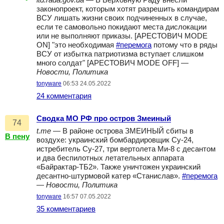
itd.rada.gov.ua
— В Верховную Раду внесли
законопроект, которым хотят разрешить командирам
ВСУ лишать жизни своих подчиненных в случае,
если те самовольно покидают места дислокации
или не выполняют приказы. [АРЕСТОВИЧ MODE
ON] "это необходимая
#перемога
потому что в ряды
ВСУ от избытка патриотизма вступает слишком
много солдат" [АРЕСТОВИЧ MODE OFF] —
Новости, Политика
tonyware
06:53 24.05.2022
24 комментария
Сводка МО РФ про остров Змеиный
74
t.me
— В районе острова ЗМЕИНЫЙ сбиты в
В пену
воздухе: украинский бомбардировщик Су-24,
истребитель Су-27, три вертолета Ми-8 с десантом
и два беспилотных летательных аппарата
«Байрактар-ТБ2». Также уничтожен украинский
десантно-штурмовой катер «Станислав».
#перемога
—
Новости, Политика
tonyware
16:57 07.05.2022
35 комментариев