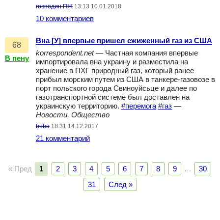
господин ПЖ
13:13 10.01.2018
10 комментариев
Вна [У] впервые пришел сжиженный газ из США
68
korrespondent.net
— Частная компания впервые
В пену
импортировала вна украину и разместила на
хранение в ПХГ природный газ, который ранее
прибыл морским путем из США в танкере-газовозе в
порт польского города Свиноуйсьце и далее по
газотранспортной системе был доставлен на
украинскую территорию.
#перемога
#газ
—
Новости, Общество
buba
18:31 14.12.2017
21 комментарий
« Пред
1
2
3
4
5
6
7
8
9
…
30
31
След »