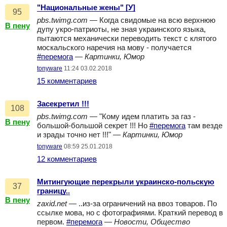
"Национальные жены" [У]
95
pbs.twimg.com
— Когда свидомые на всю верхнюю
В пену
дупу укро-патриоты, не зная украинского языка,
пытаются механически переводить текст с клятого
москальского наречия на мову - получается
#перемога
—
Картинки, Юмор
tonyware
11:24 03.02.2018
15 комментариев
Засекретил !!!
108
pbs.twimg.com
— "Кому идем платить за газ -
В пену
большой-большой секрет !!! Но
#перемога
там везде
и зрады точно нет !!!" —
Картинки, Юмор
tonyware
08:59 25.01.2018
12 комментариев
Митингующие перекрыли украинско-польскую
37
границу..
В пену
zaxid.net
— ..из-за ограничений на ввоз товаров. По
ссылке мова, но с фотографиями. Краткий перевод в
первом.
#перемога
—
Новости, Общество