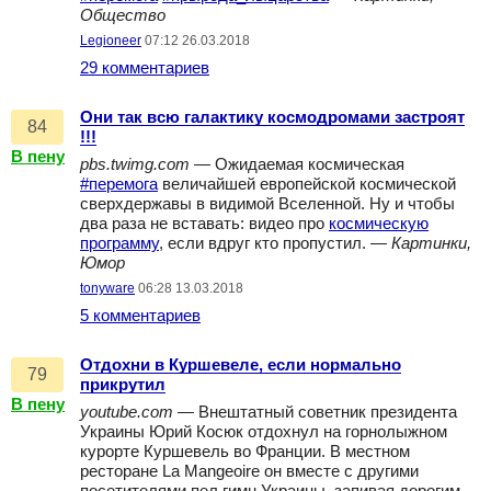
Общество
Legioneer
07:12 26.03.2018
29 комментариев
Они так всю галактику космодромами застроят
84
!!!
В пену
pbs.twimg.com
— Ожидаемая космическая
#перемога
величайшей европейской космической
сверхдержавы в видимой Вселенной. Ну и чтобы
два раза не вставать: видео про
космическую
программу
, если вдруг кто пропустил. —
Картинки,
Юмор
tonyware
06:28 13.03.2018
5 комментариев
Отдохни в Куршевеле, если нормально
79
прикрутил
В пену
youtube.com
— Внештатный советник президента
Украины Юрий Косюк отдохнул на горнолыжном
курорте Куршевель во Франции. В местном
ресторане La Mangeoire он вместе с другими