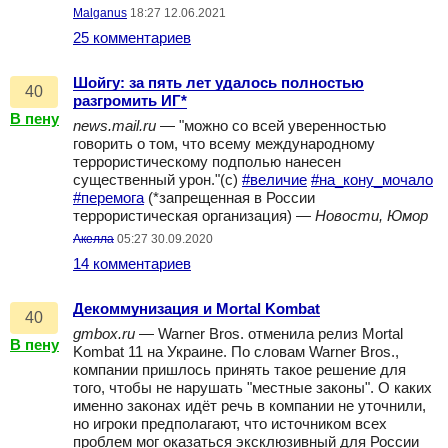
Malganus
18:27 12.06.2021
25 комментариев
Шойгу: за пять лет удалось полностью
40
разгромить ИГ*
В пену
news.mail.ru
— "можно со всей уверенностью
говорить о том, что всему международному
террористическому подполью нанесен
существенный урон."(с)
#величие
#на_кону_мочало
#перемога
(*запрещенная в России
террористическая организация) —
Новости, Юмор
Акелла
05:27 30.09.2020
14 комментариев
Декоммунизация и Mortal Kombat
40
gmbox.ru
— Warner Bros. отменила релиз Mortal
В пену
Kombat 11 на Украине. По словам Warner Bros.,
компании пришлось принять такое решение для
того, чтобы не нарушать "местные законы". О каких
именно законах идёт речь в компании не уточнили,
но игроки предполагают, что источником всех
проблем мог оказаться эксклюзивный для России