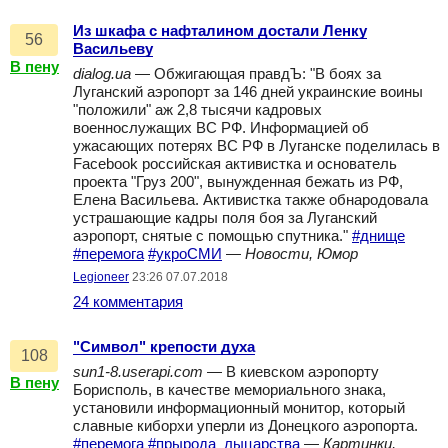
Из шкафа с нафталином достали Ленку
56
Васильеву
В пену
dialog.ua
— Обжигающая правдЪ: "В боях за
Луганский аэропорт за 146 дней украинские воины
"положили" аж 2,8 тысячи кадровых
военнослужащих ВС РФ. Информацией об
ужасающих потерях ВС РФ в Луганске поделилась в
Facebook российская активистка и основатель
проекта "Груз 200", вынужденная бежать из РФ,
Елена Васильева. Активистка также обнародовала
устрашающие кадры поля боя за Луганский
аэропорт, снятые с помощью спутника."
#днище
#перемога
#укроСМИ
—
Новости, Юмор
Legioneer
23:26 07.07.2018
24 комментария
"Символ" крепости духа
108
sun1-8.userapi.com
— В киевском аэропорту
В пену
Борисполь, в качестве мемориального знака,
установили информационный монитор, который
славные киборхи уперли из Донецкого аэропорта.
#перемога
#прырода_лыцарства
—
Картинки,