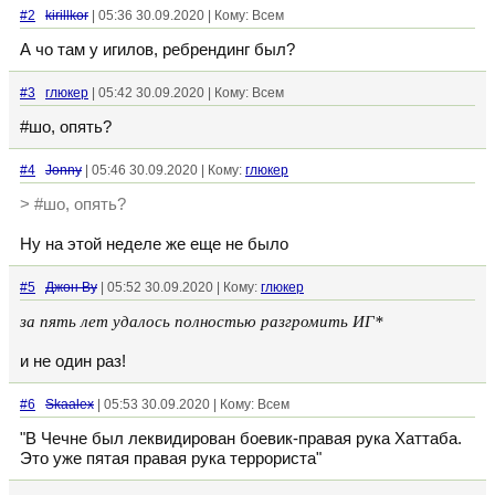
#2
kirillkor
| 05:36 30.09.2020 | Кому: Всем
А чо там у игилов, ребрендинг был?
#3
глюкер
| 05:42 30.09.2020 | Кому: Всем
#шо, опять?
#4
Jonny
| 05:46 30.09.2020 | Кому:
глюкер
> #шо, опять?
Ну на этой неделе же еще не было
#5
Джон Ву
| 05:52 30.09.2020 | Кому:
глюкер
за пять лет удалось полностью разгромить ИГ*
и не один раз!
#6
Skaalex
| 05:53 30.09.2020 | Кому: Всем
"В Чечне был леквидирован боевик-правая рука Хаттаба.
Это уже пятая правая рука террориста"