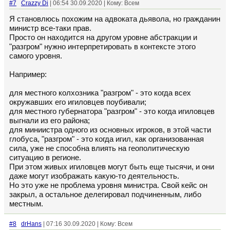
#7
Crazzy Di
| 06:54 30.09.2020 | Кому: Всем
Я становлюсь похожим на адвоката дьявола, но гражданин
министр все-таки прав.
Просто он находится на другом уровне абстракции и
"разгром" нужно интерпретировать в контексте этого
самого уровня.
Например:
для местного колхозника "разгром" - это когда всех
окружавших его игиловцев поубивали;
для местного губернатора "разгром" - это когда игиловцев
выгнали из его района;
для миниистра одного из основных игроков, в этой части
глобуса, "разгром" - это когда игил, как организованная
сила, уже не способна влиять на геополитическую
ситуацию в регионе.
При этом живых игиловцев могут быть еще тысячи, и они
даже могут изображать какую-то деятельность.
Но это уже не проблема уровня министра. Свой кейс он
закрыл, а остальное делегировал подчиненным, либо
местным.
#8
drHans
| 07:16 30.09.2020 | Кому: Всем