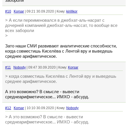
забороли
#10
Korsar
| 09:21 30.09.2020 | Кому:
kirillkor
> А если переименовался в джебхат-аль-насрат с
дочерней компанией джебхат-аль-нассат, то вообще все
всех забороли
>
Зато наши СМИ развивают аналитические способности,
когда совместишь Киселёва с Лентой вру и выведешь
среднее арифметическое.
#11
Nobody
| 09:47 30.09.2020 | Кому:
Korsar
> когда совместишь Киселёва с Лентой вру и выведешь
среднее арифметическое.
А это возможно? В смысле - вывести
среднеарифметическое... ИМХО - абсурд.
#12
Korsar
| 10:10 30.09.2020 | Кому:
Nobody
> А это возможно? В смысле - вывести
среднеарифметическое... ИМХО - абсурд.