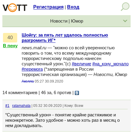
Регистрация
Вход
|
Новости | Юмор
Шойгу: за пять лет удалось полностью
40
разгромить ИГ*
В пену
news.mail.ru
— "можно со всей уверенностью
говорить о том, что всему международному
террористическому подполью нанесен
существенный урон."(с)
#величие
#на_кону_мочало
#перемога
(*запрещенная в России
террористическая организация) —
Новости, Юмор
Акелла
05:27 30.09.2020
14 комментариев | 46 за, 6 против
|
#1
ratamahata
| 05:32 30.09.2020 | Кому: Всем
“Существенный урон» - понятие крайне растяжимое и
неконкретное. Зато удобное - можно хоть раз в месяц о
нем докладывать.