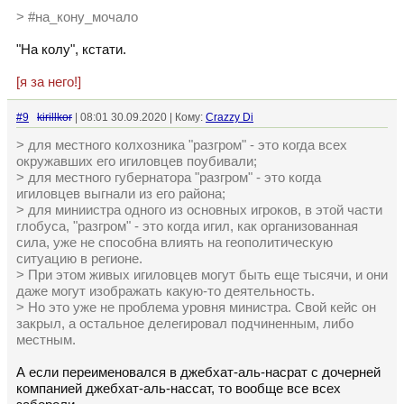
> #на_кону_мочало
"На колу", кстати.
[я за него!]
#9
kirillkor
| 08:01 30.09.2020 | Кому:
Crazzy Di
> для местного колхозника "разгром" - это когда всех
окружавших его игиловцев поубивали;
> для местного губернатора "разгром" - это когда
игиловцев выгнали из его района;
> для миниистра одного из основных игроков, в этой части
глобуса, "разгром" - это когда игил, как организованная
сила, уже не способна влиять на геополитическую
ситуацию в регионе.
> При этом живых игиловцев могут быть еще тысячи, и они
даже могут изображать какую-то деятельность.
> Но это уже не проблема уровня министра. Свой кейс он
закрыл, а остальное делегировал подчиненным, либо
местным.
А если переименовался в джебхат-аль-насрат с дочерней
компанией джебхат-аль-нассат, то вообще все всех