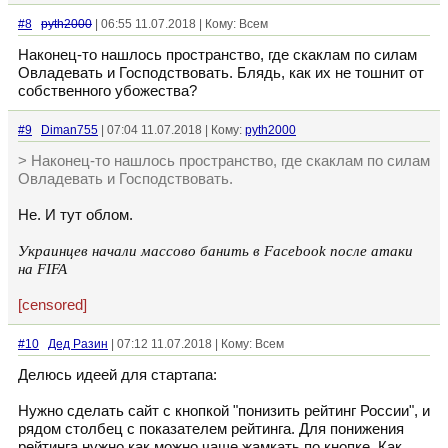
#8
pyth2000
| 06:55 11.07.2018 | Кому: Всем
Наконец-то нашлось пространство, где скаклам по силам
Овладевать и Господствовать. Блядь, как их не тошнит от
собственного убожества?
#9
Diman755
| 07:04 11.07.2018 | Кому:
pyth2000
> Наконец-то нашлось пространство, где скаклам по силам
Овладевать и Господствовать.
Не. И тут облом.
Украинцев начали массово банить в Facebook после атаки
на FIFA
[censored]
#10
Дед Разин
| 07:12 11.07.2018 | Кому: Всем
Делюсь идеей для стартапа:
Нужно сделать сайт с кнопкой "понизить рейтинг России", и
рядом столбец с показателем рейтинга. Для понижения
рейтинга нужно как можно чаще жамкать по кнопке. Как