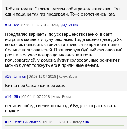
Тебя потом по Стокгольмским арбитражам затаскают. Тут
одни пацаны так газ продавали. Тоже озолотились, ага.
#14
ent
| 07:35 11.07.2018 | Кому:
Дед Разин
Предлагаю варианты по усовершенствованию, в сайт
встроить майнер, и кучу рекламы. Тогда можно даже до 2х
копеечек повысить стоимости кликов что привлечет еще
больше пользователей. Прогнозирую буйный финансовый
рост, а в случае возвращения адекватности
пользователей, у домена будут колоссальные рейтинги и
можно будет толкнуть его в приличные деньги.
#15
Ummon
| 08:08 11.07.2018 | Кому: Всем
Битва при Сахарной горе жеж.
#16
Sith
| 09:04 11.07.2018 | Кому: Всем
великая победа великого народа! Будет что рассказать
внукам
#17
Зелёный свитер
| 09:12 11.07.2018 | Кому:
Sith