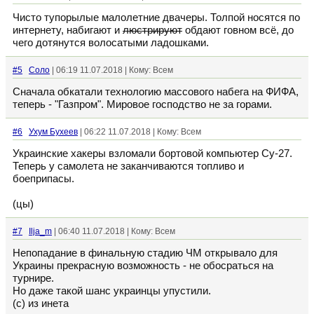
Чисто тупорылые малолетние двачеры. Толпой носятся по
интернету, набигают и
люстрируют
обдают говном всё, до
чего дотянутся волосатыми ладошками.
#5
Соло
| 06:19 11.07.2018 | Кому: Всем
Сначала обкатали технологию массового набега на ФИФА,
теперь - "Газпром". Мировое господство не за горами.
#6
Ухум Бухеев
| 06:22 11.07.2018 | Кому: Всем
Украинские хакеры взломали бортовой компьютер Су-27.
Теперь у самолета не заканчиваются топливо и
боеприпасы.
(цы)
#7
Ilja_m
| 06:40 11.07.2018 | Кому: Всем
Непопадание в финальную стадию ЧМ открывало для
Украины прекрасную возможность - не обосраться на
турнире.
Но даже такой шанс украинцы упустили.
(c) из инета