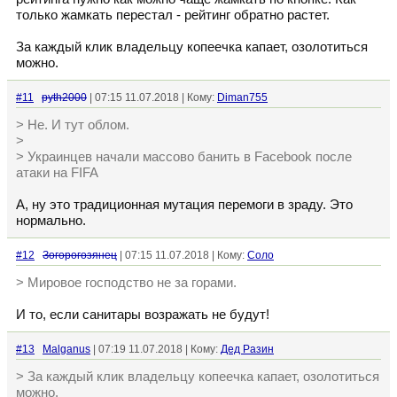
только жамкать перестал - рейтинг обратно растет.
За каждый клик владельцу копеечка капает, озолотиться
можно.
#11
pyth2000
| 07:15 11.07.2018 | Кому:
Diman755
> Не. И тут облом.
>
> Украинцев начали массово банить в Facebook после
атаки на FIFA
А, ну это традиционная мутация перемоги в зраду. Это
нормально.
#12
Зогорогозянец
| 07:15 11.07.2018 | Кому:
Соло
> Мировое господство не за горами.
И то, если санитары возражать не будут!
#13
Malganus
| 07:19 11.07.2018 | Кому:
Дед Разин
> За каждый клик владельцу копеечка капает, озолотиться
можно.