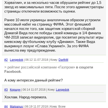
Хорватии», и за несколько часов обрушили рейтинг до 1,5
звезд из максимальных пяти. После этого администраторы
страницы отключили возможность оценки.
Ранее 10 июля украинцы аналогичным образом устроили
массовый набег на страницу ФИФА. Этот флешмоб
начался после того, как защитник хорватской сборной
Домагой Вида после победы своей команды в 1/4 финала
ЧМ-2018 записал видеоролик, где посвятил результат игры
киевскому футбольному клубу «Динамо». Также Вида
выкрикнул лозунг «Слава Украине!». За это ФИФА
вынесла ему предупреждение.
#2
Langedok
| 06:12 11.07.2018 | Кому:
DarthM
> рейтинг российской компании «Газпром»
в соцсети
Facebook
.
А кому интересен данный рейтинг?
#3
Коршун
| 06:14 11.07.2018 | Кому:
Langedok
Хохлам. Народ-перемога.
#4
Malganus
| 06:19 11.07.2018 | Кому: Всем