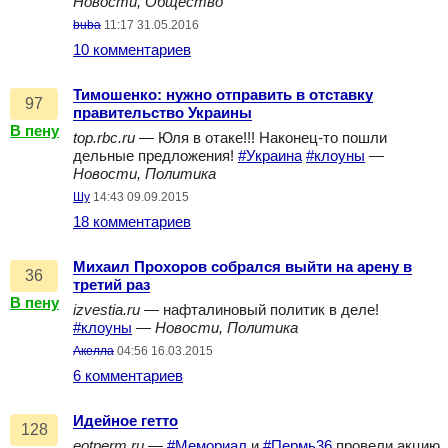
Новости, Общество
buba
11:17 31.05.2016
10 комментариев
Тимошенко: нужно отправить в отставку
97
правительство Украины
В пену
top.rbc.ru
— Юля в отаке!!! Наконец-то пошли
дельные предложения!
#Украина
#клоуны
—
Новости, Политика
Шу
14:43 09.09.2015
18 комментариев
Михаил Прохоров собрался выйти на арену в
36
третий раз
В пену
izvestia.ru
— нафталиновый политик в деле!
#клоуны
—
Новости, Политика
Акелла
04:56 16.03.2015
6 комментариев
Идейное гетто
128
eotperm.ru
—
#Мемориал
и
#Пермь36
провели акцию