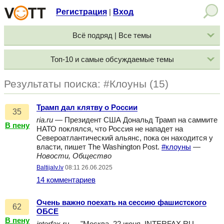
Регистрация
Вход
|
Всё подряд | Все темы
Топ-10 и самые обсуждаемые темы
Результаты поиска: #Клоуны (15)
Трамп дал клятву о России
35
ria.ru
— Президент США Дональд Трамп на саммите
В пену
НАТО поклялся, что Россия не нападет на
Североатлантический альянс, пока он находится у
власти, пишет The Washington Post.
#клоуны
—
Новости, Общество
Baltijalv.lv
08:11 26.06.2025
14 комментариев
Очень важно поехать на сессию фашистского
62
ОБСЕ
В пену