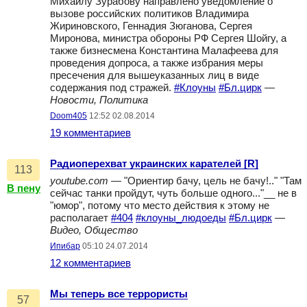
Михаилу Зурабову направлено уведомление о
вызове российских политиков Владимира
Жириновского, Геннадия Зюганова, Сергея
Миронова, министра обороны РФ Сергея Шойгу, а
также бизнесмена Константина Малафеева для
проведения допроса, а также избрания меры
пресечения для вышеуказанных лиц в виде
содержания под стражей.
#Клоуны
#Бл.цирк
—
Новости, Политика
Doom405
12:52 02.08.2014
19 комментариев
Радиоперехват украинских карателей [R]
113
youtube.com
— "Ориентир бачу, цель не бачу!.." "Там
В пену
сейчас танки пройдут, чуть больше одного..."__ не в
"юмор", потому что место действия к этому не
располагает
#404
#клоуны_людоеды
#Бл.цирк
—
Видео, Общество
Ипибар
05:10 24.07.2014
12 комментариев
Мы теперь все террористы
57