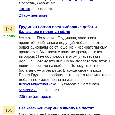
Новости, Политика
Teploed
09:19 10.03.2020
24 комментария
Грудинин назвал предвыборные дебаты
144
балаганом и покинул эфир
В пену
lenta.ru
— По мнению Грудинина, участники
предвыборной гонки и ведущий дебатов портят
общенациональное отношение к избирательному
процессу. «Вы сносите понятие президентских
выборов. Я не собираюсь в этом участвовать
больше. Потому что именно вы делаете так, чтобы
люди не пришли на выборы. Потому что это
балаган», — отрезал он. В конце своей тирады
Павел Грудинин сообщил, что, по его мнению, такие
дебаты не имеют права на жизнь.
#клоуныпротивцирка
—
Новости, Политика
AndroidSav1
09:13 01.03.2018
206 комментариев
Без казачьей формы в школу не пустят
155
livekuban.ru
— Процесс заказачивания Кубани