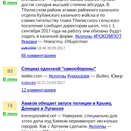
В пену
достиг сегодня высшей степени абсурда. В
Тбилисском районе атаман районного казачьего
отдела Кубанского казачьего войска и по
совместительству глава Тбилисского сельского
поселения сообщил директорам школ, что с 1
сентября 2017 года на работу они обязаны будут
ходить в казачьей форме.
#клоуны
#РОКОМПОТ
#казаки
—
Новости, Общество
pyth2000
18:46 30.05.2017
66 комментариев
Спецназ одесской "самообороны"
93
twitter.com
—
#клоуны
#укроцЫрк
—
Видео, Юмор
В пену
instructor
01:21 15.03.2017
12 комментариев
Аваков обещает запуск полиции в Крыму,
74
Донецке и Луганске
В пену
korrespondent.net
— Наверное, специально для
этого дела под Киевом переименуют несколько
городов. Как с Артеком сделали.
#клоуны
—