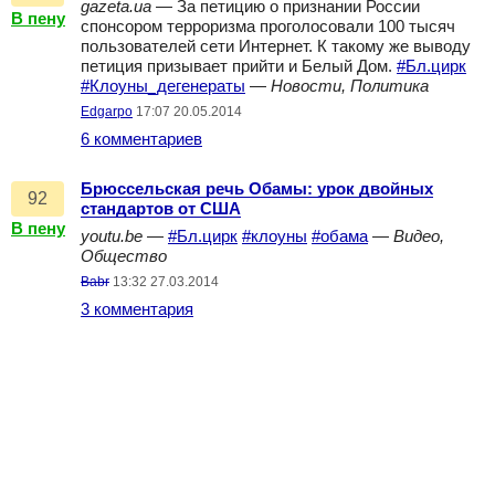
gazeta.ua
— За петицию о признании России
В пену
спонсором терроризма проголосовали 100 тысяч
пользователей сети Интернет. К такому же выводу
петиция призывает прийти и Белый Дом.
#Бл.цирк
#Клоуны_дегенераты
—
Новости, Политика
Edgarpo
17:07 20.05.2014
6 комментариев
Брюссельская речь Обамы: урок двойных
92
стандартов от США
В пену
youtu.be
—
#Бл.цирк
#клоуны
#обама
—
Видео,
Общество
Babr
13:32 27.03.2014
3 комментария