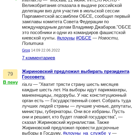
interfax.ru
— "Москва. 22 июня. INTERFAX.RU -
Великобритания отказала в выдаче российской
делегации виз для участия в июльской сессии
Парламентской ассамблеи ОБСЕ, сообщил первый
замглавы комитета Совета Федерации по
международным делам Владимир Джабаров."ОБСЕ
это пособники и одни из командиров фашистской
киевской хунты.
#клоуны
#ОБСЕ
—
Новости,
Политика
Grog
14:09 22.06.2022
7 комментариев
Жириновский предложил выбирать президента
79
Госсовету.
В пену
ria.ru
— "Хватит трясти страну шесть месяцев
каждые шесть лет. На выборы идут парикмахеры,
манекенщицы, ледорубы. У нас конституционный
орган есть — Государственный совет. Собрать туда
лучших людей страны — лучшие ученые, депутаты,
министры, губернаторы. Они все избраны. Пусть
они и решают, кто будет главой государства", —
сказал Жириновский журналистам. Также
Жириновский предложил провести досрочные
выборы в Госдуму.
#клоуны_на_службе_у
—