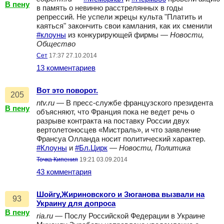
В пену
в память о невинно расстрелянных в годы
репрессий. Не успели жрецы культа "Платить и
каяться" закончить свои камлания, как их сменили
#клоуны
из конкурирующей фирмы —
Новости,
Общество
Сет
17:37 27.10.2014
13 комментариев
Вот это поворот.
205
ntv.ru
— В пресс-службе французского президента
В пену
объясняют, что Франция пока не ведет речь о
разрыве контракта на поставку России двух
вертолетоносцев «Мистраль», и что заявление
Франсуа Олланда носит политический характер.
#Клоуны
и
#Бл.Цирк
—
Новости, Политика
Точка Кипения
19:21 03.09.2014
43 комментария
Шойгу,Жириновского и Зюганова вызвали на
93
Украину для допроса
В пену
ria.ru
— Послу Российской Федерации в Украине