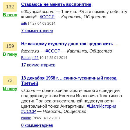
Стараюсь не менять восприятие
132
s00.yaplakal.com
— 1 пикча. PS а я помню у себя эту
В пену
книжку!!!
#СССР
—
Картинки, Общество
zdk
14:27 04.03.2014
7 комментариев
Не каждому студенту дано так щедро жить...
159
fatcats.ru
—
#СССР
—
Картинки, Общество
В пену
Baralgin22
10:14 25.01.2014
17 комментариев
13 декабря 1958 г. ...санно-гусеничный поезд
73
Третьей
В пену
vk.com
— советской антарктической экспедиции
под руководством Евгения Ивановича Толстикова
достиг Полюса относительной недоступности —
центральной точки Антарктиды.
#ШагиИстории
#СССР
—
Новости, Общество
bladie
19:45 14.12.2013
0 комментариев