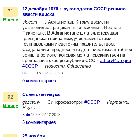
12 декабря 1979 г. руководство СССР решило
71
ввести войска
В пену
vk.com
— в Афганистан. К тому времени
установились радикальные режимы в Иране и
Пакистане. В Афганистане шла вялотекущая
гражданская война между исламистскими
группировками и светским правительством.
Создавались предпосылки для широкомасштабной
войны в регионе, которая могла перекинуться на
среднеазиатские республики СССР.
#ШагиИстории
#СССР
—
Новости, Общество
bladie
19:51 12.12.2013
0 комментариев
Советская наука
92
gazeta.lv
— Синхрофазотрон
#СССР
—
Картинки,
В пену
Наука
Babr
10:08 02.12.2013
5 комментариев
25 ноября