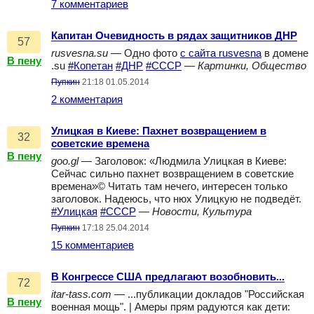
7 комментариев
Капитан Очевидность в рядах защитников ДНР
57
rusvesna.su
— Одно фото
с сайта rusvesna
в домене
В пену
.su
#Копетан
#ДНР
#СССР
—
Картинки, Общество
Пупкин
21:18 01.05.2014
2 комментария
Улицкая в Киеве: Пахнет возвращением в
32
советские времена
В пену
goo.gl
— Заголовок: «Людмила Улицкая в Киеве:
Сейчас сильно пахнет возвращением в советские
времена»© Читать там нечего, интересен только
заголовок. Надеюсь, что нюх Улицкую не подведёт.
#Улицкая
#СССР
—
Новости, Культура
Пупкин
17:18 25.04.2014
15 комментариев
В Конгрессе США предлагают возобновить...
72
itar-tass.com
— ...публикации докладов "Российская
В пену
военная мощь". | Амеры прям радуются как дети: