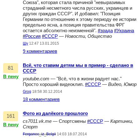
Союза", которая стала причиной "невыразимых
страданий несметного числа русских, украинцев и
других граждан СССР". И добавил: "Позиция
Германии по отношению к этому периоду ее истории
предельно ясна, а позиция правительства ФРГ
остается абсолютно неизменной".
#зрада
#Украина
#Россия
#СССР
—
Новости, Общество
Шу
12:47 13.01.2015
9 комментариев
Всё, что ставим детям мы в пример - сделано в
81
СССР
В пену
youtube.com
— "Всё, что в жизни радует нас."
Просто хороший видеоклип.
#СССР
—
Видео, Юмор
Grog
18:58 30.12.2014
18 комментариев
Фото из далёкого прошлого
161
cs7011.vk.me
— Спортсмены
#СССР
—
Картинки,
В пену
Спорт
Ferganec_iz_Belgii
14:03 18.07.2014