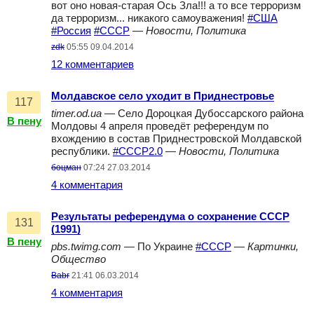
вот оно новая-старая Ось Зла!!! а то все терроризм
да терроризм... никакого самоуважения!
#США
#Россия
#СССР
—
Новости, Политика
zdk
05:55 09.04.2014
12 комментариев
Молдавское село уходит в Приднестровье
117
timer.od.ua
— Село Дороцкая Дубоссарского района
В пену
Молдовы 4 апреля проведёт референдум по
вхождению в состав Приднестровской Молдавской
республики.
#СССР2.0
—
Новости, Политика
боцман
07:24 27.03.2014
4 комментария
Результаты референдума о сохранение СССР
131
(1991)
В пену
pbs.twimg.com
— По Украине
#СССР
—
Картинки,
Общество
Babr
21:41 06.03.2014
4 комментария