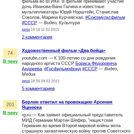
фильма во ВГИКе. В фильме принимают участие
дочь Иванова-Вано Галина и известные
мультипликаторы Юрий Норштейн, Станислав
Соколов, Марина Курчевская.
#Союзмультфильм
#СССР
—
Видео, Культура
igrov
15:18 11.02.2015
2 комментария
Художественный фильм «Два бойца»
74
youtube.com
— К 100-летию со дня рождения
В пену
народного артиста СССР
Бориса Фёдоровича
Андреева
.
#Госфильмофонд
#СССР
—
Видео,
Медиа
igrov
18:56 09.02.2015
5 комментариев
Берлин ответил на провокацию Арсения
201
Яценюка
В пену
rg.ru
— Как заявил официальный представитель
МИД Германии Мартин Шефер, "нацистская
Германия во время Второй мировой войны вела
страшную захватническую войну против Советского