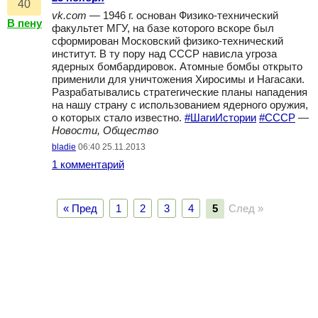
40
vk.com
— 1946 г. основан Физико-технический
В пену
факультет МГУ, на базе которого вскоре был
сформирован Московский физико-технический
институт. В ту пору над СССР нависла угроза
ядерных бомбардировок. Атомные бомбы открыто
применили для уничтожения Хиросимы и Нагасаки.
Разрабатывались стратегические планы нападения
на нашу страну с использованием ядерного оружия,
о которых стало известно.
#ШагиИстории
#СССР
—
Новости, Общество
bladie
06:40 25.11.2013
1 комментарий
« Пред
1
2
3
4
5
След »