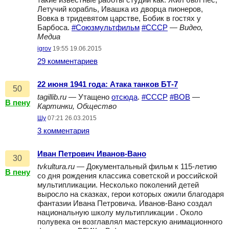
такие известные работы студии как: Жил был пёс,
Летучий корабль, Ивашка из дворца пионеров,
Вовка в тридевятом царстве, Бобик в гостях у
Барбоса.
#Союзмультфильм
#СССР
—
Видео,
Медиа
igrov
19:55 19.06.2015
29 комментариев
22 июня 1941 года: Атака танков БТ-7
50
tagillib.ru
— Утащено
отсюда
.
#СССР
#ВОВ
—
В пену
Картинки, Общество
Шу
07:21 26.03.2015
3 комментария
Иван Петрович Иванов-Вано
30
tvkultura.ru
— Документальный фильм к 115-летию
В пену
со дня рождения классика советской и российской
мультипликации. Несколько поколений детей
выросло на сказках, герои которых ожили благодаря
фантазии Ивана Петровича. Иванов-Вано создал
национальную школу мультипликации . Около
полувека он возглавлял мастерскую анимационного