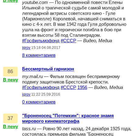
В пену
youtube.com
— По одноименной повести Елены
Ильиной о трагической судьбе самой молодой и
легендарной актрисы советского кино - Гуле
(Марионелле) Королевой, начавшей сниматься в
кино с 4-х лет. В мае 1942 года Гуля добровольно
ушла на фронт и героически погибла в бою при
взятии высоты 58 под Сталинградом.
#Госфильмофонд
#СССР
—
Видео, Медиа
igrov
15:18 04.08.2017
8 комментариев
Бессмертный гарнизон
86
my.mail.ru
— Фильм посвящен беспримерному
В пену
подвигу защитников Брестской крепости.
#Госфильмофонд
#СССР
1956
—
Видео, Медиа
igrov
11:22 25.09.2016
0 комментариев
"Броненосец "Потемкин": красное знамя
37
мирового кинематографа
В пену
tass.ru
— Ровно 90 лет назад, 24 декабря 1925 года,
состоялась премьера фильма "Броненосец