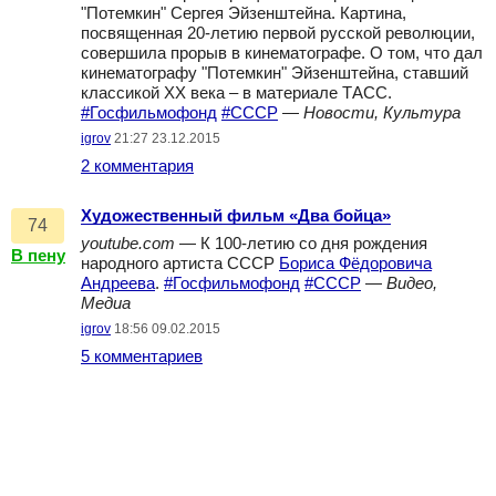
"Потемкин" Сергея Эйзенштейна. Картина,
посвященная 20-летию первой русской революции,
совершила прорыв в кинематографе. О том, что дал
кинематографу "Потемкин" Эйзенштейна, ставший
классикой XX века – в материале ТАСС.
#Госфильмофонд
#СССР
—
Новости, Культура
igrov
21:27 23.12.2015
2 комментария
Художественный фильм «Два бойца»
74
youtube.com
— К 100-летию со дня рождения
В пену
народного артиста СССР
Бориса Фёдоровича
Андреева
.
#Госфильмофонд
#СССР
—
Видео,
Медиа
igrov
18:56 09.02.2015
5 комментариев