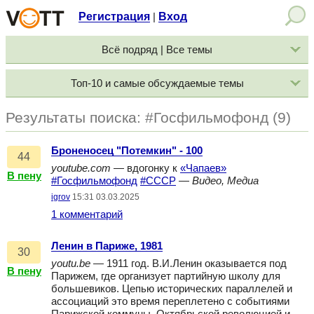
Регистрация
Вход
|
Всё подряд | Все темы
Топ-10 и самые обсуждаемые темы
Результаты поиска: #Госфильмофонд (9)
Броненосец "Потемкин" - 100
44
youtube.com
— вдогонку к
«Чапаев»
В пену
#Госфильмофонд
#СССР
—
Видео, Медиа
igrov
15:31 03.03.2025
1 комментарий
Ленин в Париже, 1981
30
youtu.be
— 1911 год. В.И.Ленин оказывается под
В пену
Парижем, где организует партийную школу для
большевиков. Цепью исторических параллелей и
ассоциаций это время переплетено с событиями