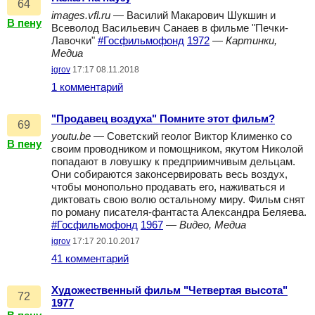
64
images.vfl.ru
— Василий Макарович Шукшин и
В пену
Всеволод Васильевич Санаев в фильме "Печки-
Лавочки"
#Госфильмофонд
1972
—
Картинки,
Медиа
igrov
17:17 08.11.2018
1 комментарий
"Продавец воздуха" Помните этот фильм?
69
youtu.be
— Советский геолог Виктор Клименко со
В пену
своим проводником и помощником, якутом Николой
попадают в ловушку к предприимчивым дельцам.
Они собираются законсервировать весь воздух,
чтобы монопольно продавать его, наживаться и
диктовать свою волю остальному миру. Фильм снят
по роману писателя-фантаста Александра Беляева.
#Госфильмофонд
1967
—
Видео, Медиа
igrov
17:17 20.10.2017
41 комментарий
Художественный фильм "Четвертая высота"
72
1977