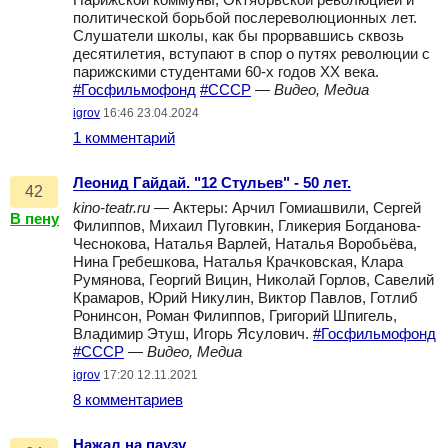
Парижской коммуны, Октябрьской революцией и
политической борьбой послереволюционных лет.
Слушатели школы, как бы прорвавшись сквозь
десятилетия, вступают в спор о путях революции с
парижскими студентами 60-х годов XX века.
#Госфильмофонд
#СССР
—
Видео, Медиа
igrov
16:46 23.04.2024
1 комментарий
Леонид Гайдай. "12 Стульев" - 50 лет.
42
kino-teatr.ru
— Актеры: Арчил Гомиашвили, Сергей
В пену
Филиппов, Михаил Пуговкин, Гликерия Богданова-
Чеснокова, Наталья Варлей, Наталья Воробьёва,
Нина Гребешкова, Наталья Крачковская, Клара
Румянова, Георгий Вицин, Николай Горлов, Савелий
Крамаров, Юрий Никулин, Виктор Павлов, Готлиб
Ронинсон, Роман Филиппов, Григорий Шпигель,
Владимир Этуш, Игорь Ясулович.
#Госфильмофонд
#СССР
—
Видео, Медиа
igrov
17:20 12.11.2021
8 комментариев
Нажал на паузу