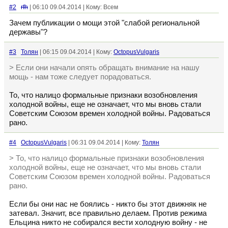
#2
rfh
| 06:10 09.04.2014 | Кому: Всем
Зачем публикации о мощи этой "слабой региональной
державы"?
#3
Толян
| 06:15 09.04.2014 | Кому:
OctopusVulgaris
> Если они начали опять обращать внимание на нашу
мощь - нам тоже следует порадоваться.
То, что налицо формальные признаки возобновления
холодной войны, еще не означает, что мы вновь стали
Советским Союзом времен холодной войны. Радоваться
рано.
#4
OctopusVulgaris
| 06:31 09.04.2014 | Кому:
Толян
> То, что налицо формальные признаки возобновления
холодной войны, еще не означает, что мы вновь стали
Советским Союзом времен холодной войны. Радоваться
рано.
Если бы они нас не боялись - никто бы этот движняк не
затевал. Значит, все правильно делаем. Против режима
Ельцина никто не собирался вести холодную войну - не