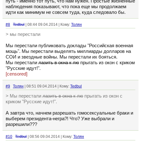
путь - именно тот путь, что нам нужен. Простые жизненные
наблюдения показывают, что пока еще мы продолжаем
идти как минимум не совсем туда, куда следовало бы.
#8
Tedbul
| 08:44 09.04.2014 | Кому:
Толян
> мы перестали
Мы перестали публиковать доклады "Российская военная
мощь". Мы перестали выделять миллиарды долларов на
СОИ и звездные войны. Мы перестали их бояться.
Мы перестали
лазить в окна к лю
прыгать из окон с криком
"Русские идут!".
[censored]
#9
Толян
| 08:51 09.04.2014 | Кому:
Tedbul
> Мы перестали
лазить в окна к лю
прыгать из окон с
криком "Русские идут!".
А завтра что, начнем разрешать гомосексуальные браки и
выберем президента-негра?! Что? Уже выбрали и
разрешили???
#10
Tedbul
| 08:56 09.04.2014 | Кому:
Толян