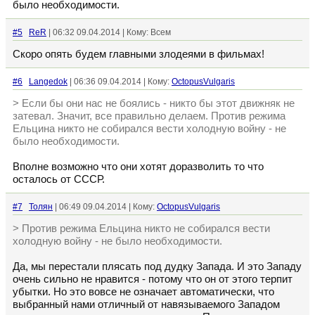
было необходимости.
#5
ReR
| 06:32 09.04.2014 | Кому: Всем
Скоро опять будем главными злодеями в фильмах!
#6
Langedok
| 06:36 09.04.2014 | Кому:
OctopusVulgaris
> Если бы они нас не боялись - никто бы этот движняк не
затевал. Значит, все правильно делаем. Против режима
Ельцина никто не собирался вести холодную войну - не
было необходимости.
Вполне возможно что они хотят доразволить то что
осталось от СССР.
#7
Толян
| 06:49 09.04.2014 | Кому:
OctopusVulgaris
> Против режима Ельцина никто не собирался вести
холодную войну - не было необходимости.
Да, мы перестали плясать под дудку Запада. И это Западу
очень сильно не нравится - потому что он от этого терпит
убытки. Но это вовсе не означает автоматически, что
выбранный нами отличный от навязываемого Западом