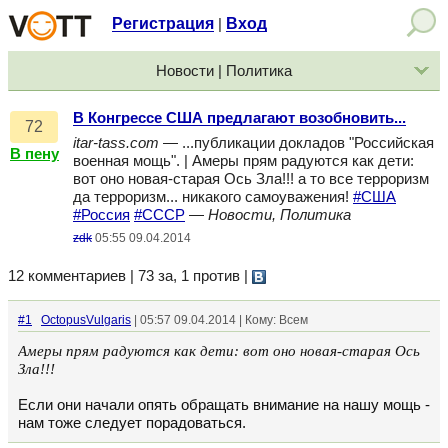
Регистрация
Вход
|
Новости | Политика
В Конгрессе США предлагают возобновить...
72
itar-tass.com
— ...публикации докладов "Российская
В пену
военная мощь". | Амеры прям радуются как дети:
вот оно новая-старая Ось Зла!!! а то все терроризм
да терроризм... никакого самоуважения!
#США
#Россия
#СССР
—
Новости, Политика
zdk
05:55 09.04.2014
12 комментариев | 73 за, 1 против
|
#1
OctopusVulgaris
| 05:57 09.04.2014 | Кому: Всем
Амеры прям радуются как дети: вот оно новая-старая Ось
Зла!!!
Если они начали опять обращать внимание на нашу мощь -
нам тоже следует порадоваться.