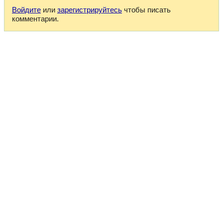
Войдите
или
зарегистрируйтесь
чтобы писать
комментарии.