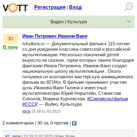
Регистрация
Вход
|
Видео | Культура
Иван Петрович Иванов-Вано
30
tvkultura.ru
— Документальный фильм к 115-летию
В пену
со дня рождения классика советской и российской
мультипликации. Несколько поколений детей
выросло на сказках, герои которых ожили благодаря
фантазии Ивана Петровича. Иванов-Вано создал
национальную школу мультипликации . Около
полувека он возглавлял мастерскую анимационного
фильма во ВГИКе. В фильме принимают участие
дочь Иванова-Вано Галина и известные
мультипликаторы Юрий Норштейн, Станислав
Соколов, Марина Курчевская.
#Союзмультфильм
#СССР
—
Видео, Культура
igrov
15:18 11.02.2015
2 комментария | 30 за, 0 против
|
#1
igrov
| 15:19 11.02.2015 | Кому: Всем