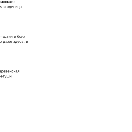
емецкого
жили единицы.
частия в боях
о даже здесь, в
еревенская
ретуши