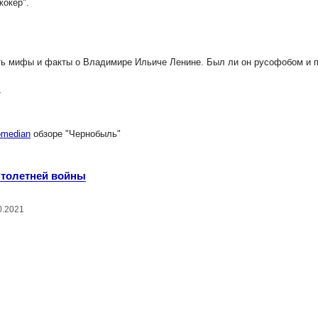
окер".
 мифы и факты о Владимире Ильиче Ленине. Был ли он русофобом и 
1
median
обзоре "Чернобыль"
Столетней войны
0.2021