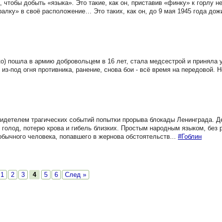
, чтобы добыть «языка». Это такие, как он, приставив «финку» к горлу н
ралку» в своё расположение… Это таких, как он, до 9 мая 1945 года до
 пошла в армию добровольцем в 16 лет, стала медсестрой и приняла у
из-под огня противника, ранение, снова бои - всё время на передовой. Н
идетелем трагических событий попытки прорыва блокады Ленинграда. Д
голод, потерю крова и гибель близких. Простым народным языком, без 
обычного человека, попавшего в жернова обстоятельств...
#Гоблин
1
2
3
4
5
6
След »