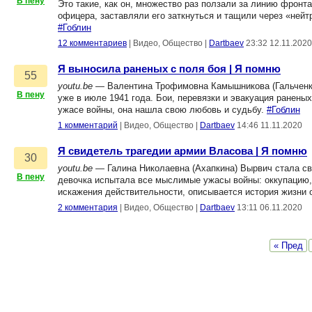
В пену
Это такие, как он, множество раз ползали за линию фронта
офицера, заставляли его заткнуться и тащили через «нейт
#Гоблин
12 комментариев
|
Видео, Общество
|
Dartbaev
23:32 12.11.2020
Я выносила раненых с поля боя | Я помню
55
youtu.be
— Валентина Трофимовна Камышникова (Гальченко)
В пену
уже в июле 1941 года. Бои, перевязки и эвакуация раненых 
ужасе войны, она нашла свою любовь и судьбу.
#Гоблин
1 комментарий
|
Видео, Общество
|
Dartbaev
14:46 11.11.2020
Я свидетель трагедии армии Власова | Я помню
30
youtu.be
— Галина Николаевна (Ахапкина) Вырвич стала св
В пену
девочка испытала все мыслимые ужасы войны: оккупацию, 
искажения действительности, описывается история жизни 
2 комментария
|
Видео, Общество
|
Dartbaev
13:11 06.11.2020
« Пред