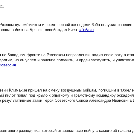
021
жевом пулемётчиком и после первой же недели боёв получил ранение. 
вовал в боях за Брянск, освобождал Киев.
#Гоблин
на Западном фронте на Ржевском направлении, водил свою роту в атак
 долгим, но он успел и ранение получить, и орден заслужить, и уничтожи
иоверсия
0
евич Климахин пришел на смену воздушным бойцам, погибшим в тяжел
й пилот попал под крыло к опытному и грамотному командиру эскадриль
е результативные атаки Героя Советского Союза Александра Ивановича 
онтового разведчика, который отвоевал всю войну с самого её начала д