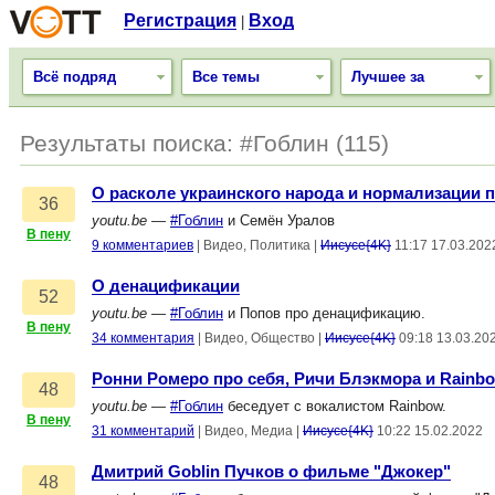
Регистрация
Вход
|
Всё подряд
Все темы
Лучшее за
Результаты поиска: #Гоблин (115)
О расколе украинского народа и нормализации 
36
youtu.be
—
#Гоблин
и Семён Уралов
В пену
9 комментариев
|
Видео, Политика
|
Иисусе{4K}
11:17 17.03.202
О денацификации
52
youtu.be
—
#Гоблин
и Попов про денацификацию.
В пену
34 комментария
|
Видео, Общество
|
Иисусе{4K}
09:18 13.03.20
Ронни Ромеро про себя, Ричи Блэкмора и Rainb
48
youtu.be
—
#Гоблин
беседует с вокалистом Rainbow.
В пену
31 комментарий
|
Видео, Медиа
|
Иисусе{4K}
10:22 15.02.2022
Дмитрий Goblin Пучков о фильме "Джокер"
48