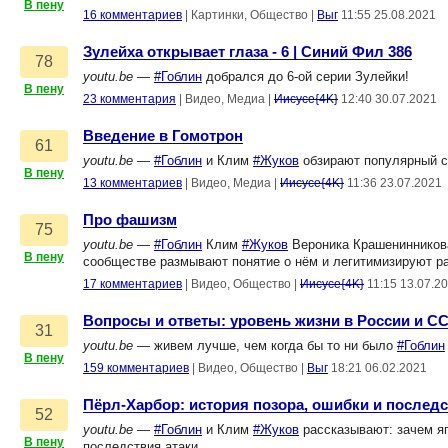
В пену
16 комментариев
|
Картинки, Общество
|
Выг
11:55 25.08.2021
Зулейха открывает глаза - 6 | Синий Фил 386
78
youtu.be
—
#Гоблин
добрался до 6-ой серии Зулейки!
В пену
23 комментария
|
Видео, Медиа
|
Иисусе{4K}
12:40 30.07.2021
Введение в Гомотрон
61
youtu.be
—
#Гоблин
и Клим
#Жуков
обзирают популярный с
В пену
13 комментариев
|
Видео, Медиа
|
Иисусе{4K}
11:36 23.07.2021
Про фашизм
75
youtu.be
—
#Гоблин
Клим
#Жуков
Вероника Крашенинникова
В пену
сообществе размывают понятие о нём и легитимизируют раз
17 комментариев
|
Видео, Общество
|
Иисусе{4K}
11:15 13.07.2
Вопросы и ответы: уровень жизни в России и С
31
youtu.be
— живем лучше, чем когда бы то ни было
#Гоблин
В пену
159 комментариев
|
Видео, Общество
|
Выг
18:21 06.02.2021
Пёрл-Харбор: история позора, ошибки и послед
52
youtu.be
—
#Гоблин
и Клим
#Жуков
рассказывают: зачем яп
В пену
последствия атаки.