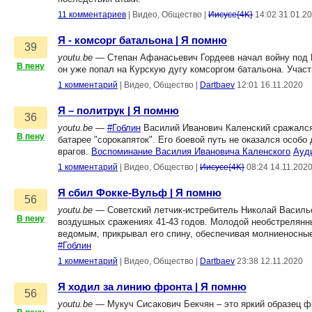
11 комментариев
|
Видео, Общество
|
Иисусе{4K}
14:02 31.01.2
Я - комсорг батальона | Я помню
39
youtu.be
— Степан Афанасьевич Гордеев начал войну под Р
В пену
он уже попал на Курскую дугу комсоргом батальона. Участ
1 комментарий
|
Видео, Общество
|
Dartbaev
12:01 16.11.2020
Я – политрук | Я помню
36
youtu.be
—
#Гоблин
Василий Иванович Каленский сражался 
В пену
батарее "сорокапяток". Его боевой путь не оказался особо
врагов.
Воспоминание Василия Ивановича Каленского
Ауд
1 комментарий
|
Видео, Общество
|
Иисусе{4K}
08:24 14.11.202
Я сбил Фокке-Вульф | Я помню
56
youtu.be
— Советский летчик-истребитель Николай Василь
В пену
воздушных сражениях 41-43 годов. Молодой необстрелянны
ведомым, прикрывал его спину, обеспечивая молниеносны
#Гоблин
1 комментарий
|
Видео, Общество
|
Dartbaev
23:38 12.11.2020
Я ходил за линию фронта | Я помню
56
youtu.be
— Мукуч Сисакович Бекчян – это яркий образец фр