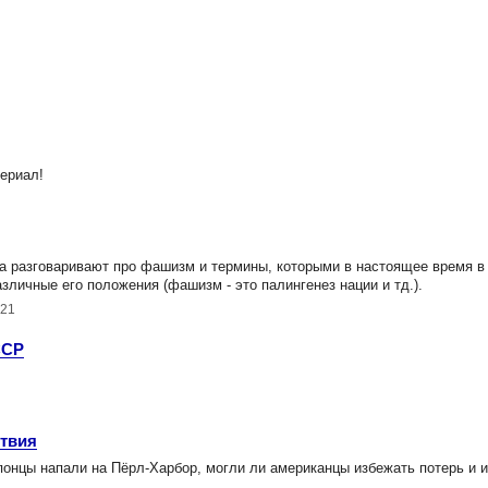
ериал!
 разговаривают про фашизм и термины, которыми в настоящее время в
личные его положения (фашизм - это палингенез нации и тд.).
021
ССР
ствия
онцы напали на Пёрл-Харбор, могли ли американцы избежать потерь и и