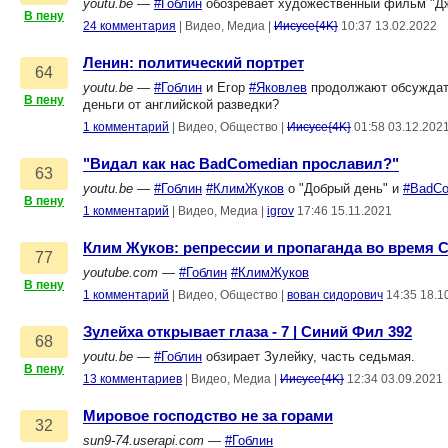
youtu.be
—
#Гоблин
обозревает художественный фильм "Дж
В пену
24 комментария
|
Видео, Медиа
|
Иисусе{4K}
10:37 13.02.2022
Ленин: политический портрет
64
youtu.be
—
#Гоблин
и Егор
#Яковлев
продолжают обсуждать
В пену
деньги от английской разведки?
1 комментарий
|
Видео, Общество
|
Иисусе{4K}
01:58 03.12.202
"Видал как нас BadComedian прославил?"
63
youtu.be
—
#Гоблин
#КлимЖуков
о "Добрый день" и
#BadCo
В пену
1 комментарий
|
Видео, Медиа
|
igrov
17:46 15.11.2021
Клим Жуков: репрессии и пропаганда во время 
77
youtube.com
—
#Гоблин
#КлимЖуков
В пену
1 комментарий
|
Видео, Общество
|
вован сидорович
14:35 18.1
Зулейха открывает глаза - 7 | Синий Фил 392
68
youtu.be
—
#Гоблин
обзирает Зулейку, часть седьмая.
В пену
13 комментариев
|
Видео, Медиа
|
Иисусе{4K}
12:34 03.09.2021
Мировое господство не за горами
32
sun9-74.userapi.com
—
#Гоблин