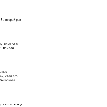
Во второй раз
у, служил в
ть немало
ейших
и, стал его
Выборнова.
о самого конца.