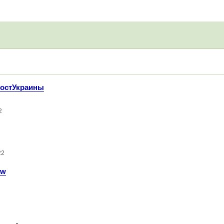
постУкраины
2
22
ow