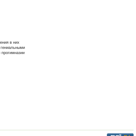
ения в них
х гениальными
и прогимназии