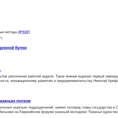
ные методы
#РКМП
21
цузской булки
.
утем увеличения рабочей недели. Такое мнение выразил первый зампре
ности, инновационному развитию и предпринимательству Николай Ареф
азачьих полков
льных казачьих подразделений, заявил полпред главы государства в С
Нальчике на Евразийском форуме казачьей молодежи "Казачье единство