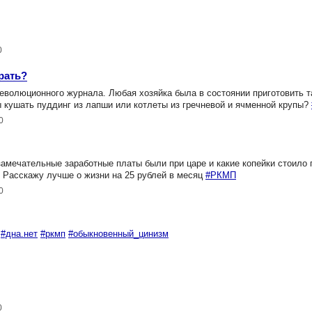
0
рать?
еволюционного журнала. Любая хозяйка была в состоянии приготовить т
 кушать пуддинг из лапши или котлеты из гречневой и ячменной крупы?
0
замечательные заработные платы были при царе и какие копейки стоило 
. Расскажу лучше о жизни на 25 рублей в месяц
#РКМП
0
#дна.нет
#ркмп
#обыкновенный_цинизм
0