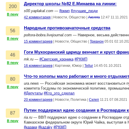
Директор школы №82 Е.Минаева на линии:
200
s00.yaplakal.com
—
#ркмп
#лучшие_люди
В пену
42 комментария
|
Новости, Общество
|
Акелла
12:47 11.11.2021
Народные противозачаточные средства
56
poltora-bobra.livejournal.com
— Наверное, весьма действен
В пену
15 комментариев
|
Новости, Общество
|
Трианон
05:01 02.10.20
Гоги Мухосранский царицу венчает и хруст фран
46
mk.ru
—
#Светския_хроника
#РКМП
В пену
16 комментариев
|
Картинки, Юмор
|
Tellur
14:45 01.10.2021
Что-то холопы мало работают и много отдыхают
80
ura.news
— Российская экономика может восстановиться п
В пену
комитета Госдумы по экономической политике, промышлен
#Депутаты
#Кто_это_сделал
20 комментариев
|
Новости, Политика
|
Склеп
11:21 07.08.2021
Путин поддержал идею создания в Росгвардии к
87
ria.ru
— ВВП поддержал идею о создании в Росгвардии отде
В пену
Кавказском федеральном округе Юрий Чайка, выступая в 
#казаки
#kazaky
#РКМП