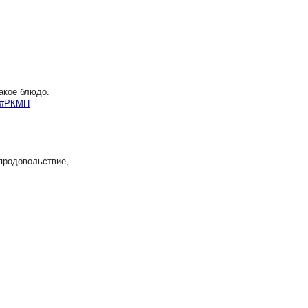
акое блюдо.
#РКМП
продовольствие,