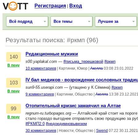
Регистрация
Вход
|
Всё подряд
Все темы
Лучшее за
Результаты поиска: #ркмп (96)
Редакционные мужики
140
s00.yaplakal.com
—
#письма_терешковой
#ркмп
В пену
10 комментариев
|
Картинки, Юмор
|
Акелла
03:08 23.01.2022
IV бал медиков - возрождение сословных тради
103
sun9-55.userapi.com
— (утащено у К.Сёмина)
#ркмп
В пену
9 комментариев
|
Картинки, Общество
|
Акелла
13:38 23.12.202
Отопительный кризис замаячил на Алтае
99
regnum-ru.turbopages.org
— Алтайский край стоит на пороге 
В пену
стало гораздо выгоднее отправлять свою продукцию за руб
#РКМП2.0
#недоедимновывезем
30 комментариев
|
Новости, Общество
|
Swend
07:22 30.11.2021