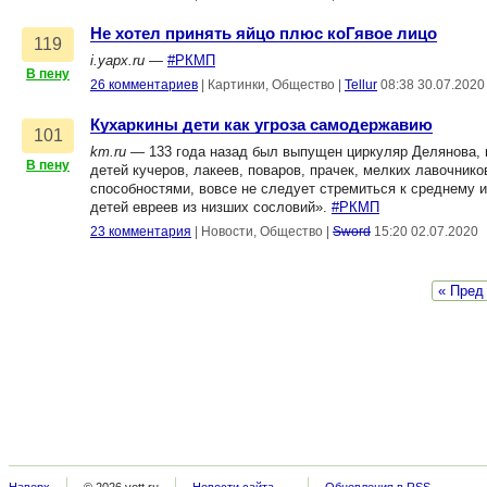
Не хотел принять яйцо плюс коГявое лицо
119
i.yapx.ru
—
#РКМП
В пену
26 комментариев
|
Картинки, Общество
|
Tellur
08:38 30.07.2020
Кухаркины дети как угроза самодержавию
101
km.ru
— 133 года назад был выпущен циркуляр Делянова, к
В пену
детей кучеров, лакеев, поваров, прачек, мелких лавочник
способностями, вовсе не следует стремиться к среднему 
детей евреев из низших сословий».
#РКМП
23 комментария
|
Новости, Общество
|
Sword
15:20 02.07.2020
« Пред