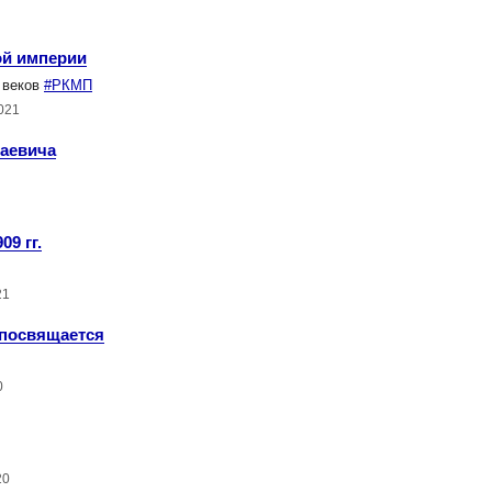
ой империи
 веков
#РКМП
021
лаевича
9 гг.
21
 посвящается
0
20