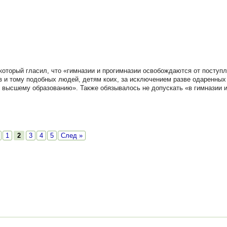
оторый гласил, что «гимназии и прогимназии освобождаются от поступл
ов и тому подобных людей, детям коих, за исключением разве одаренны
и высшему образованию». Также обязывалось не допускать «в гимназии 
1
2
3
4
5
След »