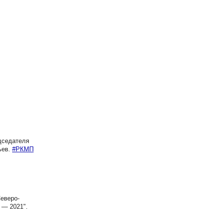
дседателя
ьев.
#РКМП
еверо-
 — 2021".