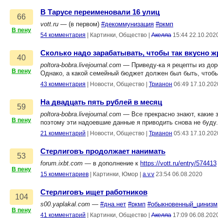
В Тарусе переименовали 16 улиц
66
vott.ru
— (в первом)
#декоммунизация
#ркмп
В пену
54 комментария
|
Картинки, Общество
|
Акелла
15:44 22.10.202
Сколько надо зарабатывать, чтобы так вкусно ж
40
poltora-bobra.livejournal.com
— Приведу-ка я рецепты из дор
В пену
Однако, а какой семейный бюджет должен был быть, чтобы
43 комментария
|
Новости, Общество
|
Трианон
06:49 17.10.202
На двадцать пять рублей в месяц
59
poltora-bobra.livejournal.com
— Все прекрасно знают, какие 
В пену
поэтому эти надоевшие данные я приводить снова не буду
21 комментарий
|
Новости, Общество
|
Трианон
05:43 17.10.202
Стерлиговъ продолжает нанимать
53
forum.ixbt.com
— в дополнение к
https://vott.ru/entry/574413
В пену
15 комментариев
|
Картинки, Юмор
|
a.v.v
23:54 06.08.2020
Стерлиговъ ищет работников
104
s00.yaplakal.com
—
#дна.нет
#ркмп
#обыкновенный_цинизм
В пену
41 комментарий
|
Картинки, Общество
|
Акелла
17:09 06.08.202