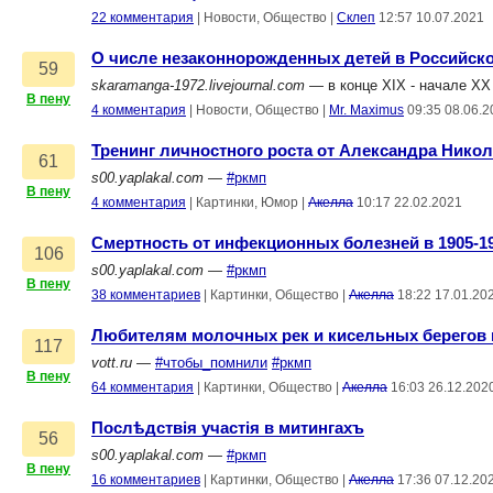
22 комментария
|
Новости, Общество
|
Склеп
12:57 10.07.2021
О числе незаконнорожденных детей в Российск
59
skaramanga-1972.livejournal.com
— в конце XIX - начале XX
В пену
4 комментария
|
Новости, Общество
|
Mr. Maximus
09:35 08.06.2
Тренинг личностного роста от Александра Нико
61
s00.yaplakal.com
—
#ркмп
В пену
4 комментария
|
Картинки, Юмор
|
Акелла
10:17 22.02.2021
Смертность от инфекционных болезней в 1905-190
106
s00.yaplakal.com
—
#ркмп
В пену
38 комментариев
|
Картинки, Общество
|
Акелла
18:22 17.01.20
Любителям молочных рек и кисельных берегов
117
vott.ru
—
#чтобы_помнили
#ркмп
В пену
64 комментария
|
Картинки, Общество
|
Акелла
16:03 26.12.202
Послѣдствiя участiя в митингахъ
56
s00.yaplakal.com
—
#ркмп
В пену
16 комментариев
|
Картинки, Общество
|
Акелла
17:36 07.12.20