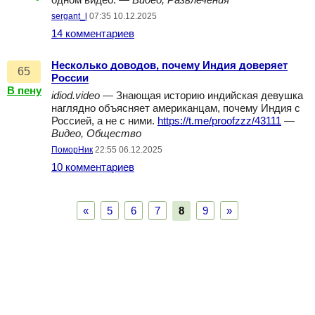
одном видео. —
Видео, Развлечения
sergant_l
07:35 10.12.2025
14 комментариев
Несколько доводов, почему Индия доверяет
65
России
В пену
idiod.video
— Знающая историю индийская девушка
наглядно объясняет американцам, почему Индия с
Россией, а не с ними.
https://t.me/proofzzz/43111
—
Видео, Общество
ПоморНик
22:55 06.12.2025
10 комментариев
«
5
6
7
8
9
»