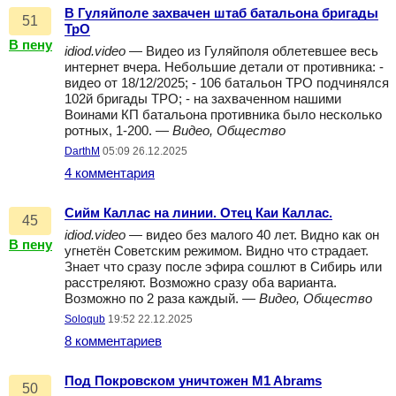
В Гуляйполе захвачен штаб батальона бригады
51
ТрО
В пену
idiod.video
— Видео из Гуляйполя облетевшее весь
интернет вчера. Небольшие детали от противника: -
видео от 18/12/2025; - 106 батальон ТРО подчинялся
102й бригады ТРО; - на захваченном нашими
Воинами КП батальона противника было несколько
ротных, 1-200. —
Видео, Общество
DarthM
05:09 26.12.2025
4 комментария
Сийм Каллас на линии. Отец Каи Каллас.
45
idiod.video
— видео без малого 40 лет. Видно как он
В пену
угнетён Советским режимом. Видно что страдает.
Знает что сразу после эфира сошлют в Сибирь или
расстреляют. Возможно сразу оба варианта.
Возможно по 2 раза каждый. —
Видео, Общество
Soloqub
19:52 22.12.2025
8 комментариев
Под Покровском уничтожен M1 Abrams
50