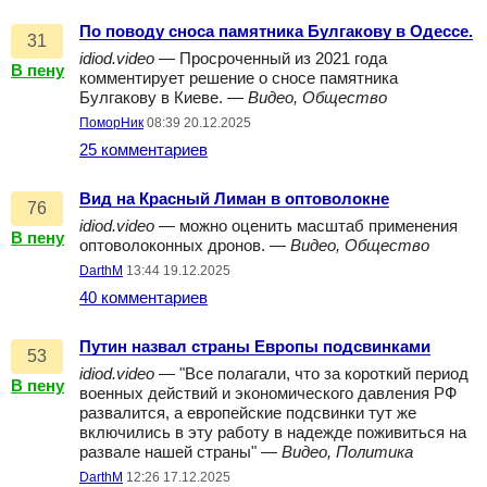
По поводу сноса памятника Булгакову в Одессе.
31
idiod.video
— Просроченный из 2021 года
В пену
комментирует решение о сносе памятника
Булгакову в Киеве. —
Видео, Общество
ПоморНик
08:39 20.12.2025
25 комментариев
Вид на Красный Лиман в оптоволокне
76
idiod.video
— можно оценить масштаб применения
В пену
оптоволоконных дронов. —
Видео, Общество
DarthM
13:44 19.12.2025
40 комментариев
Путин назвал страны Европы подсвинками
53
idiod.video
— "Все полагали, что за короткий период
В пену
военных действий и экономического давления РФ
развалится, а европейские подсвинки тут же
включились в эту работу в надежде поживиться на
развале нашей страны" —
Видео, Политика
DarthM
12:26 17.12.2025