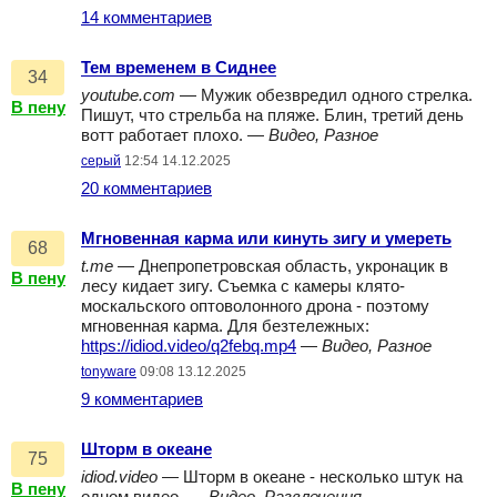
14 комментариев
Тем временем в Сиднее
34
youtube.com
— Мужик обезвредил одного стрелка.
В пену
Пишут, что стрельба на пляже. Блин, третий день
вотт работает плохо. —
Видео, Разное
серый
12:54 14.12.2025
20 комментариев
Мгновенная карма или кинуть зигу и умереть
68
t.me
— Днепропетровская область, укронацик в
В пену
лесу кидает зигу. Съемка с камеры клято-
москальского оптоволонного дрона - поэтому
мгновенная карма. Для безтележных:
https://idiod.video/q2febq.mp4
—
Видео, Разное
tonyware
09:08 13.12.2025
9 комментариев
Шторм в океане
75
idiod.video
— Шторм в океане - несколько штук на
В пену