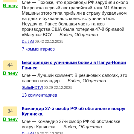
t.me
— Похоже, что дроноводы РФ зарубили около
В пену
Покровска первый австралийский танк M1 Abrams.
Машины этого типа прибыли в страну буквальном
на днях и буквально с колес вступили в бой.
Неудачно. Ранее большая часть танков
производства США была потеряна 47-й бригадой
«Магура» ВСУ. —
Видео, Общество
DarthM
09:42 22.12.2025
7 комментариев
Беспорядки с уличными боями в Папуа-Новой
44
Гвинее
В пену
t.me
— Лучший коммент: В резиновых сапогах, это
наверно командир. —
Видео, Общество
Stalin[HDTV]
00:29 22.12.2025
13 комментариев
Командир 27-й омсбр РФ об обстановке вокруг
34
Купянска.
В пену
t.me
— Командир 27-й омсбр РФ об обстановке
вокруг Купянска. —
Видео, Общество
DarthM
15:23 21.12.2025