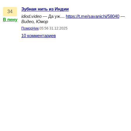
Зубная нить из Индии
34
idiod.video
— Да уж....
https://t.me/savanichi/58040
—
В пену
Видео, Юмор
ПоморНик
05:56 31.12.2025
10 комментариев