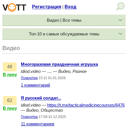
Регистрация
Вход
|
Видео | Все темы
Топ-10 и самые обсуждаемые темы
Видео
Многоразовая праздничная игрушка
48
idiod.video
— .... —
Видео, Разное
В пену
ПоморНик
15:11 01.01.2026
1 комментарий
Я русский солдат...
62
idiod.video
—
https://t.me/tacticalmedicinecourses/6476
В пену
—
Видео, Общество
ПоморНик
17:59 31.12.2025
11 комментариев