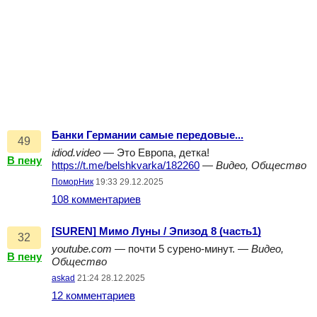
Банки Германии самые передовые...
49
idiod.video
— Это Европа, детка!
В пену
https://t.me/belshkvarka/182260
—
Видео, Общество
ПоморНик
19:33 29.12.2025
108 комментариев
[SUREN] Мимо Луны / Эпизод 8 (часть1)
32
youtube.com
— почти 5 сурено-минут. —
Видео,
В пену
Общество
askad
21:24 28.12.2025
12 комментариев