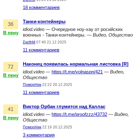
18 комментариев
Танки-контейнеры
36
idiod.video
— Очередное ноу-хау от росийских
В пену
военных - Танки-контейнеры. —
Видео, Общество
DarthM
07:40 21.12.2025
11 комментариев
Наконец появилась нормальная листовка [R]
72
idiod.video
—
https://t.me/volnaspn/421
—
Видео,
В пену
Общество
ПоморНик
22:22 20.12.2025
11 комментариев
Виктор Орбан глумится над Каллас
41
idiod.video
—
https://t.me/proofzzz/43732
—
Видео,
В пену
Общество
ПоморНик
22:16 20.12.2025
3 комментария