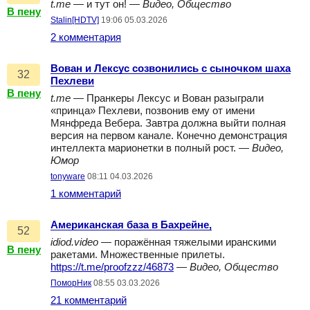
t.me
— и тут он! —
Видео, Общество
В пену
Stalin[HDTV]
19:06 05.03.2026
2 комментария
Вован и Лексус созвонились с сыночком шаха
32
Пехлеви
В пену
t.me
— Пранкеры Лексус и Вован разыграли
«принца» Пехлеви, позвонив ему от имени
Мянфреда Вебера. Завтра должна выйти полная
версия на первом канале. Конечно демонстрация
интеллекта марионетки в полный рост. —
Видео,
Юмор
tonyware
08:11 04.03.2026
1 комментарий
Американская база в Бахрейне,
52
idiod.video
— поражённая тяжелыми иранскими
В пену
ракетами. Множественные прилеты.
https://t.me/proofzzz/46873
—
Видео, Общество
ПоморНик
08:55 03.03.2026
21 комментарий