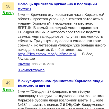
Помощь прилетела буквально в последний
58
момент
В пену
t.me
— Временно окупированная часть Херсонской
области, простого украинца пытаются затолкать в
машину "Укрпочты"(!) людоловы из местного
ЛГБТЦК. В самый последний момент прилетает
FPV-дрон наших, с которого собственно ведется
сьемка, жертва людоловов получает возможность
сбежать. Три упыря-людолова к сожалению тоже
сбежали, но четвертый ублюдок уже больше никого
никогда не похитит. Для безтележных:
https://files.catbox.moe/yuh5md.mp4
—
Видео,
Политика
tonyware
06:19 28.02.2026
0 комментариев
В оккупированном фашистами Харькове люди
49
возложили цветы
В пену
t.me
— "Сегодня, 27 февраля, в четвёртую
годовщину трагедии, в оккупированном фашистами
Харькове русские люди возложили цветы в школе
№134 в память о воинах 2-й ОБрСпН Вооруженных