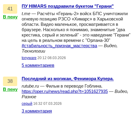
ПУ HIMARS поздравили букетом "Герани"
41
t.me
— Расчёты «Герань-2» войск БПС уничтожили
В пену
огневую позицию РЗСО «Химарс» в Харьковской
области. Видео маленькое, просматривается в
браузере. Насколько я понимаю, знаменитые "два
крестика, серый и зеленый" - это наведение "Герани"
на цель в реальном времени с "Орлана-30"
#стабильность_признак_мастерства
—
Видео,
Технологии
tonyware
20:12 08.03.2026
5 комментариев
Последний из могикан, Фенимора Купера.
38
rutube.ru
— Фильм в переводе Гоблина.
В пену
https://oper.ru/news/read.php?t=1051627935
—
Видео,
Разное
серый
16:32 07.03.2026
3 комментария