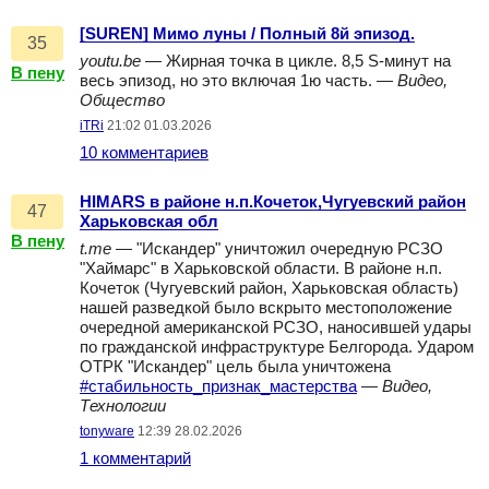
[SUREN] Мимо луны / Полный 8й эпизод.
35
youtu.be
— Жирная точка в цикле. 8,5 S-минут на
В пену
весь эпизод, но это включая 1ю часть. —
Видео,
Общество
iTRi
21:02 01.03.2026
10 комментариев
HIMARS в районе н.п.Кочеток,Чугуевский район
47
Харьковская обл
В пену
t.me
— "Искандер" уничтожил очередную РСЗО
"Хаймарс" в Харьковской области. В районе н.п.
Кочеток (Чугуевский район, Харьковская область)
нашей разведкой было вскрыто местоположение
очередной американской РСЗО, наносившей удары
по гражданской инфраструктуре Белгорода. Ударом
ОТРК "Искандер" цель была уничтожена
#стабильность_признак_мастерства
—
Видео,
Технологии
tonyware
12:39 28.02.2026
1 комментарий