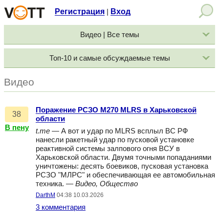
Регистрация
Вход
|
Видео | Все темы
Топ-10 и самые обсуждаемые темы
Видео
Поражение РСЗО M270 MLRS в Харьковской
38
области
В пену
t.me
— А вот и удар по MLRS всплыл ВС РФ
нанесли ракетный удар по пусковой установке
реактивной системы залпового огня ВСУ в
Харьковской области. Двумя точными попаданиями
уничтожены: десять боевиков, пусковая установка
РСЗО "МЛРС" и обеспечивающая ее автомобильная
техника. —
Видео, Общество
DarthM
04:38 10.03.2026
3 комментария