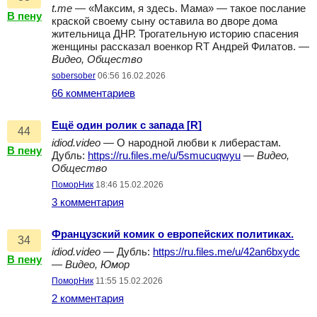
t.me
— «Максим, я здесь. Мама» — такое послание
В пену
краской своему сыну оставила во дворе дома
жительница ДНР. Трогательную историю спасения
женщины рассказал военкор RT Андрей Филатов. —
Видео, Общество
sobersober
06:56 16.02.2026
66 комментариев
Ещё один ролик с запада [R]
44
idiod.video
— О народной любви к либерастам.
В пену
Дубль:
https://ru.files.me/u/5smucuqwyu
—
Видео,
Общество
ПоморНик
18:46 15.02.2026
3 комментария
Французский комик о европейских политиках.
34
idiod.video
— Дубль:
https://ru.files.me/u/42an6bxydc
В пену
—
Видео, Юмор
ПоморНик
11:55 15.02.2026
2 комментария