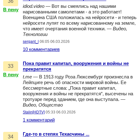
36
idiod.video
— Вот вы смеялись над нашими
В пену
нарисованными самолетами - а это работает!
Военщина США положилась на нейросети - и теперь
нейросети лупят по всему нарисованному на земле,
что имеет очертания военной техники. —
Видео,
Технологии
sergant_l
06:05 06.03.2026
10 комментариев
Пока правит капитал, вооружения и войны не
33
прекратятся
В пену
t.me
— В 1913 году Роза Люксембург произнесла в
Лейпциге речь об опасности мировой войны. Ее
бессмертные слова: „Пока правит капитал,
вооружения и войны не прекратятся“, высечены на
тротуаре перед зданием, где она выступала. —
Видео, Общество
Stalin[HDTV]
05:33 06.03.2026
1 комментарий
Где-то в степях Техасчины ...
34