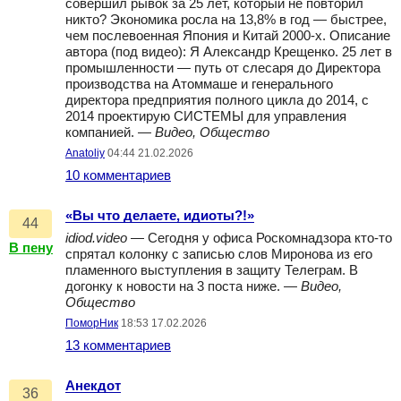
совершил рывок за 25 лет, который не повторил
никто? Экономика росла на 13,8% в год — быстрее,
чем послевоенная Япония и Китай 2000-х. Описание
автора (под видео): Я Александр Крещенко. 25 лет в
промышленности — путь от слесаря до Директора
производства на Атоммаше и генерального
директора предприятия полного цикла до 2014, с
2014 проектирую СИСТЕМЫ для управления
компанией. —
Видео, Общество
Anatoliy
04:44 21.02.2026
10 комментариев
«Вы что делаете, идиоты?!»
44
idiod.video
— Сегодня у офиса Роскомнадзора кто-то
В пену
спрятал колонку с записью слов Миронова из его
пламенного выступления в защиту Телеграм. В
догонку к новости на 3 поста ниже. —
Видео,
Общество
ПоморНик
18:53 17.02.2026
13 комментариев
Анекдот
36