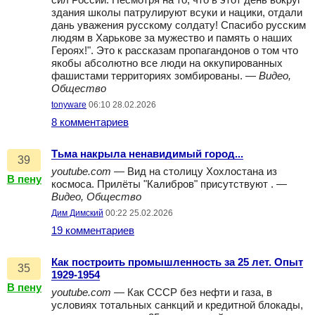
сил России. Несмотря на то, что в этот день вокруг
здания школы патрулируют всуки и нацики, отдали
дань уважения русскому солдату! Спасибо русским
людям в Харькове за мужество и память о наших
Героях!". Это к рассказам пропагандонов о том что
якобы абсолютно все люди на оккупированных
фашистами территориях зомбированы. —
Видео,
Общество
tonyware
06:10 28.02.2026
8 комментариев
Тьма накрыла ненавидимый город...
39
youtube.com
— Вид на столицу Хохлостана из
В пену
космоса. Прилёты "Калибров" присутствуют . —
Видео, Общество
Дим Димский
00:22 25.02.2026
19 комментариев
Как построить промышленность за 25 лет. Опыт
35
1929-1954
В пену
youtube.com
— Как СССР без нефти и газа, в
условиях тотальных санкций и кредитной блокады,