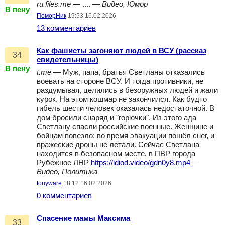
ru.files.me
— .... —
Видео, Юмор
В пену
ПоморНик
19:53 16.02.2026
13 комментариев
Как фашисты загоняют людей в ВСУ (рассказ
34
свидетельницы)
В пену
t.me
— Муж, папа, братья Светланы отказались
воевать на стороне ВСУ. И тогда противники, не
раздумывая, целились в безоружных людей и жали
курок. На этом кошмар не закончился. Как будто
гибель шести человек оказалась недостаточной. В
дом бросили снаряд и "горючки". Из этого ада
Светлану спасли российские военные. Женщине и
бойцам повезло: во время эвакуации пошёл снег, и
вражеские дроны не летали. Сейчас Светлана
находится в безопасном месте, в ПВР города
Рубежное ЛНР
https://idiod.video/gdn0y8.mp4
—
Видео, Политика
tonyware
18:12 16.02.2026
0 комментариев
Спасение мамы Максима
33