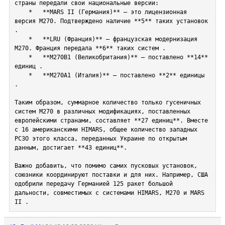
страны передали свои национальные версии:

    *   **MARS II (Германия)** — это лицензионная 
версия M270. Подтверждено наличие **5** таких установок 
.

    *   **LRU (Франция)** — французская модернизация 
M270. Франция передала **6** таких систем .

    *   **M270B1 (Великобритания)** — поставлено **14** 
единиц .

    *   **M270A1 (Италия)** — поставлено **2** единицы 
.

Таким образом, суммарное количество только гусеничных 
систем M270 в различных модификациях, поставленных 
европейскими странами, составляет **27 единиц**. Вместе 
с 16 американскими HIMARS, общее количество западных 
РСЗО этого класса, переданных Украине по открытым 
данным, достигает **43 единиц**.

Важно добавить, что помимо самих пусковых установок, 
союзники координируют поставки и для них. Например, США 
одобрили передачу Германией 125 ракет большой 
дальности, совместимых с системами HIMARS, M270 и MARS 
II .