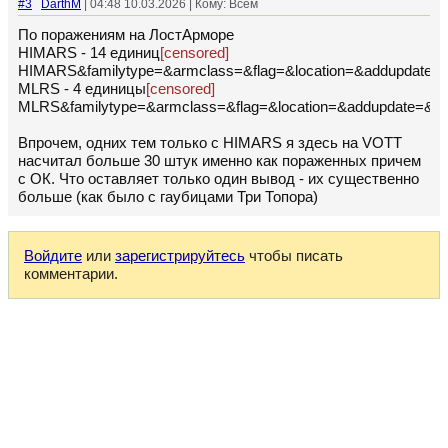
#3
DarthM
| 04:48 10.03.2026 | Кому: Всем
По поражениям на ЛостАрморе
HIMARS - 14 единиц
[censored]
HIMARS&familytype=&armclass=&flag=&location=&addupdate=&
MLRS - 4 единицы
[censored]
MLRS&familytype=&armclass=&flag=&location=&addupdate=&da
Впрочем, одних тем только с HIMARS я здесь на VOTT
насчитал больше 30 штук именно как пораженных причем
с ОК. Что оставляет только один вывод - их существенно
больше (как было с гаубицами Три Топора)
Войдите
или
зарегистрируйтесь
чтобы писать
комментарии.