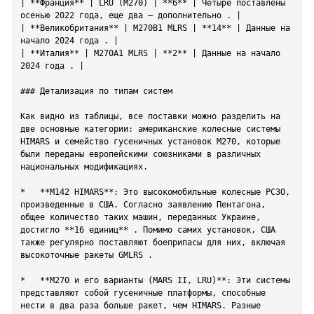
| **Франция** | LRU (M270) | **6** | Четыре поставлены 
осенью 2022 года, еще два — дополнительно . |

| **Великобритания** | M270B1 MLRS | **14** | Данные на 
начало 2024 года . |

| **Италия** | M270A1 MLRS | **2** | Данные на начало 
2024 года . |

### Детализация по типам систем

Как видно из таблицы, все поставки можно разделить на 
две основные категории: американские колесные системы 
HIMARS и семейство гусеничных установок M270, которые 
были переданы европейскими союзниками в различных 
национальных модификациях.

*   **M142 HIMARS**: Это высокомобильные колесные РСЗО, 
произведенные в США. Согласно заявлению Пентагона, 
общее количество таких машин, переданных Украине, 
достигло **16 единиц** . Помимо самих установок, США 
также регулярно поставляют боеприпасы для них, включая 
высокоточные ракеты GMLRS .

*   **M270 и его варианты (MARS II, LRU)**: Эти системы 
представляют собой гусеничные платформы, способные 
нести в два раза больше ракет, чем HIMARS. Разные 