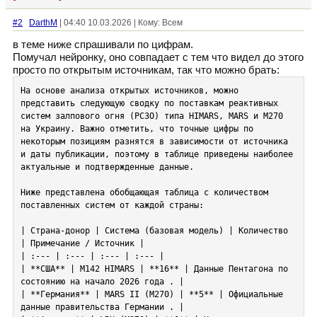
#2
DarthM
| 04:40 10.03.2026 | Кому: Всем
в теме ниже спрашивали по цифрам.
Помучал нейронку, оно совпадает с тем что видел до этого
просто по открытым источникам, так что можно брать:
На основе анализа открытых источников, можно 
представить следующую сводку по поставкам реактивных 
систем залпового огня (РСЗО) типа HIMARS, MARS и M270 
на Украину. Важно отметить, что точные цифры по 
некоторым позициям разнятся в зависимости от источника 
и даты публикации, поэтому в таблице приведены наиболее 
актуальные и подтвержденные данные.

Ниже представлена обобщающая таблица с количеством 
поставленных систем от каждой страны:

| Страна-донор | Система (базовая модель) | Количество 
| Примечание / Источник |

| :--- | :--- | :--- | :--- |

| **США** | M142 HIMARS | **16** | Данные Пентагона по 
состоянию на начало 2026 года . |

| **Германия** | MARS II (M270) | **5** | Официальные 
данные правительства Германии . |
