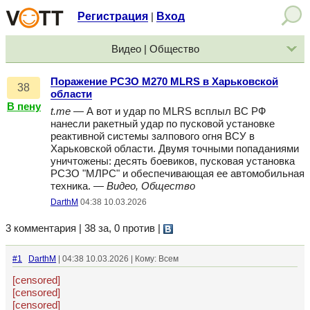
Регистрация
Вход
|
Видео | Общество
Поражение РСЗО M270 MLRS в Харьковской
38
области
В пену
t.me
— А вот и удар по MLRS всплыл ВС РФ
нанесли ракетный удар по пусковой установке
реактивной системы залпового огня ВСУ в
Харьковской области. Двумя точными попаданиями
уничтожены: десять боевиков, пусковая установка
РСЗО "МЛРС" и обеспечивающая ее автомобильная
техника. —
Видео, Общество
DarthM
04:38 10.03.2026
3 комментария | 38 за, 0 против
|
#1
DarthM
| 04:38 10.03.2026 | Кому: Всем
[censored]
[censored]
[censored]