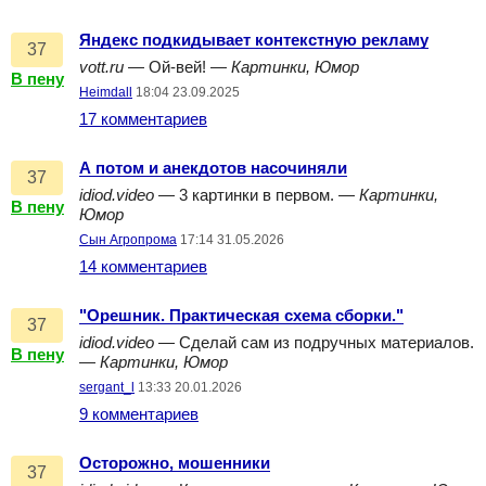
Яндекс подкидывает контекстную рекламу
37
vott.ru
— Ой-вей! —
Картинки, Юмор
В пену
Heimdall
18:04 23.09.2025
17 комментариев
А потом и анекдотов насочиняли
37
idiod.video
— 3 картинки в первом. —
Картинки,
В пену
Юмор
Сын Агропрома
17:14 31.05.2026
14 комментариев
"Орешник. Практическая схема сборки."
37
idiod.video
— Сделай сам из подручных материалов.
В пену
—
Картинки, Юмор
sergant_l
13:33 20.01.2026
9 комментариев
Осторожно, мошенники
37