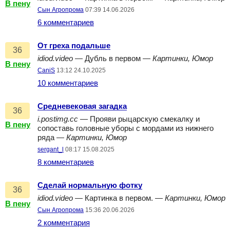
В пену
Сын Агропрома
07:39 14.06.2026
6 комментариев
От греха подальше
36
idiod.video
— Дубль в первом —
Картинки, Юмор
В пену
CaniS
13:12 24.10.2025
10 комментариев
Средневековая загадка
36
i.postimg.cc
— Прояви рыцарскую смекалку и
В пену
сопоставь головные уборы с мордами из нижнего
ряда —
Картинки, Юмор
sergant_l
08:17 15.08.2025
8 комментариев
Сделай нормальную фотку
36
idiod.video
— Картинка в первом. —
Картинки, Юмор
В пену
Сын Агропрома
15:36 20.06.2026
2 комментария