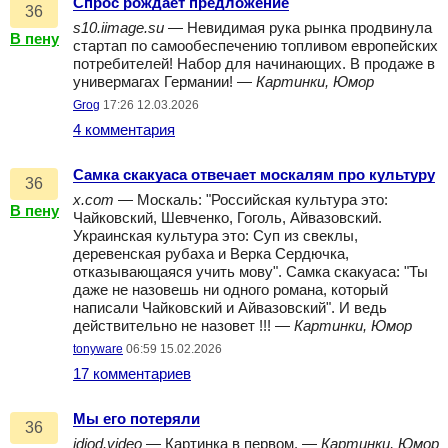
Спрос рождает предложение
36
s10.iimage.su
— Невидимая рука рынка продвинула
В пену
стартап по самообеспечению топливом европейских
потребителей! Набор для начинающих. В продаже в
универмагах Германии! —
Картинки, Юмор
Grog
17:26 12.03.2026
4 комментария
Самка скакуаса отвечает москалям про культуру
36
x.com
— Москаль: "Российская культура это:
В пену
Чайковский, Шевченко, Гоголь, Айвазовский.
Украинская культура это: Суп из свеклы,
деревенская рубаха и Верка Сердючка,
отказывающаяся учить мову". Самка скакуаса: "Ты
даже не назовешь ни одного романа, который
написали Чайковский и Айвазовский". И ведь
действительно не назовет !!! —
Картинки, Юмор
tonyware
06:59 15.02.2026
17 комментариев
Мы его потеряли
36
idiod.video
— Картинка в первом. —
Картинки, Юмор