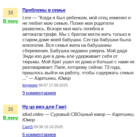
Проблемы в семье
38
t.me
— "Когда я был ребенком, мой отец изменял и
В пену
не любил мою семью. Позже мои родители
развелись. Вскоре моя мать погибла в
автокатастрофе. Мы с братом могли жить только в
старом доме моей бабушки. Сестра бабушки была
алкоголик. Вся семья жила на бабушкины
сбережения. Бабушка недавно умерла. Мой дядя
Энди изо дня в день еле удерживает себя от
тюрьмы. Мой брат ушел из дома и больше с нами не
разговаривает. Папе, которому сейчас 73 года,
пришлось выйти на работу, чтобы содержать семью
..." —
Картинки, Юмор
tonyware
06:07 17.09.2025
9 комментариев
Ну цэ вжэ для Гаагi
38
idiod.video
— Суровый СВОшный юмор —
Картинки,
В пену
Юмор
CaniS
09:38 10.10.2025
6 комментариев