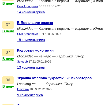
idiod.video
— Картинка в первом. —
Картинки, Юмор
В пену
Сын Агропрома
10:13 13.06.2026
14 комментариев
В Ярославле опасно
37
idiod.video
— Картинка в первом. —
Картинки, Юмор
В пену
Сын Агропрома
11:17 28.05.2026
18 комментариев
Кадровая моногамия
37
idiod.video
— не надо —
Картинки, Юмор
В пену
Soloqub
17:22 05.01.2026
13 комментариев
Украина от слова "украсть": 25 вибраторов
36
i.postimg.cc
— —
Картинки, Юмор
В пену
tonyware
18:59 22.12.2025
9 комментариев