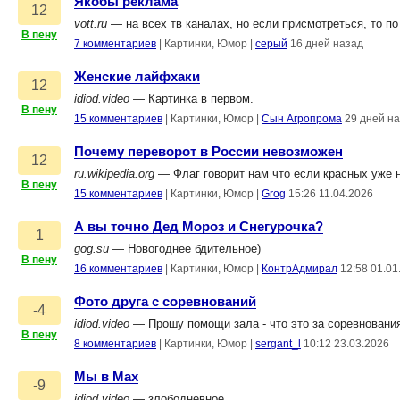
Якобы реклама
12
vott.ru
— на всех тв каналах, но если присмотреться, то по
В пену
7 комментариев
|
Картинки, Юмор
|
серый
16 дней назад
Женские лайфхаки
12
idiod.video
— Картинка в первом.
В пену
15 комментариев
|
Картинки, Юмор
|
Сын Агропрома
29 дней н
Почему переворот в России невозможен
12
ru.wikipedia.org
— Флаг говорит нам что если красных уже н
В пену
15 комментариев
|
Картинки, Юмор
|
Grog
15:26 11.04.2026
А вы точно Дед Мороз и Снегурочка?
1
gog.su
— Новогоднее бдительное)
В пену
16 комментариев
|
Картинки, Юмор
|
КонтрАдмирал
12:58 01.01
Фото друга с соревнований
-4
idiod.video
— Прошу помощи зала - что это за соревновани
В пену
8 комментариев
|
Картинки, Юмор
|
sergant_l
10:12 23.03.2026
Мы в Max
-9
idiod.video
— злободневное