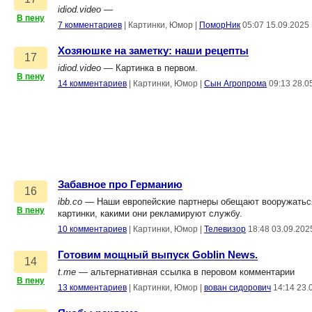
idiod.video
—
В пену
7 комментариев
|
Картинки, Юмор
|
ПоморНик
05:07 15.09.2025
Хозяюшке на заметку: наши рецепты
17
idiod.video
— Картинка в первом.
В пену
14 комментариев
|
Картинки, Юмор
|
Сын Агропрома
09:13 28.0
Забавное про Германию
16
ibb.co
— Наши европейские партнеры обещают вооружаться 
В пену
картинки, какими они рекламируют службу.
10 комментариев
|
Картинки, Юмор
|
Телевизор
18:48 03.09.202
Готовим мощный выпуск Goblin News.
14
t.me
— альтернативная ссылка в перовом комментарии
В пену
13 комментариев
|
Картинки, Юмор
|
вован сидорович
14:14 23.