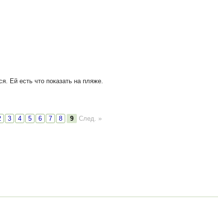
я. Ей есть что показать на пляже.
2
3
4
5
6
7
8
9
След. »