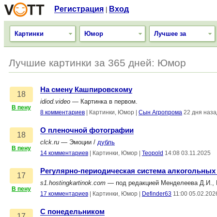
Регистрация
Вход
|
Картинки
Юмор
Лучшее за
Лучшие картинки за 365 дней: Юмор
На смену Кашпировскому
18
idiod.video
— Картинка в первом.
В пену
8 комментариев
|
Картинки, Юмор
|
Сын Агропрома
22 дня наза
О пленочной фотографии
18
clck.ru
— Эмоции /
дубль
В пену
14 комментариев
|
Картинки, Юмор
|
Teopold
14:08 03.11.2025
Регулярно-периодическая система алкогольных
17
s1.hostingkartinok.com
— под редакцией Менделеева Д.И., 
В пену
17 комментариев
|
Картинки, Юмор
|
Definder63
11:00 05.02.202
С понедельником
17