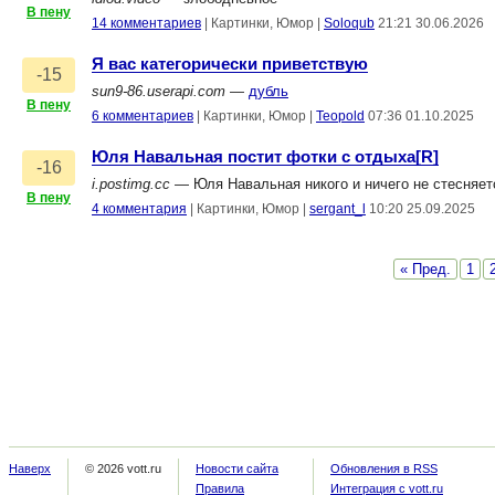
В пену
14 комментариев
|
Картинки, Юмор
|
Soloqub
21:21 30.06.2026
Я вас категорически приветствую
-15
sun9-86.userapi.com
—
дубль
В пену
6 комментариев
|
Картинки, Юмор
|
Teopold
07:36 01.10.2025
Юля Навальная постит фотки с отдыха[R]
-16
i.postimg.cc
— Юля Навальная никого и ничего не стесняетс
В пену
4 комментария
|
Картинки, Юмор
|
sergant_l
10:20 25.09.2025
« Пред.
1
Наверх
© 2026 vott.ru
Новости сайта
Обновления в RSS
Правила
Интеграция с vott.ru