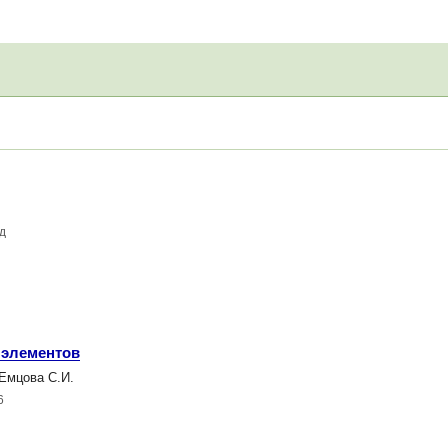
д
 элементов
Емцова С.И.
6