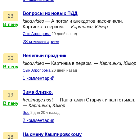
Вопросы из новых ПДД
23
idiod.video
— А потом и анекдотов насочиняли.
В пену
Картинка в первом. —
Картинки, Юмор
Сын Агропрома
29 дней назад
28 комментариев
Нелепый праздник
20
idiod.video
— Картинка в первом. —
Картинки, Юмор
В пену
Сын Агропрома
26 дней назад
1 комментарий
Зима близко.
19
freeimage.host
— Пан атаман Старчук и пан гетьман.
В пену
—
Картинки, Юмор
Soo
2 дня 20 ч назад
2 комментария
На смену Кашпировскому
18