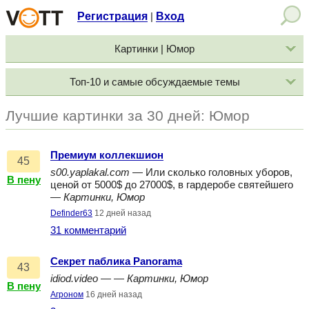
Регистрация
Вход
|
Картинки | Юмор
Топ-10 и самые обсуждаемые темы
Лучшие картинки за 30 дней: Юмор
Премиум коллекшион
45
s00.yaplakal.com
— Или сколько головных уборов,
В пену
ценой от 5000$ до 27000$, в гардеробе святейшего
—
Картинки, Юмор
Definder63
12 дней назад
31 комментарий
Секрет паблика Panorama
43
idiod.video
— —
Картинки, Юмор
В пену
Агроном
16 дней назад