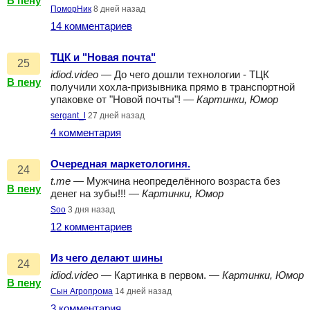
В пену
ПоморНик
8 дней назад
14 комментариев
ТЦК и "Новая почта"
25
idiod.video
— До чего дошли технологии - ТЦК
В пену
получили хохла-призывника прямо в транспортной
упаковке от "Новой почты"! —
Картинки, Юмор
sergant_l
27 дней назад
4 комментария
Очередная маркетологиня.
24
t.me
— Мужчина неопределённого возраста без
В пену
денег на зубы!!! —
Картинки, Юмор
Soo
3 дня назад
12 комментариев
Из чего делают шины
24
idiod.video
— Картинка в первом. —
Картинки, Юмор
В пену
Сын Агропрома
14 дней назад
3 комментария