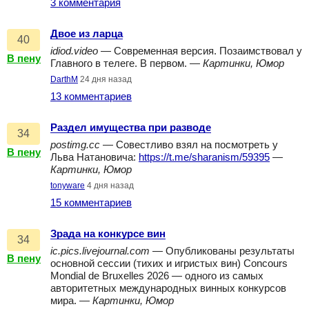
3 комментария
Двое из ларца
40
idiod.video
— Современная версия. Позаимствовал у
В пену
Главного в телеге. В первом. —
Картинки, Юмор
DarthM
24 дня назад
13 комментариев
Раздел имущества при разводе
34
postimg.cc
— Совестливо взял на посмотреть у
В пену
Льва Натановича:
https://t.me/sharanism/59395
—
Картинки, Юмор
tonyware
4 дня назад
15 комментариев
Зрада на конкурсе вин
34
ic.pics.livejournal.com
— Опубликованы результаты
В пену
основной сессии (тихих и игристых вин) Concours
Mondial de Bruxelles 2026 — одного из самых
авторитетных международных винных конкурсов
мира. —
Картинки, Юмор