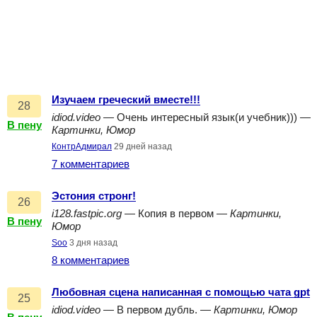
Изучаем греческий вместе!!!
28
idiod.video
— Очень интересный язык(и учебник))) —
В пену
Картинки, Юмор
КонтрАдмирал
29 дней назад
7 комментариев
Эстония стронг!
26
i128.fastpic.org
— Копия в первом —
Картинки,
В пену
Юмор
Soo
3 дня назад
8 комментариев
Любовная сцена написанная с помощью чата gpt
25
idiod.video
— В первом дубль. —
Картинки, Юмор