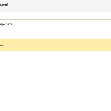
гами!
 прилёта!
ии.