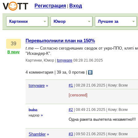
Регистрация
Вход
|
Картинки
Юмор
Лучшее за
Перевыполнили план на 150%
39
t.me
— Согласно сегодняшних сводок от укро-ППО, клятi мо
В пену
"Искандер-К".
Картинки, Юмор
|
tonyware
08:28 21.06.2025
4 комментария | 39 за, 0 против
|
tonyware
»
#1
| 08:28 21.06.2025 | Кому: Всем
[censored]
buba
#2
| 08:49 21.06.2025 | Кому: Всем
»
надзор
Одна ракета вылетела незаметно!!!
Shambler
»
#3
| 09:50 21.06.2025 | Кому: Всем