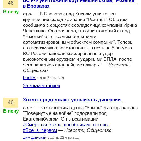
ВС РФ уничтожили крупнейший склад "Розетка"
46
в Броварах
В пену
rg.ru
— В Броварах под Киевом уничтожен
крупнейший склад компании "Розетка". Об этом
сообщила в соцсетях совладелица компании Ирина
Чечеткина. Она заявила, что уничтоженый склад
"Розетки" был "самым большим и
автоматизированным объектом компании". Теперь
его невозможно восстановить. в ночь на 5 августа
ВС России нанесли массированный удар
высокоточным оружием и ударными БПЛА, после
чего начались сильнейшие пожары. —
Новости,
Общество
DarthM
2 дня 2 ч назад
25 комментариев
Хохлы продолжают устраивать диверсии.
46
t.me
— Разработчика дрона "Упырь" и автора канала
В пену
"Повёрнутые на войне" подорвали под
Екатеринбургом. Он в реанимации.
#Смертная_казнь_пособникам_хохлов
,
#Все_в_первом
—
Новости, Общество
Дим Димский
1 день 22 ч назад