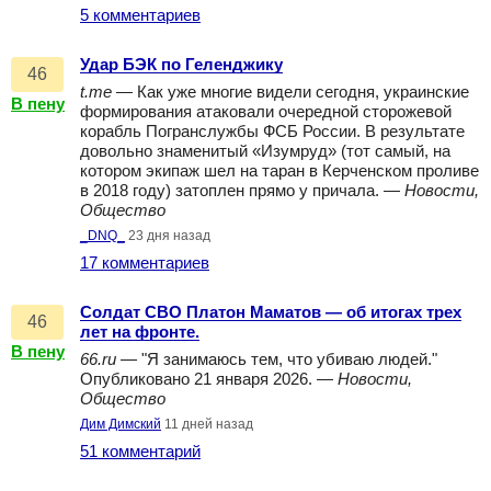
5 комментариев
Удар БЭК по Геленджику
46
t.me
— Как уже многие видели сегодня, украинские
В пену
формирования атаковали очередной сторожевой
корабль Погранслужбы ФСБ России. В результате
довольно знаменитый «Изумруд» (тот самый, на
котором экипаж шел на таран в Керченском проливе
в 2018 году) затоплен прямо у причала. —
Новости,
Общество
_DNQ_
23 дня назад
17 комментариев
Солдат СВО Платон Маматов — об итогах трех
46
лет на фронте.
В пену
66.ru
— "Я занимаюсь тем, что убиваю людей."
Опубликовано 21 января 2026. —
Новости,
Общество
Дим Димский
11 дней назад
51 комментарий