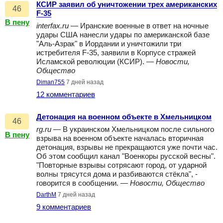
КСИР заявил об уничтожении трех американских
46
F-35
В пену
interfax.ru
— Иранские военные в ответ на ночные
удары США нанесли удары по американской базе
"Аль-Азрак" в Иордании и уничтожили три
истребителя F-35, заявили в Корпусе стражей
Исламской революции (КСИР). —
Новости,
Общество
Diman755
7 дней назад
12 комментариев
Детонация на военном объекте в Хмельницком
46
rg.ru
— В украинском Хмельницком после сильного
В пену
взрыва на военном объекте началась вторичная
детонация, взрывы не прекращаются уже почти час.
Об этом сообщил канал "Военкоры русской весны".
"Повторные взрывы сотрясают город, от ударной
волны трясутся дома и разбиваются стёкла", -
говорится в сообщении. —
Новости, Общество
DarthM
7 дней назад
9 комментариев