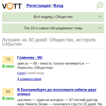
Регистрация
Вход
|
Всё подряд | Общество
Топ-10 и самые обсуждаемые темы
Лучшее за 30 дней: Общество, история,
события
Главному - 65!
79
oper.ru
— 65 - юность только начинается. —
В пену
Новости, Общество
Склеп
5 дней назад
4 комментария
В Екатеринбурге до полусмерти избили двух
69
ученых
В пену
ura.news
— один из которых — 67-летний доктор
наук Никита Зезин — скончался спустя 10 дней. На