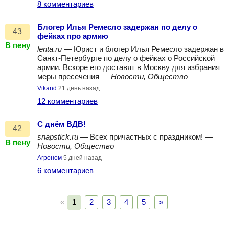
8 комментариев
Блогер Илья Ремесло задержан по делу о
43
фейках про армию
В пену
lenta.ru
— Юрист и блогер Илья Ремесло задержан в
Санкт-Петербурге по делу о фейках о Российской
армии. Вскоре его доставят в Москву для избрания
меры пресечения —
Новости, Общество
Vikand
21 день назад
12 комментариев
С днём ВДВ!
42
snapstick.ru
— Всех причастных с праздником! —
В пену
Новости, Общество
Агроном
5 дней назад
6 комментариев
«
1
2
3
4
5
»