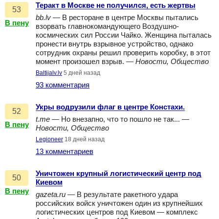
Теракт в Москве не получился, есть жертвы
53
bb.lv
— В ресторане в центре Москвы пытались
В пену
взорвать главнокомандующего Воздушно-
космических сил России Чайко. Женщина пыталась
пронести внутрь взрывное устройство, однако
сотрудник охраны решил проверить коробку, в этот
момент произошел взрыв. —
Новости, Общество
Baltijalv.lv
5 дней назад
93 комментария
Укры водрузили флаг в центре Констахи.
52
t.me
— Но внезапно, что то пошло не так... —
В пену
Новости, Общество
Legioneer
18 дней назад
13 комментариев
Уничтожен крупный логистический центр под
50
Киевом
В пену
gazeta.ru
— В результате ракетного удара
российских войск уничтожен один из крупнейших
логистических центров под Киевом — комплекс