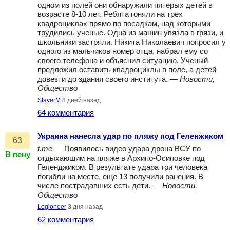
одном из полей они обнаружили пятерых детей в
возрасте 8-10 лет. Ребята гоняли на трех
квадроциклах прямо по посадкам, над которыми
трудились ученые. Одна из машин увязла в грязи, и
школьники застряли. Никита Николаевич попросил у
одного из мальчиков номер отца, набрал ему со
своего телефона и объяснил ситуацию. Ученый
предложил оставить квадроциклы в поле, а детей
довезти до здания своего института. —
Новости,
Общество
SlayerM
8 дней назад
64 комментария
Украина нанесла удар по пляжу под Геленжиком
63
t.me
— Появилось видео удара дрона ВСУ по
В пену
отдыхающим на пляже в Архипо-Осиповке под
Геленджиком. В результате удара три человека
погибли на месте, еще 13 получили ранения. В
числе пострадавших есть дети. —
Новости,
Общество
Legioneer
3 дня назад
62 комментария