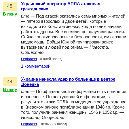
Украинский оператор БПЛА атаковал
45
гражданских
В пену
t.me
— Под атакой оказались семь мирных жителей
— пятеро взрослых и двое детей, которые
выходили из Константиновки, когда по ним начали
работать дроны. Все выжили, но получили ранения.
Сейчас эвакуированные в безопасности, им оказали
медпомощь. Бойцы Южной группировки войск
вытаскивали людей под огнём. —
Новости,
Общество
Legioneer
10 дней назад
1 комментарий
Украина нанесла удар по больнице в центре
44
Донецка
В пену
t.me
— По официальной информации есть погибшие
и раненные. По поступившей информации, в
результате атаки БПЛА на медицинское учреждение
в Киевском районе погибла женщина 1948 г.р. Кроме
того, получили ранения женщины 1946 и 1952 г.р. —
Новости, Общество
Legioneer
1 день 22 ч назад