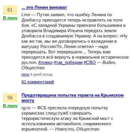
... это Ленин виноват
61
t.me
— Путин заявил, что ошибку Ленина по
В пену
Донбассу приходится теперь исправлять на поле
боя. «С западной Украины приехали большевики и
уговорили Владимира Ильича передать земли
Донбасса в создаваемую Украину. А на вопрос: «Ну
как же так, мы же договорились о вхождении в
матушку Россию?!», Ленин ответил – надо
перерешать. Вот перерешали… Теперь вам
приходится всё вернуть в нормальное историческое
русло».
#ловко
#так_победим
#СВО
—
Видео,
Общество
igrov
9 дней назад
61 комментарий
Предотвращена попытка теракта на Крымском
56
мосту
В пену
rg.ru
— ФСБ пресекла очередную попытку
украинских спецслужб совершить
террористическую атаку на Крымский мост с
использованием автомобиля, снаряженного
взрывчаткой. —
Новости, Общество