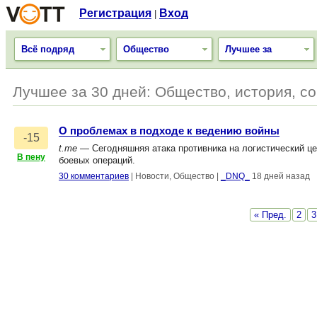
Регистрация
Вход
|
Всё подряд
Общество
Лучшее за
Лучшее за 30 дней: Общество, история, с
О проблемах в подходе к ведению войны
-15
t.me
— Сегодняшняя атака противника на логистический цен
В пену
боевых операций.
30 комментариев
|
Новости, Общество
|
_DNQ_
18 дней назад
« Пред.
2
3