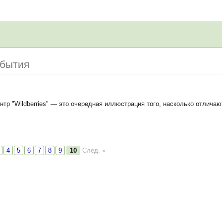
обытия
тр "Wildberries" — это очередная иллюстрация того, насколько отлича
4
5
6
7
8
9
10
След. »