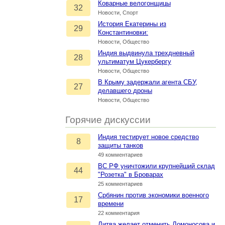
Коварные велогонщицы
32
Новости, Спорт
История Екатерины из
29
Константиновки:
Новости, Общество
Индия выдвинула трехдневный
28
ультиматум Цукербергу
Новости, Общество
В Крыму задержали агента СБУ,
27
делавшего дроны
Новости, Общество
Горячие дискуссии
Индия тестирует новое средство
8
защиты танков
49 комментариев
ВС РФ уничтожили крупнейший склад
44
"Розетка" в Броварах
25 комментариев
Србянин против экономики военного
17
времени
22 комментария
Литва желает отменить Ломоносова и