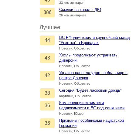
33 комментария
Ссылки на каналы ДЮ
386
26 комментариев
Лучшее
ВС РФ уничтожили крупнейший склад
44
"Розетка" в Броварах
Новости, Общество
Хохлы продолжают устраивать
43
диверсии.
Новости, Общество
Украина нанесла удар по больнице в
42
центре Донецка
Новости, Общество
Сегодня "Будет ласковый дождь"
38
Картинки, Общество
Компенсации стоимости
36
недвижимости в ЕС под санкциями
Новости, Юмор
Признаны пособниками нацистской
36
Германии
Новости, Общество