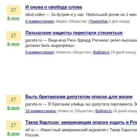
И снова о свободе слова
27
idiod.video
— За бугром и у нас. Небольшой ролик на 1 мин.
В пену
6 комментариев
|
Видео, Общество
|
ПоморНик
3 дня назад
Латышские нацисты перестали стесняться
27
gazeta.ru
— Вице-мэр Риги Эдвард Ратниекс резко высказал
В пену
должны быть выдворены».
6 комментариев
|
Новости, Общество
|
Baltijalv.lv
19 дней назад
Быть британским депутатом опасно для жизни
27
gazeta.ru
— В Британии убийца экс-депутата парламента Эн
В пену
16 комментариев
|
Новости, Общество
|
Baltijalv.lv
18 дней наза
Такер Карлсон: американцам опасно ездить в Р
27
aif.ru
— Известный американский журналист Такер Карлсон 
В пену
России.