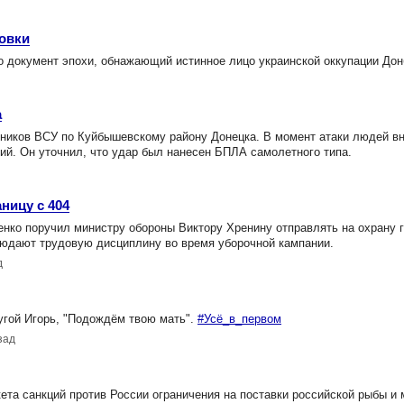
овки
то документ эпохи, обнажающий истинное лицо украинской оккупации До
а
тников ВСУ по Куйбышевскому району Донецка. В момент атаки людей в
ий. Он уточнил, что удар был нанесен БПЛА самолетного типа.
ницу с 404
ко поручил министру обороны Виктору Хренину отправлять на охрану 
блюдают трудовую дисциплину во время уборочной кампании.
д
ругой Игорь, "Подождём твою мать".
#Усё_в_первом
зад
ета санкций против России ограничения на поставки российской рыбы и 