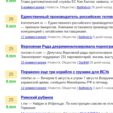
В пену
Глава дипломатической службы ЕС Кая Каллас заявила, ч
9 комментариев
|
Новости, Общество
|
Baltijalv.lv
26 дней назад
Единственный производитель российских телеви
26
kommersant.ru
— Единственного российского производител
В пену
— признали банкротом. Компания остановила производство
конкуренцией с китайскими поставщиками.
17 комментариев
|
Новости, Общество
|
Baltijalv.lv
5 дней назад
Верховная Рада декриминализировала порног
25
russian.rt.com
— Депутаты Верховной рады проголосовали 
В пену
Законопроект поддержал 231 парламентарий, восемь высту
15 комментариев
|
Новости, Общество
|
DarthM
26 дней назад
Поражено еще три корабля с грузами для ВСУк
25
interfax.ru
— Вечером 6 августа и утром 7 августа Вооруже
В пену
украинской армии, сообщило Минобороны РФ в пятницу.
12 комментариев
|
Новости, Общество
|
Baltijalv.lv
2 дня 5 ч наз
Римский рубанок
25
t.me
— Найден в Итфельде. По конструкции совсем не отлич
В пену
Германия.