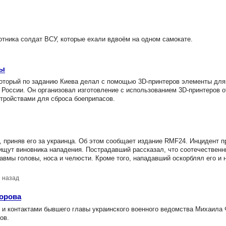
тника солдат ВСУ, которые ехали вдвоём на одном самокате.
ны
оторый по заданию Киева делал с помощью 3D-принтеров элементы для
России. Он организовал изготовление с использованием 3D-принтеров 
стройствами для сброса боеприпасов.
 приняв его за украинца. Об этом сообщает издание RMF24. Инцидент п
ищут виновника нападения. Пострадавший рассказал, что соотечественн
равмы головы, носа и челюсти. Кроме того, нападавший оскорблял его и 
й назад
орова
и контактами бывшего главы украинского военного ведомства Михаила 
ов.