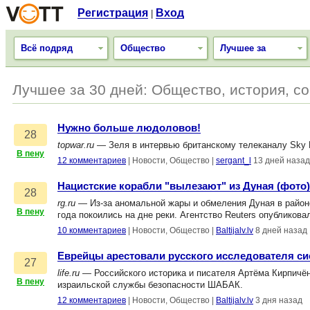
Регистрация
Вход
|
Всё подряд
Общество
Лучшее за
Лучшее за 30 дней: Общество, история, с
Нужно больше людоловов!
28
topwar.ru
— Зеля в интервью британскому телеканалу Sky N
В пену
12 комментариев
|
Новости, Общество
|
sergant_l
13 дней назад
Нацистские корабли "вылезают" из Дуная (фото)
28
rg.ru
— Из-за аномальной жары и обмеления Дуная в районе
В пену
года покоились на дне реки. Агентство Reuters опубликов
10 комментариев
|
Новости, Общество
|
Baltijalv.lv
8 дней назад
Еврейцы арестовали русского исследователя с
27
life.ru
— Российского историка и писателя Артёма Кирпичён
В пену
израильской службы безопасности ШАБАК.
12 комментариев
|
Новости, Общество
|
Baltijalv.lv
3 дня назад