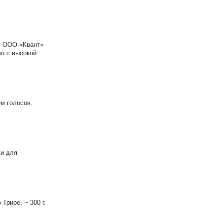
— ООО «Квант»
во с высокой
м голосов.
ми для
Трире. ~ 300 г.