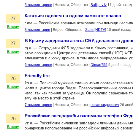
5 комментариев
|
Новости, Общество
|
Baltijalv.lv
17 дней назад
Кататься вдвоем на одном самокате опасно
27
t.me
— Российские военные атаковали при помощи беспило
В пену
3 комментария
|
Видео, Общество
|
Stalin[HDTV]
10 дней назад
В Крыму задержали агента СБУ, делавшего дро
27
rg.ru
— Сотрудники ФСБ задержали в Крыму россиянина, к
В пену
этом сообщили в Центре общественных связей (ЦОС) ФСБ 
элементов и сборку дронов, в том числе оборудованных у
6 комментариев
|
Новости, Общество
|
Diman755
5 дней назад
Friendly fire
26
kp.ru
— Польский мужчина сильно избил соотечественника,
В пену
июля в центре городе Лодзи. Правоохранительные органы 
него, так как принял за украинца. Он получил серьезные т
ему не место в этой стране.
7 комментариев
|
Новости, Общество
|
вован сидорович
26 дне
Российские спецслужбы взломали телефон Фед
26
vz.ru
— Российские силовики завладели личными данными 
В пену
обнаружив использование им российских цифровых сервис