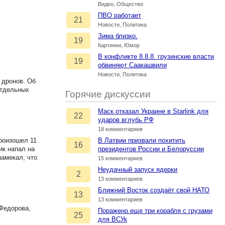
Видео, Общество
ПВО работает
21
Новости, Политика
Зима близко.
19
Картинки, Юмор
В конфликте 8.8.8. грузинские власти
19
обвиняют Саакашвили
Новости, Политика
 дронов. Об
отдельных
Горячие дискуссии
Маск отказал Украине в Starlink для
22
ударов вглубь РФ
18 комментариев
роизошел 11
В Латвии призвали похитить
16
ик напал на
президентов России и Белоруссии
намекал, что
15 комментариев
Неудачный запуск ядерки
2
13 комментариев
Ближний Восток создаёт свой НАТО
13
13 комментариев
Федорова,
Поражено еще три корабля с грузами
25
для ВСУк