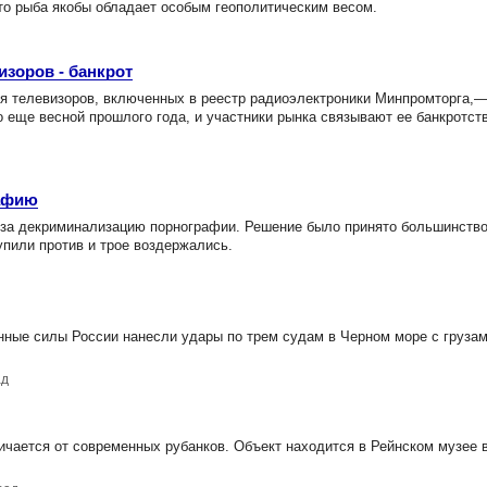
то рыба якобы обладает особым геополитическим весом.
зоров - банкрот
я телевизоров, включенных в реестр радиоэлектроники Минпромторга,
 еще весной прошлого года, и участники рынка связывают ее банкротст
рафию
за декриминализацию порнографии. Решение было принято большинство
пили против и трое воздержались.
нные силы России нанесли удары по трем судам в Черном море с груза
ад
ается от современных рубанков. Объект находится в Рейнском музее в 