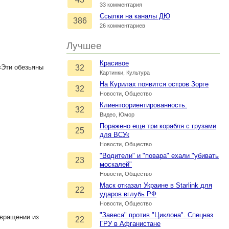
33 комментария
Ссылки на каналы ДЮ
386
26 комментариев
Лучшее
Красивое
«Эти обезьяны
32
Картинки, Культура
На Курилах появится остров Зорге
32
Новости, Общество
Клиентоориентированность.
32
Видео, Юмор
Поражено еще три корабля с грузами
25
для ВСУк
Новости, Общество
"Водители" и "повара" ехали "убивать
23
москалей"
Новости, Общество
Маск отказал Украине в Starlink для
22
ударов вглубь РФ
Новости, Общество
"Завеса" против "Циклона". Спецназ
звращении из
22
ГРУ в Афганистане