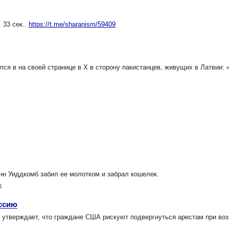
 33 сек..
https://t.me/sharanism/59409
ся в на своей странице в X в сторону пакистанцев, живущих в Латвии: 
н Уиддкомб забил ее молотком и забрал кошелек.
д
оссию
утверждает, что граждане США рискуют подвергнуться арестам при во