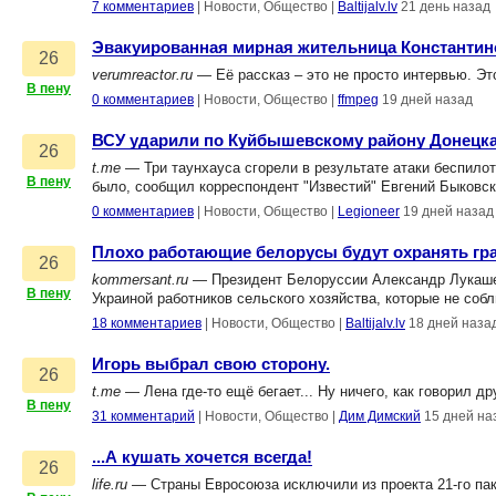
7 комментариев
|
Новости, Общество
|
Baltijalv.lv
21 день назад
Эвакуированная мирная жительница Константин
26
verumreactor.ru
— Её рассказ – это не просто интервью. Э
В пену
0 комментариев
|
Новости, Общество
|
ffmpeg
19 дней назад
ВСУ ударили по Куйбышевскому району Донецк
26
t.me
— Три таунхауса сгорели в результате атаки беспило
В пену
было, сообщил корреспондент "Известий" Евгений Быковск
0 комментариев
|
Новости, Общество
|
Legioneer
19 дней назад
Плохо работающие белорусы будут охранять гра
26
kommersant.ru
— Президент Белоруссии Александр Лукашен
В пену
Украиной работников сельского хозяйства, которые не со
18 комментариев
|
Новости, Общество
|
Baltijalv.lv
18 дней наза
Игорь выбрал свою сторону.
26
t.me
— Лена где-то ещё бегает... Ну ничего, как говорил д
В пену
31 комментарий
|
Новости, Общество
|
Дим Димский
15 дней на
...А кушать хочется всегда!
26
life.ru
— Страны Евросоюза исключили из проекта 21-го пак