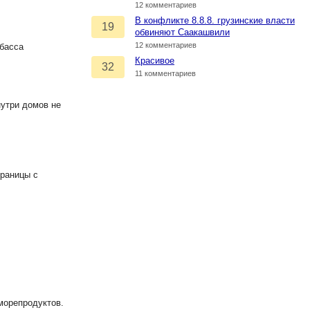
12 комментариев
В конфликте 8.8.8. грузинские власти
19
обвиняют Саакашвили
12 комментариев
нбасса
Красивое
32
11 комментариев
нутри домов не
границы с
морепродуктов.