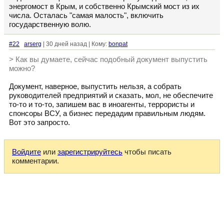
энергомост в Крым, и собственно Крымский мост из их
числа. Осталась "самая малость", включить
государственную волю.
#22
arserg
| 30 дней назад | Кому:
bonpat
> Как вы думаете, сейчас подобный документ выпустить
можно?
Документ, наверное, выпустить нельзя, а собрать
руководителей предприятий и сказать, мол, не обеспечите
то-то и то-то, запишем вас в иноагенты, террористы и
спонсоры ВСУ, а бизнес передадим правильным людям.
Вот это запросто.
Войдите
или
зарегистрируйтесь
чтобы писать
комментарии.