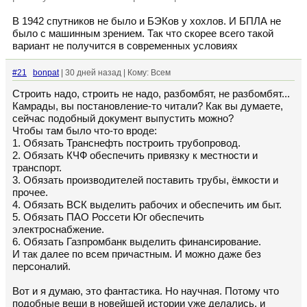
В 1942 спутников не было и БЭКов у хохлов. И БПЛА не
было с машинным зрением. Так что скорее всего такой
вариант не получится в современных условиях
#21
bonpat
| 30 дней назад | Кому: Всем
Строить надо, строить не надо, разбомбят, не разбомбят...
Камрады, вы постановление-то читали? Как вы думаете,
сейчас подобный документ выпустить можно?
Чтобы там было что-то вроде:
1. Обязать Транснефть построить трубопровод.
2. Обязать КЧФ обеспечить привязку к местности и
транспорт.
3. Обязать производителей поставить трубы, ёмкости и
прочее.
4. Обязать ВСК выделить рабочих и обеспечить им быт.
5. Обязать ПАО Россети Юг обеспечить
электроснабжение.
6. Обязать Газпромбанк выделить финансирование.
И так далее по всем причастным. И можно даже без
персоналий.
Вот и я думаю, это фантастика. Но научная. Потому что
подобные вещи в новейшей истории уже делались, и