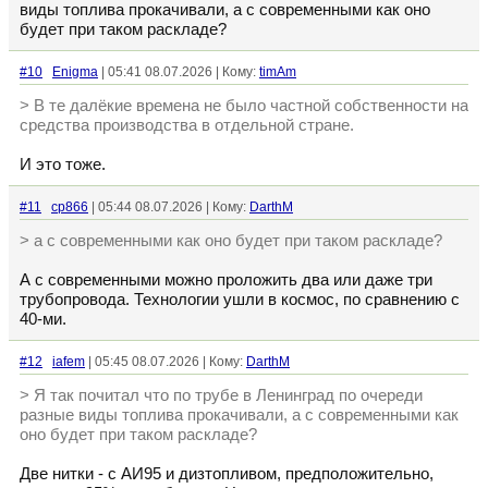
виды топлива прокачивали, а с современными как оно
будет при таком раскладе?
#10
Enigma
| 05:41 08.07.2026 | Кому:
timAm
> В те далёкие времена не было частной собственности на
средства производства в отдельной стране.
И это тоже.
#11
cp866
| 05:44 08.07.2026 | Кому:
DarthM
> а с современными как оно будет при таком раскладе?
А с современными можно проложить два или даже три
трубопровода. Технологии ушли в космос, по сравнению с
40-ми.
#12
iafem
| 05:45 08.07.2026 | Кому:
DarthM
> Я так почитал что по трубе в Ленинград по очереди
разные виды топлива прокачивали, а с современными как
оно будет при таком раскладе?
Две нитки - с АИ95 и дизтопливом, предположительно,