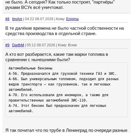
не было. А сегодня? Как только построят, "партнёры"
руками ВСУк всё уничтожат.
#8
timAm
| 04:22 08.07.2026 | Кому:
Enigma
В те далёкие времена не было частной собственности на
средства производства в отдельной стране.
#9
DarthM
| 05:12 08.07.2026 | Кому: Всем
А кто вот разбирается, какие там марки топлива в
сравнении с нынешними были?
Автомобильные бензины

А-56. Предназначался для грузовой техники ГАЗ и ЗИС.

А-66. Был универсальным топливом, подходил для разных 
видов транспорта — как грузовиков, так и легковых 
автомобилей.

А-70. Его использовали для иномарок, а также для 
правительственных автомобилей ЗИС-110.

А-74. Этот бензин был предназначен для легковых 
автомобилей.
Я так почитал что по трубе в Ленинград по очереди разные