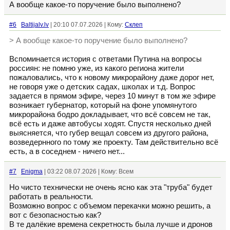
А вообще какое-то поручение было выполнено?
#6
Baltijalv.lv
| 20:10 07.07.2026 | Кому:
Склеп
> А вообще какое-то поручение было выполнено?
Вспоминается история с ответами Путина на вопросы
россиян: не помню уже, из какого региона жители
пожаловались, что к новому микрорайону даже дорог нет,
не говоря уже о детских садах, школах и т.д. Вопрос
задается в прямом эфире, через 10 минут в том же эфире
возникает губернатор, который на фоне упомянутого
микрорайона бодро докладывает, что всё совсем не так,
всё есть и даже автобусы ходят. Спустя несколько дней
выясняется, что губер вещал совсем из другого района,
возведернного по тому же проекту. Там действительно всё
есть, а в соседнем - ничего нет...
#7
Enigma
| 03:22 08.07.2026 | Кому: Всем
Но чисто технически не очень ясно как эта "труба" будет
работать в реальности.
Возможно вопрос с объемом перекачки можно решить, а
вот с безопасностью как?
В те далёкие времена секретность была лучше и дронов