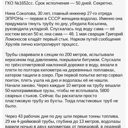
ГКО №1652сс. Срок исполнения — 50 дней. Секретно.
Нина Соколова, 30 лет, главный инженер 27-го отряда
ЭПРОНа — первая в СССР женщина-водолаз. Именно она
придумала тянуть трубу по дну, убедила Косыгина,
руководила укладкой. Спускалась под воду сама — её
костюм весил 50 кг, она сама — 48. 1 мая сварщик Григорий
Ломоносов кладёт первый стык. Нарком путей сообщения
Хрулёв лично контролирует процесс.
Трубы сваривали в секции по 200 метров, испытывали
керосином под давлением, покрывали битумом. Спускали
по трёхсотметровой наклонной дорожке в воду, вязали в
плети по полтора километра на деревянных поплавках,
катером тащили в озеро. При первой попытке ветер сорвал
понтон, плеть ушла на дно и водолазы её не нашли.
Начали заново. Через каждые 10 метров на трубу вешали
50-килограммовые грузы, чтобы не всплывала. 5800
сварных стыков. Сейчас бы раскатали просто
пластиковую трубу из бухты. Тогда пластиковых труб не
было.
Через 43 рабочих дня по дну шли первые тонны топлива.
29 км 4-дюймовой трубы, глубина до 13 метров, водолазы
варили ночью в двух километрах от передовой, в ледяной