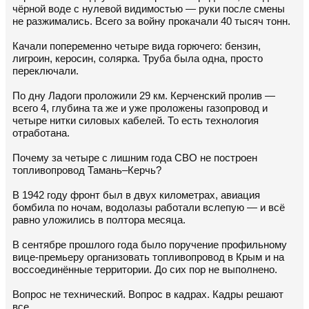
чёрной воде с нулевой видимостью — руки после смены
не разжимались. Всего за войну прокачали 40 тысяч тонн.
Качали попеременно четыре вида горючего: бензин,
лигроин, керосин, солярка. Труба была одна, просто
переключали.
По дну Ладоги проложили 29 км. Керченский пролив —
всего 4, глубина та же и уже проложены газопровод и
четыре нитки силовых кабелей. То есть технология
отработана.
Почему за четыре с лишним года СВО не построен
топливопровод Тамань–Керчь?
В 1942 году фронт был в двух километрах, авиация
бомбила по ночам, водолазы работали вслепую — и всё
равно уложились в полтора месяца.
В сентябре прошлого года было поручение профильному
вице-премьеру организовать топливопровод в Крым и на
воссоединённые территории. До сих пор не выполнено.
Вопрос не технический. Вопрос в кадрах. Кадры решают
все.