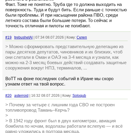
Факт. Тоже не понятно. Труба где то должна выходить на
поверхность. Туда и будут бить. Если раньше с точностью
были проблемы. И при насыщении района ПВО, среди
летного состава были большие потери. То сейчас и
точность отличная и пилоты не погибают.
#19
trebushetAl
| 07:34 08.07.2026 | Кому:
Склеп
> Можно сформировать представительную делегацию из
пары десятков депутатов, чиновников и их близких, чтоб
они слетали в Оман и ОАЭ на 3-4 месяца и узнали, как
можно на 2-3 месяц боевых действий создавать защитные
сооружения вокруг НПЗ, терминалов, ...
ВоТТ на фоне последних событий в Иране мы скоро
узнаем ответ на твой вопрос.
#20
asterroid
| 16:32 08.07.2026 | Кому:
Soloqub
> Почему за четыре с лишним года СВО не построен
топливопровод Тамань–Керчь?
>
> В 1942 году фронт был в двух километрах, авиация
бомбила по ночам, водолазы работали вслепую — и всё
равно уложились в полтора месяца.