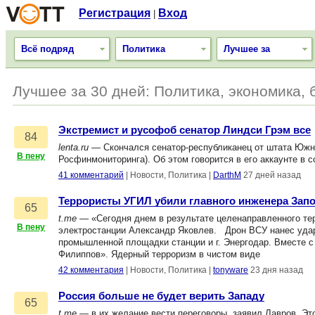
Регистрация
Вход
|
Всё подряд
Политика
Лучшее за
Лучшее за 30 дней: Политика, экономика, 
Экстремист и русофоб сенатор Линдси Грэм все
84
lenta.ru
— Скончался сенатор-республиканец от штата Южна
В пену
Росфинмониторинга). Об этом говорится в его аккаунте в с
41 комментарий
|
Новости, Политика
|
DarthM
27 дней назад
Террористы УГИЛ убили главного инженера Зап
65
t.me
— «Сегодня днем в результате целенаправленного тер
В пену
электростанции Александр Яковлев. Дрон ВСУ нанес уда
промышленной площадки станции и г. Энергодар. Вместе 
Филиппов». Ядерный терроризм в чистом виде
42 комментария
|
Новости, Политика
|
tonyware
23 дня назад
Россия больше не будет верить Западу
65
t.me
— в их желание вести переговоры, заявил Лавров. Эт