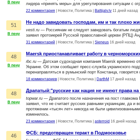
В пену
лидера «принять меры» для урегулирования ситуации с огр
22 комментария
|
Новости, Политика
|
Baltijalv.lv
11 дней назад
Не надо завидовать господам, им и так плохо жи
51
vesti.ru
— Россиянам не следует завидовать богатым людям 
В пену
заявил протоиерей Русской православной церкви (РПЦ) Ан
31 комментарий
|
Новости, Политика
|
Sieneus
16 дней назад
Maersk приостанавливает работу в черноморски
48
rbc.ru
— Датская судоходная компания Maersk временно от
В пену
Украине. Об этом сообщает пресс-служба украинского под
перенаправляться в румынский порт Констанца, говорится
18 комментариев
|
Новости, Политика
|
DarthM
17 дней назад
Драпатый:"русские как нация не имеют права на
48
topwar.ru
— Драпатого после назначения на пост главкома 
В пену
заявил, что не считает русских равными украинцам, да и в
протяжении «тысяч лет» никогда не были цивилизованными
изменилось.
23 комментария
|
Новости, Политика
|
asterroid
16 дней назад
ФСБ: предотвращен теракт в Подмосковье
46