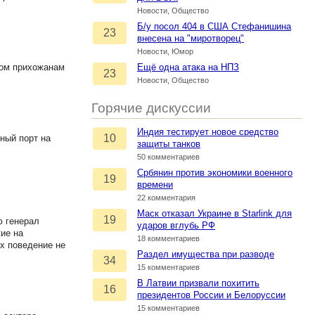
Новости, Общество
Б/у посол 404 в США Стефанишина
23
внесена на "миротворец"
Новости, Юмор
том прихожанам
Ещё одна атака на НПЗ
23
Новости, Общество
Горячие дискуссии
Индия тестирует новое средство
10
ный порт на
защиты танков
50 комментариев
Србянин против экономики военного
19
времени
22 комментария
Маск отказал Украине в Starlink для
19
ю генерал
ударов вглубь РФ
кие на
18 комментариев
х поведение не
Раздел имущества при разводе
34
15 комментариев
В Латвии призвали похитить
16
президентов России и Белоруссии
15 комментариев