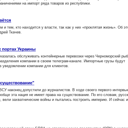
аничениями на импорт ряда товаров из республики.
вётся
и тем, кто находится у власти, так как у них «проклятая жизнь». Об э
дрей Ткачев.
х портах Украины
казалась обслуживать контейнерные перевозки через Черноморский рыб
разделения компании в своем телеграм-канале. Импортные грузы будут
 в уведомлении компании для клиентов.
 существование"
ВСУ наконец допустили до журналистов. В ходе своего первого интервь
ообще эта нация не имеет права на существование. По его словам, русс
, вели захватнические войны и пытались построить империю. И сейчас и