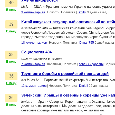
Уже не шифруются
40
bb.lv
— США и Франция помогли Украине наносить удары вгл
В пену
9 комментариев
|
Новости, Политика
|
Dmitrij
9 дней назад
Китай запускает регулярный арктический конте
39
russian-arctic.info
— Китайская компания Sea Legend Shippi
В пену
через Северный Ледовитый океан. Сервис China-Europe Arct
гораздо быстрее традиционных маршрутов через Суэцкий 
18 комментариев
|
Новости, Политика
|
Diman755
6 дней назад
Социология 404
38
t.me
— картинка в первом
В пену
7 комментариев
|
Картинки, Политика
|
вован сидорович
12 дне
Трудности борьбы с российской пропагандой
36
rus.jauns.lv
— Парламентский секретарь Министерства куль
В пену
11 комментариев
|
Новости, Политика
|
Dmitrij
22 дня назад
Зеленский: Иранцы и северные корейцы уже нап
36
lenta.ru
— Иран и Северная Корея напали на Украину. Тако
В пену
должны быть осторожны. Мы должны сделать все, чтобы н
северные корейцы уже напали на нас», — заявил он.