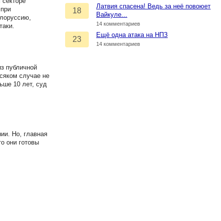
 секторе
Латвия спасена! Ведь за неё повоюет
 при
18
Вайкуле...
елоруссию,
14 комментариев
таки.
Ещё одна атака на НПЗ
23
14 комментариев
з публичной
всяком случае не
ьше 10 лет, суд
ии. Но, главная
то они готовы