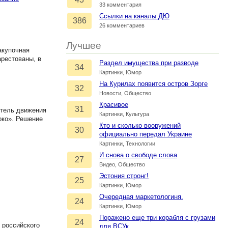
33 комментария
Ссылки на каналы ДЮ
386
26 комментариев
Лучшее
акупочная
арестованы, в
Раздел имущества при разводе
34
Картинки, Юмор
На Курилах появится остров Зорге
32
Новости, Общество
Красивое
31
итель движения
Картинки, Культура
око». Решение
Кто и сколько вооружений
30
официально передал Украине
Картинки, Технологии
И снова о свободе слова
27
Видео, Общество
Эстония стронг!
25
Картинки, Юмор
Очередная маркетологиня.
24
Картинки, Юмор
Поражено еще три корабля с грузами
24
 российского
для ВСУк