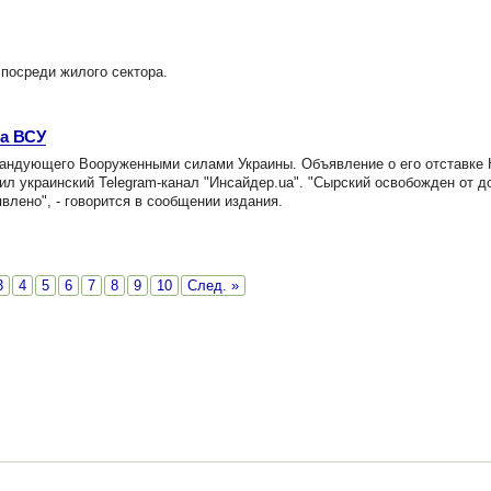
посреди жилого сектора.
а ВСУ
андующего Вооруженными силами Украины. Объявление о его отставке 
ил украинский Telegram-канал "Инсайдер.ua". "Сырский освобожден от 
лено", - говорится в сообщении издания.
3
4
5
6
7
8
9
10
След. »