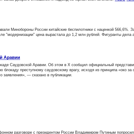
али Минобороны России китайские беспилотники с наценкой 566,6%. З
сле "модернизации" цена вырастала до 1,2 млн рублей. Фигуранты дела 
й Аравии
каде Саудовской Аравии. Об этом в X сообщил официальный представ
блокаду преступному саудовскому врагу, исходя из принципа «око за 
о заявления», — сказано в публикации.
онном разговоре с президентом России Владимиром Путиным попросил