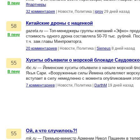
В пену
#партнеры
32 комментария
|
Новости, Политика
|
igrov
29 дней назад
Китайские дроны с наценкой
58
gazeta.ru
— Топ-менеджеры группы компаний «Эфко» продав
В пену
стоимость одного дрона составляла 50-70 тыс. рублей. По
т.ч. зам.главы Минпромторга.
20 комментариев
|
Новости, Политика
|
Sieneus
8 дней назад
Хуситы объявили о морской блокаде Саудовско
55
rbc.ru
— Йеменские хуситы объявили о начале морской бло
В пену
Яхья Сари. «Вооруженные силы Йемена объявляют морскую 
вступает в силу немедленно с момента опубликования этог
7 комментариев
|
Новости, Политика
|
DarthM
19 дней назад
Ой, а что случилось?!
55
mk.ru
— Премьер-министр Армении Никол Пашинян в телеф