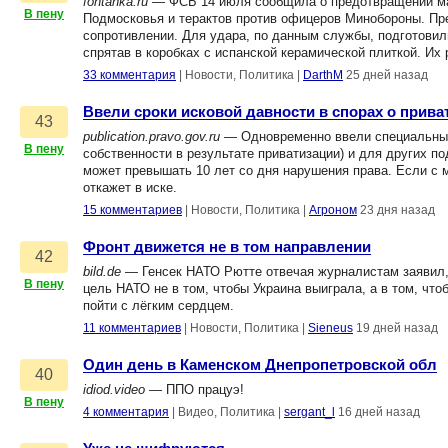
fontanka.ru
— ФСБ 14 июля сообщила о предотвращении мас
В пену
Подмосковья и терактов против офицеров Минобороны. Пр
сопротивлении. Для удара, по данным службы, подготовил
спрятав в коробках с испанской керамической плиткой. Их
33 комментария
|
Новости, Политика
|
DarthM
25 дней назад
Ввели сроки исковой давности в спорах о приват
43
publication.pravo.gov.ru
— Одновременно ввели специальный 
В пену
собственности в результате приватизации) и для других п
может превышать 10 лет со дня нарушения права. Если с 
откажет в иске.
15 комментариев
|
Новости, Политика
|
Агроном
23 дня назад
Фронт движется не в том направлении
42
bild.de
— Генсек НАТО Рютте отвечая журналистам заявил, ч
В пену
цель НАТО не в том, чтобы Украина выиграла, а в том, что
пойти с лёгким сердцем.
11 комментариев
|
Новости, Политика
|
Sieneus
19 дней назад
Один день в Каменском Днепропетровской обл
40
idiod.video
— ППО працуэ!
В пену
4 комментария
|
Видео, Политика
|
sergant_l
16 дней назад