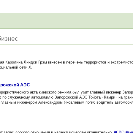
бизнес
я Каролина Линдси Грэм (внесен в перечень террористов и экстремист
оциальной сети X.
орожской АЭС
рористического акта киевского режима был убит главный инженер Запо
р по служебному автомобилю Запорожской АЭС Тойота «Камри» на гран
с главным инженером Александром Яковлевым погиб водитель автомоби
от запас доброго отношения и надежд исчерпан окончательно.
#СВО
#вн