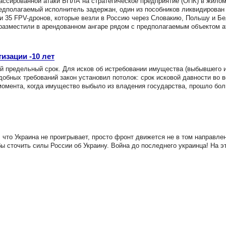
сированной атаки БПЛА на стратегическое предприятие (ОПК) в жилом
едполагаемый исполнитель задержан, один из пособников ликвидирован
и 35 FPV-дронов, которые везли в Россию через Словакию, Польшу и Б
 разместили в арендованном ангаре рядом с предполагаемым объектом а
изации -10 лет
предельный срок. Для исков об истребовании имущества (выбывшего и
одобных требований закон установил потолок: срок исковой давности во 
момента, когда имущество выбыло из владения государства, прошло бол
то Украина не проигрывает, просто фронт движется не в том направлен
бы сточить силы России об Украину. Война до последнего украинца! На э