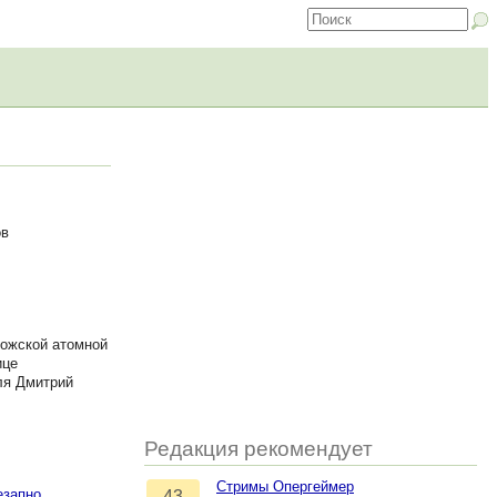
ов
рожской атомной
ице
ля Дмитрий
Редакция рекомендует
Стримы Опергеймер
езапно
43