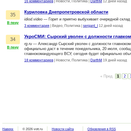
16 комментариев
|
Новости, Политика
|
DarthM
12 дней назад
Куриловка Днепропетровской области
35
idiod.video
— Горит и приятно выбухивает очередной склад 
В пену
3 комментария
|
Видео, Политика
|
sergant_l
12 дней назад
УкроСМИ: Сырский уволен с должности главком
34
rg.ru
— Александр Сырский уволен с должности главноком
В пену
официально даст в течение понедельника, 20 июля, сообщ
главнокомандующего ВСУ, сегодня будет официально объяв
18 комментариев
|
Новости, Политика
|
DarthM
19 дней назад
« Пред.
1
2
Наверх
© 2026 vott.ru
Новости сайта
Обновления в RSS