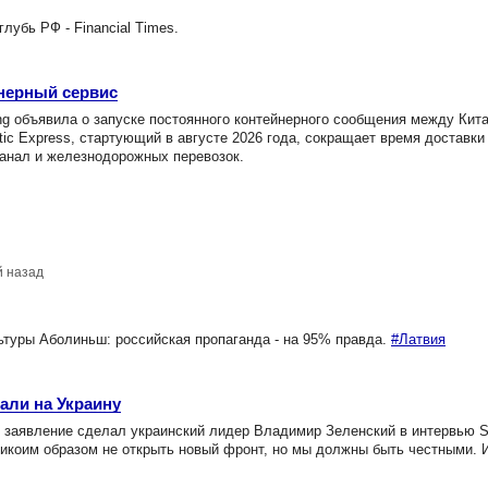
убь РФ - Financial Times.
йнерный сервис
ng объявила о запуске постоянного контейнерного сообщения между Кит
ic Express, стартующий в августе 2026 года, сокращает время доставки 
канал и железнодорожных перевозок.
й назад
туры Аболиньш: российская пропаганда - на 95% правда.
#Латвия
али на Украину
е заявление сделал украинский лидер Владимир Зеленский в интервью 
икоим образом не открыть новый фронт, но мы должны быть честными. 