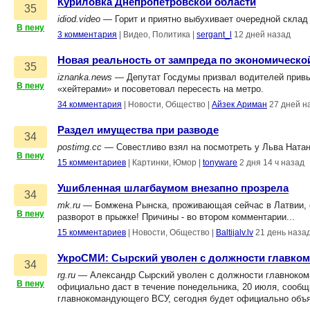
Куриловка Днепропетровской области
35
idiod.video
— Горит и приятно выбухивает очередной склад 
В пену
3 комментария
|
Видео, Политика
|
sergant_l
12 дней назад
Новая реальность от зампреда по экономическо
35
iznanka.news
— Депутат Госдумы призвал водителей привык
В пену
«хейтерами» и посоветовал пересесть на метро.
34 комментария
|
Новости, Общество
|
Айзек Ариман
27 дней н
Раздел имущества при разводе
34
postimg.cc
— Совестливо взял на посмотреть у Льва Ната
В пену
15 комментариев
|
Картинки, Юмор
|
tonyware
2 дня 14 ч назад
Ушибленная шлагбаумом внезапно прозрела
34
mk.ru
— Бомжена Рынска, проживающая сейчас в Латвии, с
В пену
разворот в прыжке! Причины - во втором комментарии...
15 комментариев
|
Новости, Общество
|
Baltijalv.lv
21 день наза
УкроСМИ: Сырский уволен с должности главком
34
rg.ru
— Александр Сырский уволен с должности главноком
В пену
официально даст в течение понедельника, 20 июля, сообщ
главнокомандующего ВСУ, сегодня будет официально объяв