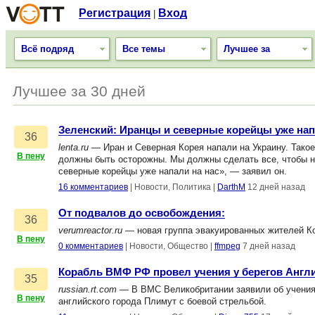
Регистрация
Вход
|
Всё подряд
Все темы
Лучшее за
Лучшее за 30 дней
Зеленский: Иранцы и северные корейцы уже нап
36
lenta.ru
— Иран и Северная Корея напали на Украину. Тако
В пену
должны быть осторожны. Мы должны сделать все, чтобы н
северные корейцы уже напали на нас», — заявил он.
16 комментариев
|
Новости, Политика
|
DarthM
12 дней назад
От подвалов до освобождения:
36
verumreactor.ru
— новая группа эвакуированных жителей К
В пену
0 комментариев
|
Новости, Общество
|
ffmpeg
7 дней назад
Корабль ВМФ РФ провел учения у берегов Англ
35
russian.rt.com
— В ВМС Великобритании заявили об учения
В пену
английского города Плимут с боевой стрельбой.