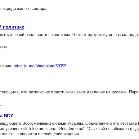
посреди жилого сектора.
й политике
ать к новой реальности с топливом. В ответ на критику он назвал нед
азад
новича:
https://t.me/sharanism/59395
ообщила, что латвийские власти оказывают давление на русских. Пор
д
а ВСУ
андующего Вооруженными силами Украины. Объявление о его отставке 
ил украинский Telegram-канал "Инсайдер.ua". "Сырский освобожден от 
лено", - говорится в сообщении издания.