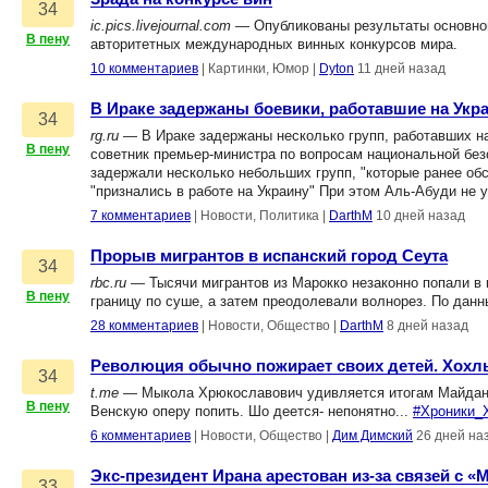
34
ic.pics.livejournal.com
— Опубликованы результаты основной с
В пену
авторитетных международных винных конкурсов мира.
10 комментариев
|
Картинки, Юмор
|
Dyton
11 дней назад
В Ираке задержаны боевики, работавшие на Укр
34
rg.ru
— В Ираке задержаны несколько групп, работавших на
В пену
советник премьер-министра по вопросам национальной без
задержали несколько небольших групп, "которые ранее об
"признались в работе на Украину" При этом Аль-Абуди не 
7 комментариев
|
Новости, Политика
|
DarthM
10 дней назад
Прорыв мигрантов в испанский город Сеута
34
rbc.ru
— Тысячи мигрантов из Марокко незаконно попали в 
В пену
границу по суше, а затем преодолевали волнорез. По данн
28 комментариев
|
Новости, Общество
|
DarthM
8 дней назад
Революция обычно пожирает своих детей. Хохлы
34
t.me
— Мыкола Хрюкославович удивляется итогам Майдана.
В пену
Венскую оперу попить. Шо деется- непонятно...
#Хроники_
6 комментариев
|
Новости, Общество
|
Дим Димский
26 дней на
Экс-президент Ирана арестован из-за связей с 
33