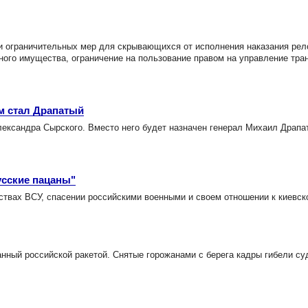
и ограничительных мер для скрывающихся от исполнения наказания рел
ного имущества, ограничение на пользование правом на управление тр
м стал Драпатый
ександра Сырского. Вместо него будет назначен генерал Михаил Драпа
усские пацаны"
твах ВСУ, спасении российскими военными и своем отношении к киевск
нный российской ракетой. Снятые горожанами с берега кадры гибели су