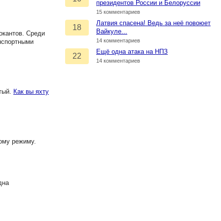
президентов России и Белоруссии
15 комментариев
Латвия спасена! Ведь за неё повоюет
18
Вайкуле...
окантов. Среди
14 комментариев
анспортными
Ещё одна атака на НПЗ
22
14 комментариев
тый.
Как вы яхту
ому режиму.
дна