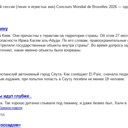
ессии (тихих и игристых вин) Concours Mondial de Bruxelles 2026 — од
аину
 Киев. Они причастны к терактам на территории страны. Об этом 27 ию
опасности Ирака Касем аль-Абуди. По его словам, правоохранительные 
стреляли государственные объекты внутри страны". Во время допроса з
уточнил, какие именно объекты были взорваны.
испанский автономный город Сеута. Как сообщает El País, сначала люд
ым издания, при попытке попасть в Сеуту погибли не менее 18 человек.
 идут глубже .
 Так хорошо дитачки спывали под пианину, и даже безвиз был, Хали в 
Хрюкославля
зад
«Моссадом»