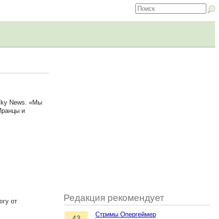
Sky News. «Мы
Иранцы и
Редакция рекомендует
югу от
Стримы Опергеймер
43