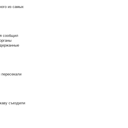
ного из самых
ля сообщил
органы
адержанные
и пересекали
каву съездили