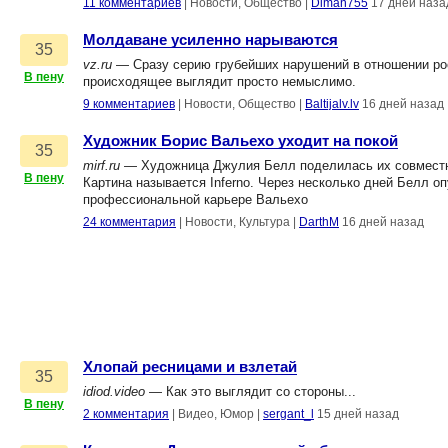
11 комментариев
|
Новости, Общество
|
Diman755
17 дней наза
Молдаване усиленно нарываются
35
vz.ru
— Сразу серию грубейших нарушений в отношении ро
В пену
происходящее выглядит просто немыслимо.
9 комментариев
|
Новости, Общество
|
Baltijalv.lv
16 дней назад
Художник Борис Вальехо уходит на покой
35
mirf.ru
— Художница Джулия Белл поделилась их совместно
В пену
Картина называется Inferno. Через несколько дней Белл оп
профессиональной карьере Вальехо
24 комментария
|
Новости, Культура
|
DarthM
16 дней назад
Хлопай ресницами и взлетай
35
idiod.video
— Как это выглядит со стороны...
В пену
2 комментария
|
Видео, Юмор
|
sergant_l
15 дней назад