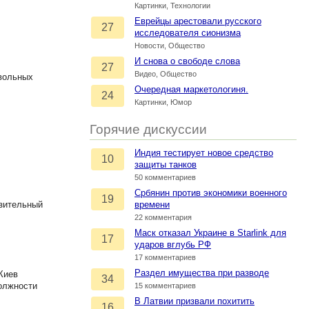
Картинки, Технологии
Еврейцы арестовали русского
27
исследователя сионизма
Новости, Общество
И снова о свободе слова
27
Видео, Общество
овольных
Очередная маркетологиня.
24
Картинки, Юмор
Горячие дискуссии
Индия тестирует новое средство
10
защиты танков
50 комментариев
Србянин против экономики военного
19
азительный
времени
22 комментария
Маск отказал Украине в Starlink для
17
ударов вглубь РФ
17 комментариев
Раздел имущества при разводе
Киев
34
должности
15 комментариев
В Латвии призвали похитить
16