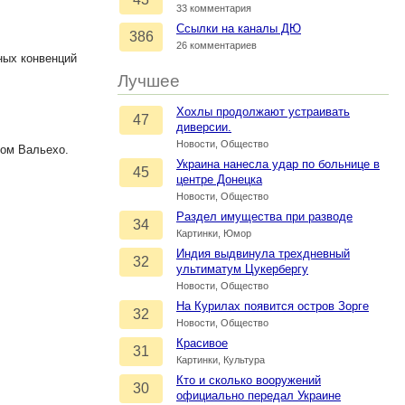
33 комментария
Ссылки на каналы ДЮ
386
26 комментариев
ных конвенций
Лучшее
Хохлы продолжают устраивать
47
диверсии.
Новости, Общество
ом Вальехо.
Украина нанесла удар по больнице в
45
центре Донецка
Новости, Общество
Раздел имущества при разводе
34
Картинки, Юмор
Индия выдвинула трехдневный
32
ультиматум Цукербергу
Новости, Общество
На Курилах появится остров Зорге
32
Новости, Общество
Красивое
31
Картинки, Культура
Кто и сколько вооружений
30
официально передал Украине