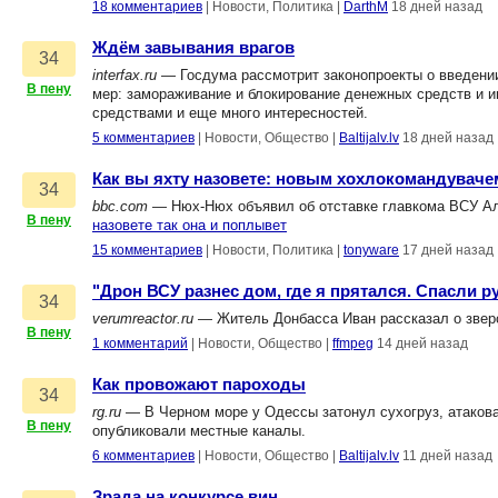
18 комментариев
|
Новости, Политика
|
DarthM
18 дней назад
Ждём завывания врагов
34
interfax.ru
— Госдума рассмотрит законопроекты о введени
В пену
мер: замораживание и блокирование денежных средств и и
средствами и еще много интересностей.
5 комментариев
|
Новости, Общество
|
Baltijalv.lv
18 дней назад
Как вы яхту назовете: новым хохлокомандуваче
34
bbc.com
— Нюх-Нюх объявил об отставке главкома ВСУ Ал
В пену
назовете так она и поплывет
15 комментариев
|
Новости, Политика
|
tonyware
17 дней назад
"Дрон ВСУ разнес дом, где я прятался. Спасли р
34
verumreactor.ru
— Житель Донбасса Иван рассказал о зверс
В пену
1 комментарий
|
Новости, Общество
|
ffmpeg
14 дней назад
Как провожают пароходы
34
rg.ru
— В Черном море у Одессы затонул сухогруз, атакова
В пену
опубликовали местные каналы.
6 комментариев
|
Новости, Общество
|
Baltijalv.lv
11 дней назад
Зрада на конкурсе вин