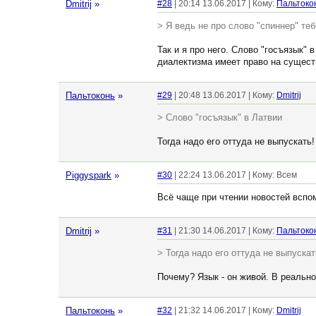
Dmitrij
»
#28
| 20:14 13.06.2017 | Кому:
Пальтоко
> Я ведь не про слово "спиннер" теб
Так и я про него. Слово "госъязык"
диалектизма имеет право на существ
Пальтоконь
»
#29
| 20:48 13.06.2017 | Кому:
Dmitrij
> Слово "госъязык" в Латвии
Тогда надо его оттуда не выпускать! 
Piggyspark
»
#30
| 22:24 13.06.2017 | Кому: Всем
Всё чаще при чтении новостей вспо
Dmitrij
»
#31
| 21:30 14.06.2017 | Кому:
Пальтоко
> Тогда надо его оттуда не выпускать
Почему? Язык - он живой. В реально
Пальтоконь
»
#32
| 21:32 14.06.2017 | Кому:
Dmitrij