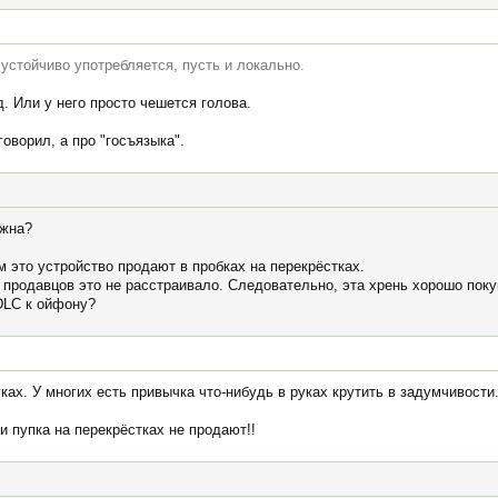
 устойчиво употребляется, пусть и локально.
д. Или у него просто чешется голова.
говорил, а про "госъязыка".
ужна?
м это устройство продают в пробках на перекрёстках.
продавцов это не расстраивало. Следовательно, эта хрень хорошо поку
DLC к ойфону?
ках. У многих есть привычка что-нибудь в руках крутить в задумчивости
и пупка на перекрёстках не продают!!