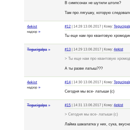
В симпсонах не шутили штоле?
Там про лягушку, которую следовал
4ekist
#12
| 14:28 13.06.2017 | Кому:
Tegucigal
»
надзор
Ты еще нам про квантовую хромоди
Tegucigalpa
»
#13
| 14:29 13.06.2017 | Кому:
4ekist
> Ты еще нам про квантовую хромо
А ты разве латыш???
4ekist
#14
| 14:30 13.06.2017 | Кому:
Tegucigal
»
надзор
Сегодня мы все- латыши (с)
Tegucigalpa
»
#15
| 14:31 13.06.2017 | Кому:
4ekist
> Сегодня мы все- латыши (с)
Лайма шакалатка у них, сука, вкусна