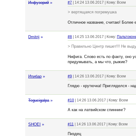
Инфузорий
»
#7
| 14:24 13.06.2017 | Кому: Всем
> вертящаяся погремушка
Отличное название, считаю! Более 
Dmitrij
»
#8
| 14:25 13.06.2017 | Кому:
Пальтокон
> Правильно Центр пишет!!! Не выду
Нифига. Слово есть по факту, оно у
придумывать, а мы что, рыжие?
Ипибар
»
#9
| 14:26 13.06.2017 | Кому: Всем
Глядю - крутючка! Пригляделся - над
Tegucigalpa
»
#10
| 14:26 13.06.2017 | Кому: Всем
А как на латвийском спиннинг?
SHOEI
»
#11
| 14:26 13.06.2017 | Кому: Всем
Пиздец