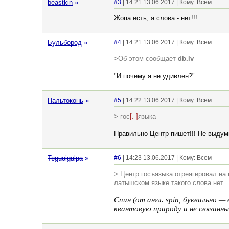
beastkin
»
#3
| 14:21 13.06.2017 | Кому: Всем
Жопа есть, а слова - нет!!!
Бульбород
»
#4
| 14:21 13.06.2017 | Кому: Всем
>Об этом сообщает
db.lv
"И почему я не удивлен?"
Пальтоконь
»
#5
| 14:22 13.06.2017 | Кому: Всем
> гос
[. ]
языка
Правильно Центр пишет!!! Не выдумы
Tegucigalpa
»
#6
| 14:23 13.06.2017 | Кому: Всем
> Центр госъязыка отреагировал на 
латышском языке такого слова нет.
Спин (от англ. spin, буквально
квантовую природу и не связанны