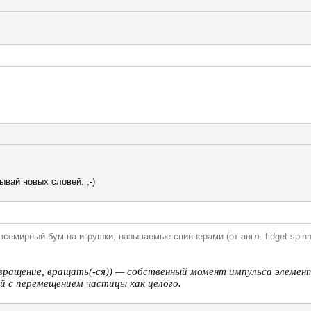
вай новых словей. ;-)
всемирный бум на игрушки, называемые спиннерами (от англ. fidget spinn
 — вращение, вращать(-ся)) — собственный момент импульса элеме
й с перемещением частицы как целого.