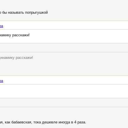
о бы называть попрыгушкой
pa
намику расскажи!
динамику расскажи!
pa
я, как бабаевская, тока дешевле иногда в 4 раза.