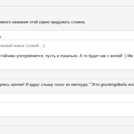
емкого названия этой херне придумать сложно.
ь
мывай новых словей. ;-)
стойчиво употребляется, пусть и локально. А то будет как с жопой! :) И
пись spinner! И вдруг слышу голос из ниоткуда: "Этто grozāmgrābslis жээ