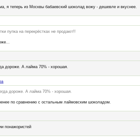
ма, я теперь из Москвы бабаевский шоколад вожу - дешевле и вкуснее.
тки пупка на перекрёстках не продают!!
же...
да дороже. А лайма 70% - хорошая.
pa
егда дороже. А лайма 70% - хорошая.
-менее по сравнению с остальным лаймовским шоколадом.
лии понажористей