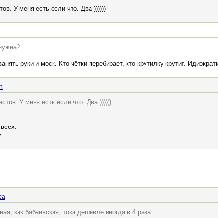
в. У меня есть если что. Два ))))))
 нужна?
нять руки и моск. Кто чётки перебирает, кто крутилку крутит. Идиократ
n
тов. У меня есть если что. Два ))))))
 всех.
у
pa
ная, как бабаевская, тока дешевле иногда в 4 раза.