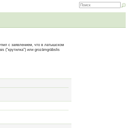
тупил с заявлением, что в латышском
 ("крутилка") или grozāmgrābslis