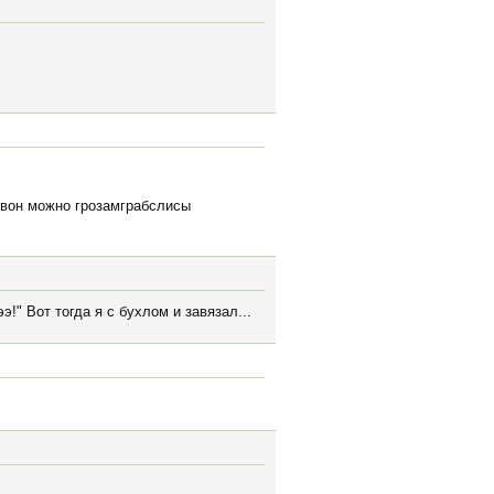
м вон можно грозамграбслисы
э!" Вот тогда я с бухлом и завязал...