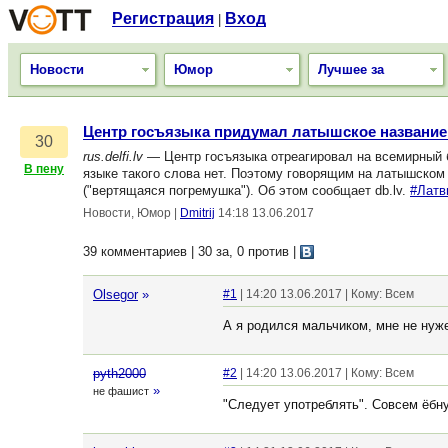
Регистрация
Вход
|
Новости
Юмор
Лучшее за
Центр госъязыка придумал латышское название
30
rus.delfi.lv
— Центр госъязыка отреагировал на всемирный бу
В пену
языке такого слова нет. Поэтому говорящим на латышском 
("вертящаяся погремушка"). Об этом сообщает db.lv.
#Латв
Новости, Юмор
|
Dmitrij
14:18 13.06.2017
39 комментариев | 30 за, 0 против
|
Olsegor
»
#1
| 14:20 13.06.2017 | Кому: Всем
А я родился мальчиком, мне не нуж
pyth2000
#2
| 14:20 13.06.2017 | Кому: Всем
»
не фашист
"Следует употреблять". Совсем ёбн