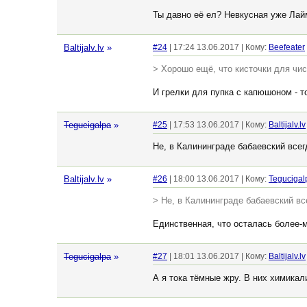
Ты давно её ел? Невкусная уже Лай
Baltijalv.lv
»
#24
| 17:24 13.06.2017 | Кому:
Beefeater
> Хорошо ещё, что кисточки для чис
И грелки для пупка с капюшоном - то
Tegucigalpa
»
#25
| 17:53 13.06.2017 | Кому:
Baltijalv.lv
Не, в Калининграде бабаевский всег
Baltijalv.lv
»
#26
| 18:00 13.06.2017 | Кому:
Tegucigal
> Не, в Калининграде бабаевский вс
Единственная, что осталась более
Tegucigalpa
»
#27
| 18:01 13.06.2017 | Кому:
Baltijalv.lv
А я тока тёмные жру. В них химика