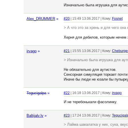
Изначально была игрушка для аутисто
Alex_DRUMMER
»
#20
| 15:49 13.06.2017 | Кому:
Fosnet
> А что это за хрень и для чего она
Херня для дебилов, которым нечем за
irvago
»
#21
| 15:55 13.06.2017 | Кому:
Cheburge
> Изначально была игрушка для аутис
Не обязательно для аутистов.
Сенсорная симуляция торкает почти
Иначе бы люди не юзали бы пупырк
Tegucigalpa
»
#22
| 16:18 13.06.2017 | Кому:
irvago
И не теребонькали фасолинку.
Baltijalv.lv
»
#23
| 17:24 13.06.2017 | Кому:
Tegucigal
> Лайма шакалатка у них, сука, вкус