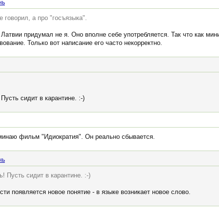
нь
е говорил, а про "госъязыка".
 в Латвии придумал не я. Оно вполне себе употребляется. Так что как ми
ование. Только вот написание его часто некорректно.
Пусть сидит в карантине. :-)
минаю фильм "Идиократия". Он реально сбывается.
нь
! Пусть сидит в карантине. :-)
сти появляется новое понятие - в языке возникает новое слово.