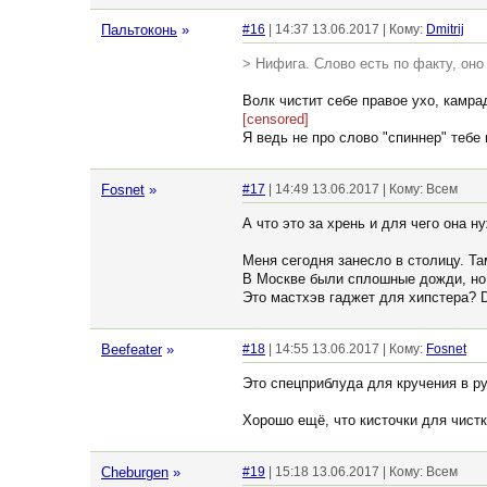
Пальтоконь
»
#16
| 14:37 13.06.2017 | Кому:
Dmitrij
> Нифига. Слово есть по факту, оно
Волк чистит себе правое ухо, камра
[censored]
Я ведь не про слово "спиннер" тебе 
Fosnet
»
#17
| 14:49 13.06.2017 | Кому: Всем
А что это за хрень и для чего она н
Меня сегодня занесло в столицу. Та
В Москве были сплошные дожди, но 
Это мастхэв гаджет для хипстера? 
Beefeater
»
#18
| 14:55 13.06.2017 | Кому:
Fosnet
Это спецприблуда для кручения в ру
Хорошо ещё, что кисточки для чистк
Cheburgen
»
#19
| 15:18 13.06.2017 | Кому: Всем