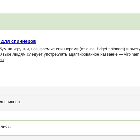
 для спиннеров
м на игрушки, называемые спиннерами (от англ. fidget spinners) и выс
языке людям следует употреблять адаптированное название — virpināmais
ия
ен спиннер.
улись.