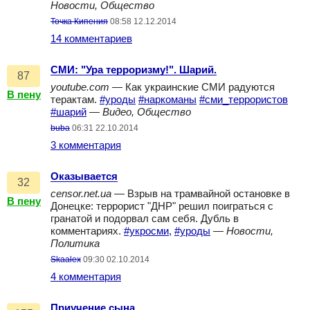
Новости, Общество
Точка Кипения
08:58 12.12.2014
14 комментариев
СМИ: "Ура терроризму!". Шарий.
87
youtube.com
— Как украинские СМИ радуются
В пену
терактам.
#уроды
#наркоманы
#сми_террористов
#шарий
—
Видео, Общество
buba
06:31 22.10.2014
3 комментария
Оказывается
32
censor.net.ua
— Взрыв на трамвайной остановке в
В пену
Донецке: террорист "ДНР" решил поиграться с
гранатой и подорвал сам себя. Дубль в
комментариях.
#укросми,
#уроды
—
Новости,
Политика
Skaalex
09:30 02.10.2014
4 комментария
Приучение сына