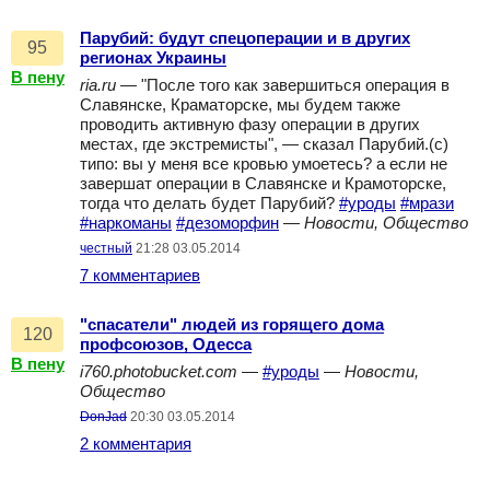
Парубий: будут спецоперации и в других
95
регионах Украины
В пену
ria.ru
— "После того как завершиться операция в
Славянске, Краматорске, мы будем также
проводить активную фазу операции в других
местах, где экстремисты", — сказал Парубий.(с)
типо: вы у меня все кровью умоетесь? а если не
завершат операции в Славянске и Крамоторске,
тогда что делать будет Парубий?
#уроды
#мрази
#наркоманы
#дезоморфин
—
Новости, Общество
честный
21:28 03.05.2014
7 комментариев
"спасатели" людей из горящего дома
120
профсоюзов, Одесса
В пену
i760.photobucket.com
—
#уроды
—
Новости,
Общество
DonJad
20:30 03.05.2014
2 комментария