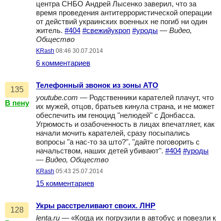
центра СНБО Андрей Лысенко заверил, что за
время проведения антитеррористической операции
от действий украинских военных не погиб ни один
житель.
#404
#свежийукроп
#уроды
—
Видео,
Общество
KRash
08:46 30.07.2014
6 комментариев
Телефонный звонок из зоны АТО
135
youtube.com
— Родственники карателей плачут, что
В пену
их мужей, отцов, братьев кинула страна, и не может
обеспечить им геноцид "нелюдей" с Донбасса.
Угрюмость и озабоченность в лицах впечатляет, как
начали мочить карателей, сразу посыпались
вопросы "а нас-то за што?", "дайте поговорить с
начальством, наших детей убивают".
#404
#уроды
—
Видео, Общество
KRash
05:43 25.07.2014
15 комментариев
Укры расстреливают своих. ЛНР
128
lenta.ru
— «Когда их погрузили в автобус и повезли к