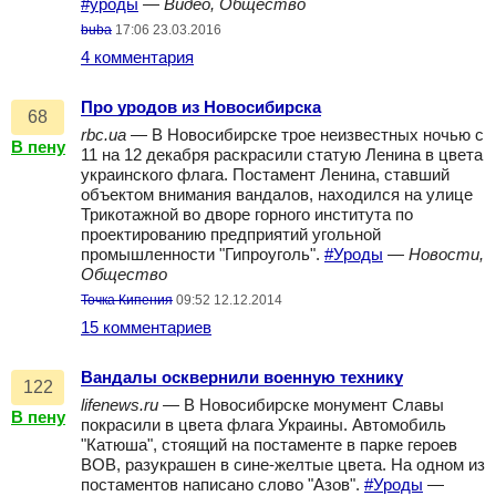
#уроды
—
Видео, Общество
buba
17:06 23.03.2016
4 комментария
Про уродов из Новосибирска
68
rbc.ua
— В Новосибирске трое неизвестных ночью с
В пену
11 на 12 декабря раскрасили статую Ленина в цвета
украинского флага. Постамент Ленина, ставший
объектом внимания вандалов, находился на улице
Трикотажной во дворе горного института по
проектированию предприятий угольной
промышленности "Гипроуголь".
#Уроды
—
Новости,
Общество
Точка Кипения
09:52 12.12.2014
15 комментариев
Вандалы осквернили военную технику
122
lifenews.ru
— В Новосибирске монумент Славы
В пену
покрасили в цвета флага Украины. Автомобиль
"Катюша", стоящий на постаменте в парке героев
ВОВ, разукрашен в сине-желтые цвета. На одном из
постаментов написано слово "Азов".
#Уроды
—