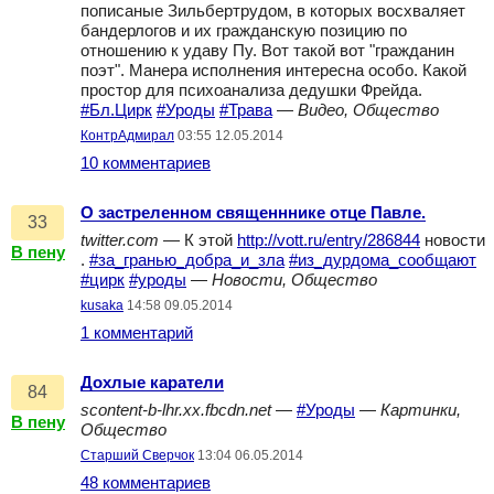
пописаные Зильбертрудом, в которых восхваляет
бандерлогов и их гражданскую позицию по
отношению к удаву Пу. Вот такой вот "гражданин
поэт". Манера исполнения интересна особо. Какой
простор для психоанализа дедушки Фрейда.
#Бл.Цирк
#Уроды
#Трава
—
Видео, Общество
КонтрАдмирал
03:55 12.05.2014
10 комментариев
О застреленном священннике отце Павле.
33
twitter.com
— К этой
http://vott.ru/entry/286844
новости
В пену
.
#за_гранью_добра_и_зла
#из_дурдома_сообщают
#цирк
#уроды
—
Новости, Общество
kusaka
14:58 09.05.2014
1 комментарий
Дохлые каратели
84
scontent-b-lhr.xx.fbcdn.net
—
#Уроды
—
Картинки,
В пену
Общество
Старший Сверчок
13:04 06.05.2014
48 комментариев