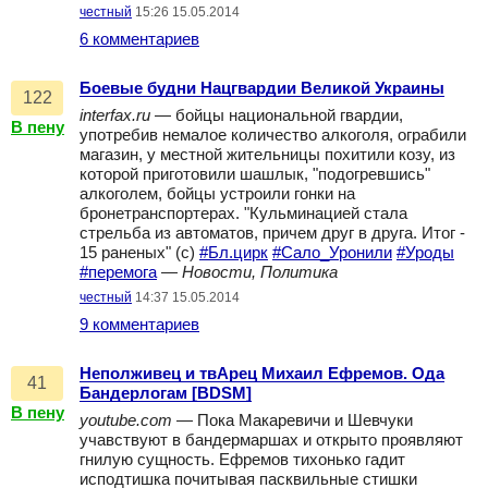
честный
15:26 15.05.2014
6 комментариев
Боевые будни Нацгвардии Великой Украины
122
interfax.ru
— бойцы национальной гвардии,
В пену
употребив немалое количество алкоголя, ограбили
магазин, у местной жительницы похитили козу, из
которой приготовили шашлык, "подогревшись"
алкоголем, бойцы устроили гонки на
бронетранспортерах. "Кульминацией стала
стрельба из автоматов, причем друг в друга. Итог -
15 раненых" (с)
#Бл.цирк
#Сало_Уронили
#Уроды
#перемога
—
Новости, Политика
честный
14:37 15.05.2014
9 комментариев
Неполживец и твАрец Михаил Ефремов. Ода
41
Бандерлогам [BDSM]
В пену
youtube.com
— Пока Макаревичи и Шевчуки
учавствуют в бандермаршах и открыто проявляют
гнилую сущность. Ефремов тихонько гадит
исподтишка почитывая пасквильные стишки