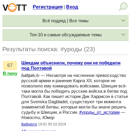
Регистрация
Вход
|
Всё подряд | Все темы
Топ-10 и самые обсуждаемые темы
Результаты поиска: #уроды (23)
Шведам объяснили, почему они не победили
67
под Полтавой
В пену
baltijalv.lv
— Несмотря на численное превосходство
русской армии и ранение Карла XII, которое не
позволило ему командовать войсками, Швеция всё-
таки могла бы победить русские войска в битве под
Полтавой. Как пишет историк Дик Харрисон в статье
для Svenska Dagbladet, существуют три момента
знаменитой битвы, которые могли бы иначе решить
судьбу и Швеции, и России.
#уроды_от_истории
—
Новости, Юмор
Baltijalv.lv
19:01 05.10.2019