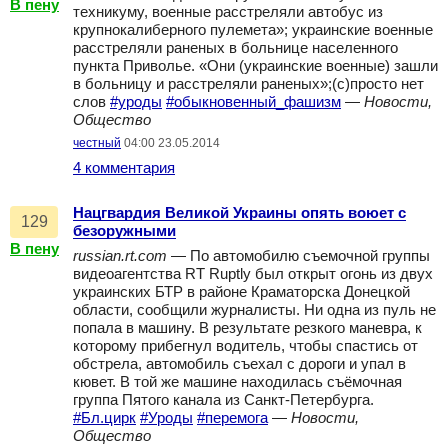
В пену
техникуму, военные расстреляли автобус из
крупнокалиберного пулемета»; украинские военные
расстреляли раненых в больнице населенного
пункта Приволье. «Они (украинские военные) зашли
в больницу и расстреляли раненых»;(с)просто нет
слов
#уроды
#обыкновенный_фашизм
—
Новости,
Общество
честный
04:00 23.05.2014
4 комментария
Нацгвардия Великой Украины опять воюет с
129
безоружными
В пену
russian.rt.com
— По автомобилю съемочной группы
видеоагентства RT Ruptly был открыт огонь из двух
украинских БТР в районе Краматорска Донецкой
области, сообщили журналисты. Ни одна из пуль не
попала в машину. В результате резкого маневра, к
которому прибегнул водитель, чтобы спастись от
обстрела, автомобиль съехал с дороги и упал в
кювет. В той же машине находилась съёмочная
группа Пятого канала из Санкт-Петербурга.
#Бл.цирк
#Уроды
#перемога
—
Новости,
Общество