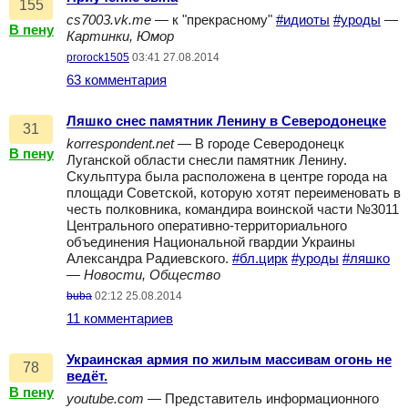
155
cs7003.vk.me
— к "прекрасному"
#идиоты
#уроды
—
В пену
Картинки, Юмор
prorock1505
03:41 27.08.2014
63 комментария
Ляшко снес памятник Ленину в Северодонецке
31
korrespondent.net
— В городе Северодонецк
В пену
Луганской области снесли памятник Ленину.
Скульптура была расположена в центре города на
площади Советской, которую хотят переименовать в
честь полковника, командира воинской части №3011
Центрального оперативно-территориального
объединения Национальной гвардии Украины
Александра Радиевского.
#бл.цирк
#уроды
#ляшко
—
Новости, Общество
buba
02:12 25.08.2014
11 комментариев
Украинская армия по жилым массивам огонь не
78
ведёт.
В пену
youtube.com
— Представитель информационного