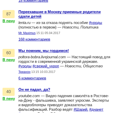
18 комментариев
Переехавшие в Москву приемные родители
87
сдали детей
В пену
lenta.ru
— из-за отказа поднять пособие
#уроды
(полностью в первом) —
Новости, Политика
Mr. Maximus
15:11 05.04.2017
168 комментариев
Мы помним, мы гордимся!
60
poltora-bobra.livejournal.com
— Настоящий повод для
В пену
гордости в современной украинской державе.
#уроды
#свежий_укроп
—
Новости, Общество
Трианон
13:15 10.03.2017
6 комментариев
Он не падал, да?
40
youtube.com
— Видео падения самолёта в Ростове-
В пену
на-Дону - фальшивка, заявляют укросми. Эксперты
и видеоблогеры приводят доказательства
фальсификаций. Разбор ведёт
#Шарий.
#днанет