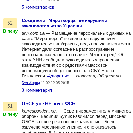
5 комментариев
Создатели "Миротворца" не нарушили
52
законодательство Украины
В пену
unn.com.ua
— Размещение персональных данных на
сайте "Миротворец" не является нарушением
законодательства Украины, ведь пользователи сети
Интернет дали согласие на распространение
персональных данных на сайте "Миротворец". Об
этом УНН сообщила руководитель управления
взаимодействия со средствами массовой
информации и общественностью СБУ Елена
Гитлянская.
#упоротые
—
Новости, Общество
Бульбород
11:02 12.05.2015
3 комментария
ОБСЕ уже НЕ агент ФСБ
51
korrespondent.net
— Советник заместителя министра
В пену
обороны Василий Будик извинился перед миссией
ОБСЕ за свое резонансное заявление. "Было
озвучено мое личное мнение, и оно оказалось
ошибочным. Дубль в комментариях