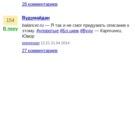
28 комментариев
Вудумайдан
154
balancer.ru
— Я так и не смог придумать описание к
В пену
этому.
#упоротые
#Бл.цирк
#Вуду
—
Картинки,
Юмор
prepresser
12:21 21.04.2014
27 комментариев