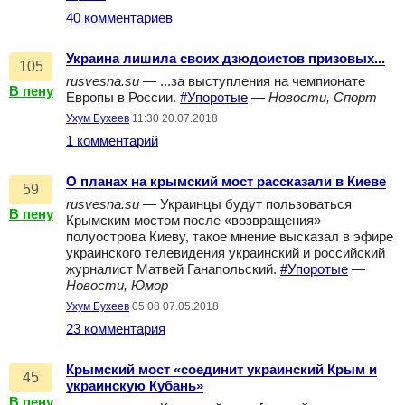
40 комментариев
Украина лишила своих дзюдоистов призовых...
105
rusvesna.su
— ...за выступления на чемпионате
В пену
Европы в России.
#Упоротые
—
Новости, Спорт
Ухум Бухеев
11:30 20.07.2018
1 комментарий
О планах на крымский мост рассказали в Киеве
59
rusvesna.su
— Украинцы будут пользоваться
В пену
Крымским мостом после «возвращения»
полуострова Киеву, такое мнение высказал в эфире
украинского телевидения украинский и российский
журналист Матвей Ганапольский.
#Упоротые
—
Новости, Юмор
Ухум Бухеев
05:08 07.05.2018
23 комментария
Крымский мост «соединит украинский Крым и
45
украинскую Кубань»
В пену