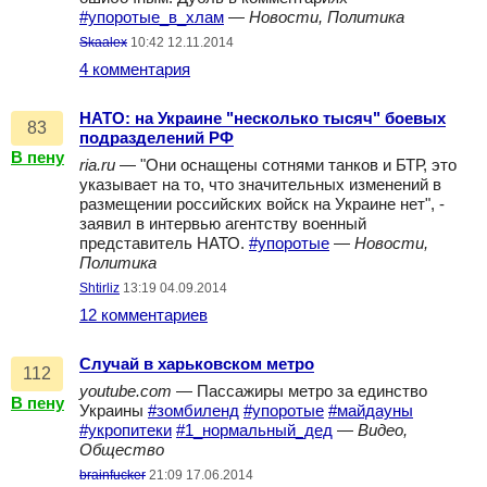
#упоротые_в_хлам
—
Новости, Политика
Skaalex
10:42 12.11.2014
4 комментария
НАТО: на Украине "несколько тысяч" боевых
83
подразделений РФ
В пену
ria.ru
— "Они оснащены сотнями танков и БТР, это
указывает на то, что значительных изменений в
размещении российских войск на Украине нет", -
заявил в интервью агентству военный
представитель НАТО.
#упоротые
—
Новости,
Политика
Shtirliz
13:19 04.09.2014
12 комментариев
Случай в харьковском метро
112
youtube.com
— Пассажиры метро за единство
В пену
Украины
#зомбиленд
#упоротые
#майдауны
#укропитеки
#1_нормальный_дед
—
Видео,
Общество
brainfucker
21:09 17.06.2014