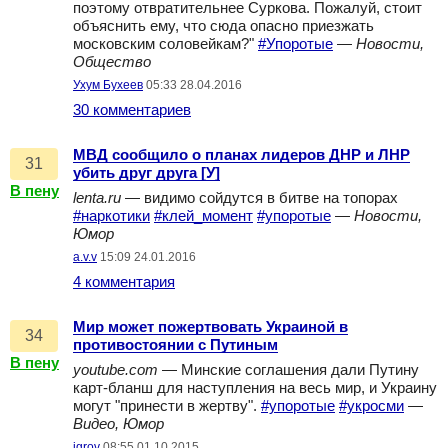
поэтому отвратительнее Суркова. Пожалуй, стоит
объяснить ему, что сюда опасно приезжать
московским соловейкам?"
#Упоротые
—
Новости,
Общество
Ухум Бухеев
05:33 28.04.2016
30 комментариев
МВД сообщило о планах лидеров ДНР и ЛНР
31
убить друг друга [У]
В пену
lenta.ru
— видимо сойдутся в битве на топорах
#наркотики
#клей_момент
#упоротые
—
Новости,
Юмор
a.v.v
15:09 24.01.2016
4 комментария
Мир может пожертвовать Украиной в
34
противостоянии с Путиным
В пену
youtube.com
— Минские соглашения дали Путину
карт-бланш для наступления на весь мир, и Украину
могут "принести в жертву".
#упоротые
#укросми
—
Видео, Юмор
igrov
08:55 01.10.2015