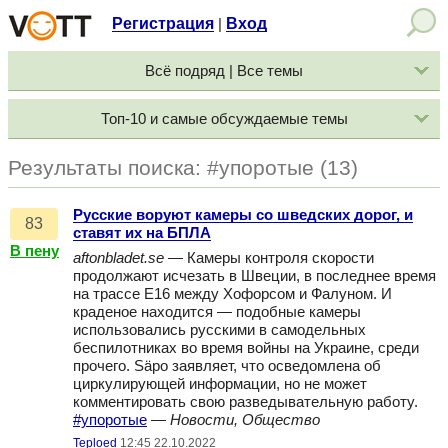
Регистрация
Вход
|
Всё подряд | Все темы
Топ-10 и самые обсуждаемые темы
Результаты поиска: #упоротые (13)
Русские воруют камеры со шведских дорог, и
83
ставят их на БПЛА
В пену
aftonbladet.se
— Камеры контроля скорости
продолжают исчезать в Швеции, в последнее время
на трассе E16 между Хофорсом и Фалуном. И
краденое находится — подобные камеры
использовались русскими в самодельных
беспилотниках во время войны на Украине, среди
прочего. Säpo заявляет, что осведомлена об
циркулирующей информации, но не может
комментировать свою разведывательную работу.
#упоротые
—
Новости, Общество
Teploed
12:45 22.10.2022