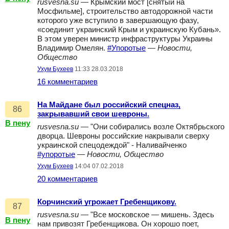
rusvesna.su
— Крымский мост [снятый на
Мосфильме], строительство автодорожной части
которого уже вступило в завершающую фазу,
«соединит украинский Крым и украинскую Кубань».
В этом уверен министр инфраструктуры Украины
Владимир Омелян.
#Упоротые
—
Новости,
Общество
Ухум Бухеев
11:33 28.03.2018
16 комментариев
На Майдане был российский спецназ,
86
закрывавший свои шевроны.
В пену
rusvesna.su
— "Они собирались возле Октябрьского
дворца. Шевроны российские накрывали сверху
украинской спецодеждой" - Наливайченко
#упоротые
—
Новости, Общество
Ухум Бухеев
14:04 07.02.2018
20 комментариев
Корчинский угрожает Гребенщикову.
87
rusvesna.su
— "Все московское — мишень. Здесь
В пену
нам привозят Гребенщикова. Он хорошо поет,