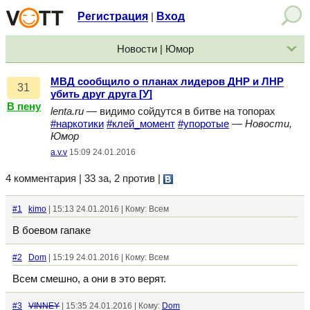
Регистрация
Вход
|
Новости | Юмор
МВД сообщило о планах лидеров ДНР и ЛНР
31
убить друг друга [У]
В пену
lenta.ru
— видимо сойдутся в битве на топорах
#наркотики
#клей_момент
#упоротые
—
Новости,
Юмор
a.v.v
15:09 24.01.2016
4 комментария | 33 за, 2 против
|
#1
kimo
| 15:13 24.01.2016 | Кому: Всем
В боевом гапаке
#2
Dom
| 15:19 24.01.2016 | Кому: Всем
Всем смешно, а они в это верят.
#3
VINNEY
| 15:35 24.01.2016 | Кому:
Dom