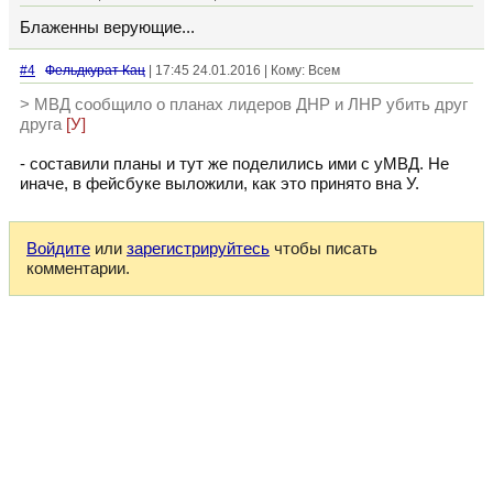
Блаженны верующие...
#4
Фельдкурат Кац
| 17:45 24.01.2016 | Кому: Всем
> МВД сообщило о планах лидеров ДНР и ЛНР убить друг
друга
[У]
- составили планы и тут же поделились ими с уМВД. Не
иначе, в фейсбуке выложили, как это принято вна У.
Войдите
или
зарегистрируйтесь
чтобы писать
комментарии.