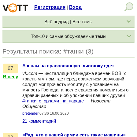
Регистрация
Вход
|
Всё подряд | Все темы
Топ-10 и самые обсуждаемые темы
Результаты поиска: #танки (3)
А к нам на православную выставку едет
67
vk.com
— инсталляция блиндажа времен ВОВ "с
В пену
красным углом, где перед сражением верующий
солдат мог прочесть молитву с упованием на
милость Господа, а после сражения помолиться о
здравии раненых и об упокоении павших друзей"
#танки_с_орлами_на_параде
—
Новости,
Общество
pretender
07:36 16.06.2020
21 комментарий
«Рад, что в нашей армии есть такие машины»